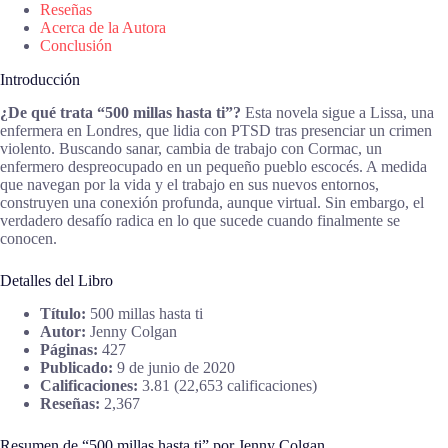
Reseñas
Acerca de la Autora
Conclusión
Introducción
¿De qué trata “500 millas hasta ti”?
Esta novela sigue a Lissa, una
enfermera en Londres, que lidia con PTSD tras presenciar un crimen
violento. Buscando sanar, cambia de trabajo con Cormac, un
enfermero despreocupado en un pequeño pueblo escocés. A medida
que navegan por la vida y el trabajo en sus nuevos entornos,
construyen una conexión profunda, aunque virtual. Sin embargo, el
verdadero desafío radica en lo que sucede cuando finalmente se
conocen.
Detalles del Libro
Título:
500 millas hasta ti
Autor:
Jenny Colgan
Páginas:
427
Publicado:
9 de junio de 2020
Calificaciones:
3.81 (22,653 calificaciones)
Reseñas:
2,367
Resumen de “500 millas hasta ti” por Jenny Colgan