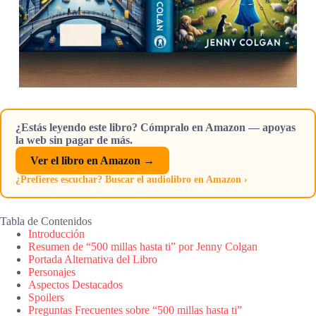
¿Estás leyendo este libro? Cómpralo en Amazon — apoyas
la web sin pagar de más.
Ver el libro en Amazon →
¿Prefieres escuchar? Buscar el audiolibro en Amazon ›
Tabla de Contenidos
Introducción
Resumen de “500 millas hasta ti” por Jenny Colgan
Portada Alternativa del Libro
Personajes
Aspectos Destacados
Spoilers
Preguntas Frecuentes sobre “500 millas hasta ti”