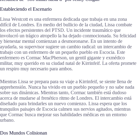
Estableciendo el Escenario
Lissa Westcott es una enfermera dedicada que trabaja en una zona
difícil de Londres. En medio del bullicio de la ciudad, Lissa combate
los efectos persistentes del PTSD. Un incidente traumático que
involucró un trágico atropello la ha dejado conmocionada. Su felicidad
y bienestar mental comienzan a desmoronarse. En un intento de
ayudarla, su supervisor sugiere un cambio radical: un intercambio de
trabajo con un enfermero de un pequeño pueblo en Escocia. Este
enfermero es Cormac MacPherson, un gentil gigante y exmédico
militar, muy querido en su ciudad natal de Kirrinfeif. La oferta promete
un respiro muy necesario para ambos.
Mientras Lissa se prepara para su viaje a Kirrinfeif, se siente llena de
apprehensión. Nunca ha vivido en un pueblo pequeño y no sabe nada
sobre sus dinámicas. Mientras tanto, Cormac también está dudoso
acerca de mudarse al frenético ritmo de Londres. El intercambio está
diseñado para brindarles un nuevo comienzo. Lissa espera que los
tranquilos paisajes de Escocia calmen sus nervios agitados, mientras
que Cormac busca mejorar sus habilidades médicas en un entorno
urbano.
Dos Mundos Colisionan