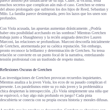
parece ansioso por distanciarse de su hija. Claire, la víctima, tenía
muchos secretos que complican aún más el caso. Gretchen se entera
del abuso prolongado que sufrieron los dos hijos de Reed, Sebastian y
Milo. La familia parece desintegrada, pero los lazos que los unen son
profundos.
Con Viola acusada, las apuestas aumentan drásticamente. ¿Podría
haber otra posibilidad acechando en las sombras? Mientras Gretchen
trabaja junto a Shaughnessy y la recién asignada detective Lauren
Marconi, las relaciones se profundizan. Marconi desconfía inicialmente
de Gretchen, atormentada por su caótica reputación. Sin embargo,
pronto reconoce la brillantez y determinación de Gretchen. Su tensa
relación se convierte en un punto focal de la narrativa, entrelazando
tensión profesional con un trasfondo de respeto mutuo.
Reflexiones Oscuras de Gretchen
Las investigaciones de Gretchen provocan recuerdos inquietantes.
Mientras analiza a la joven Viola, los ecos de su pasado complican el
presente. Los paralelismos entre su yo más joven y la problemática
chica despiertan la introspección. ¿Es Viola simplemente una niña que
se equivocó, o hay algo más profundo en juego? Cada pista
descubierta se conecta con su propia oscura historia y morales difusas.