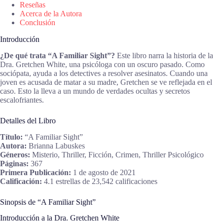
Reseñas
Acerca de la Autora
Conclusión
Introducción
¿De qué trata “A Familiar Sight”?
Este libro narra la historia de la
Dra. Gretchen White, una psicóloga con un oscuro pasado. Como
sociópata, ayuda a los detectives a resolver asesinatos. Cuando una
joven es acusada de matar a su madre, Gretchen se ve reflejada en el
caso. Esto la lleva a un mundo de verdades ocultas y secretos
escalofriantes.
Detalles del Libro
Título:
“A Familiar Sight”
Autora:
Brianna Labuskes
Géneros:
Misterio, Thriller, Ficción, Crimen, Thriller Psicológico
Páginas:
367
Primera Publicación:
1 de agosto de 2021
Calificación:
4.1 estrellas de 23,542 calificaciones
Sinopsis de “A Familiar Sight”
Introducción a la Dra. Gretchen White