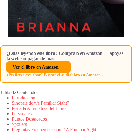
¿Estás leyendo este libro? Cómpralo en Amazon — apoyas
la web sin pagar de más.
Ver el libro en Amazon →
¿Prefieres escuchar? Buscar el audiolibro en Amazon ›
Tabla de Contenidos
Introducción
Sinopsis de “A Familiar Sight”
Portada Alternativa del Libro
Personajes
Puntos Destacados
Spoilers
Preguntas Frecuentes sobre “A Familiar Sight”