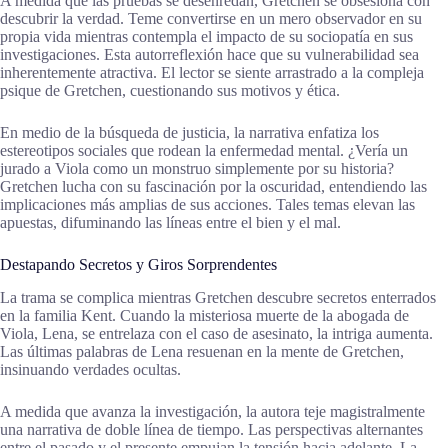
A medida que las pruebas se desenredan, Gretchen se obsesiona con
descubrir la verdad. Teme convertirse en un mero observador en su
propia vida mientras contempla el impacto de su sociopatía en sus
investigaciones. Esta autorreflexión hace que su vulnerabilidad sea
inherentemente atractiva. El lector se siente arrastrado a la compleja
psique de Gretchen, cuestionando sus motivos y ética.
En medio de la búsqueda de justicia, la narrativa enfatiza los
estereotipos sociales que rodean la enfermedad mental. ¿Vería un
jurado a Viola como un monstruo simplemente por su historia?
Gretchen lucha con su fascinación por la oscuridad, entendiendo las
implicaciones más amplias de sus acciones. Tales temas elevan las
apuestas, difuminando las líneas entre el bien y el mal.
Destapando Secretos y Giros Sorprendentes
La trama se complica mientras Gretchen descubre secretos enterrados
en la familia Kent. Cuando la misteriosa muerte de la abogada de
Viola, Lena, se entrelaza con el caso de asesinato, la intriga aumenta.
Las últimas palabras de Lena resuenan en la mente de Gretchen,
insinuando verdades ocultas.
A medida que avanza la investigación, la autora teje magistralmente
una narrativa de doble línea de tiempo. Las perspectivas alternantes
entre el pasado y el presente empujan la tensión hacia adelante. La