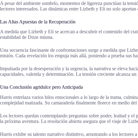
A pesar del ambiente sombrío, momentos de ligereza punctúan la tensió
lectores interesados. Las dinámicas entre Lizbeth y Eli no solo aportan 
Las Altas Apuestas de la Recuperación
A medida que Lizbeth y Eli se acercan a descubrir el contenido del cra
estabilidad de Dixie misma.
Una secuencia fascinante de confrontaciones surge a medida que Lizbet
misión. Cada revelación los empuja más allá, poniendo a prueba sus habi
Impulsada por la desesperación y la urgencia, la narrativa se eleva hac
capacidades, valentía y determinación. La tensión creciente alcanza un p
Una Conclusión agridulce pero Anticipada
Harris entrelaza varios hilos emocionales a lo largo de la trama, culm
complejidad matizada. Su camaradería finalmente florece en medio del 
Los lectores quedan contemplando preguntas sobre poder, lealtad y el pr
la próxima aventura. La resolución abierta asegura que el viaje de Lizbe
Harris exhibe su talento narrativo distintivo, arrastrando a los lectores