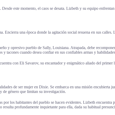
. Desde este momento, el caos se desata. Lizbeth y su equipo enfrentan
. Encierra una época donde la agitación social resuena en sus calles. 
equeño y opresivo pueblo de Sally, Louisiana. Atrapada, debe recompone
dos y tacones cuando desea confiar en sus confiables armas y habilidades
encuentra con Eli Savarov, su encantador y enigmático aliado del primer 
ealidades de ser mujer en Dixie. Se embarca en una misión encubierta jun
 y de género que limitan su investigación.
das por los habitantes del pueblo se hacen evidentes. Lizbeth encuentra p
blo resulta profundamente inquietante para ella, dada su habitual presun