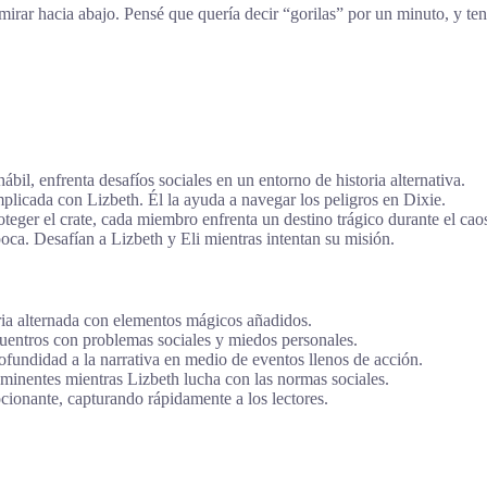
 mirar hacia abajo. Pensé que quería decir “gorilas” por un minuto, y 
ábil, enfrenta desafíos sociales en un entorno de historia alternativa.
plicada con Lizbeth. Él la ayuda a navegar los peligros en Dixie.
teger el crate, cada miembro enfrenta un destino trágico durante el cao
poca. Desafían a Lizbeth y Eli mientras intentan su misión.
ria alternada con elementos mágicos añadidos.
uentros con problemas sociales y miedos personales.
ofundidad a la narrativa en medio de eventos llenos de acción.
inentes mientras Lizbeth lucha con las normas sociales.
ionante, capturando rápidamente a los lectores.