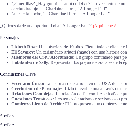
“¿Guerrillas? ¿Hay guerrillas aquí en Dixie?” Tuve suerte de no
cerebro tradujo.”―Charlaine Harris, “A Longer Fall”
“al caer la noche,”―Charlaine Harris, “A Longer Fall”
¿Quieres darle una oportunidad a “A Longer Fall”?
¡Aquí tienes!
Personajes
Lizbeth Rose
: Una pistolera de 19 años. Fiera, independiente y h
Eli Savarov
: Un carismático grigori (mago) con una historia com
Miembros del Crew Afortunado
: Un grupo contratado para pro
Habitantes de Sally
: Representan los prejuicios sociales de la é
Conclusiones Clave
Escenario Único:
La historia se desarrolla en una USA de histo
Crecimiento de Personajes:
Lizbeth evoluciona a través de enc
Relaciones Complejas:
La relación de Eli con Lizbeth añade pr
Cuestiones Temáticas:
Los temas de racismo y sexismo son prom
Comienzo Lleno de Acción:
El libro presenta un comienzo emoc
Spoilers
Spoiler: