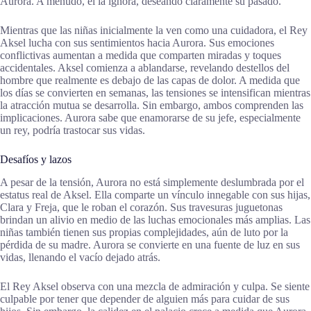
Aurora. A menudo, él la ignora, deseando claramente su pasado.
Mientras que las niñas inicialmente la ven como una cuidadora, el Rey
Aksel lucha con sus sentimientos hacia Aurora. Sus emociones
conflictivas aumentan a medida que comparten miradas y toques
accidentales. Aksel comienza a ablandarse, revelando destellos del
hombre que realmente es debajo de las capas de dolor. A medida que
los días se convierten en semanas, las tensiones se intensifican mientras
la atracción mutua se desarrolla. Sin embargo, ambos comprenden las
implicaciones. Aurora sabe que enamorarse de su jefe, especialmente
un rey, podría trastocar sus vidas.
Desafíos y lazos
A pesar de la tensión, Aurora no está simplemente deslumbrada por el
estatus real de Aksel. Ella comparte un vínculo innegable con sus hijas,
Clara y Freja, que le roban el corazón. Sus travesuras juguetonas
brindan un alivio en medio de las luchas emocionales más amplias. Las
niñas también tienen sus propias complejidades, aún de luto por la
pérdida de su madre. Aurora se convierte en una fuente de luz en sus
vidas, llenando el vacío dejado atrás.
El Rey Aksel observa con una mezcla de admiración y culpa. Se siente
culpable por tener que depender de alguien más para cuidar de sus