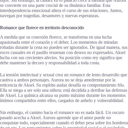
hijos. Sin embargo, la calidez en el palacio crece a medida que Aurora
se convierte en una parte crucial de su dinámica familiar. Esta
interdependencia emocional altera el curso de sus relaciones. Juntos,
navegan por tragedias, desamores y nuevas esperanzas.
Romance que florece en territorio desconocido
A medida que su conexión florece, se transforma en una lucha
apasionada entre el corazón y el deber. Los momentos de miradas
robadas durante la cena no pueden ser ignorados. De igual manera, sus
roces casuales en el pasillo resuenan con deseos no expresados. Aksel
lucha con sus crecientes afectos. Su posición como rey significa que
debe mantener la decoro y responsabilidad a toda costa.
La tensión intelectual y sexual crea un romance de lento desarrollo que
cautiva a ambos personajes. Aurora no se deja amedrentar por la
reticencia de Aksel. Su espíritu audaz desafía su comportamiento frío.
Ella se niega a ser solo una niñera; está decidida a derribar las defensas
de Aksel. La química alcanza su punto máximo durante los momentos
íntimos compartidos entre ellos, cargados de anhelo y vulnerabilidad.
Sin embargo, el camino hacia el romance no es nada fácil. Un oscuro
pasado acecha a Aksel. Aurora aprende que el amor puede no
conquistar todo, especialmente cuando el deber pesa sobre los hombros
de un rey. Los pensamientos sobre la propriedad social y el escándalo