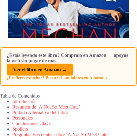
¿Estás leyendo este libro? Cómpralo en Amazon — apoyas
la web sin pagar de más.
Ver el libro en Amazon →
¿Prefieres escuchar? Buscar el audiolibro en Amazon ›
Tabla de Contenidos
Introducción
Resumen de ‘A Not So Meet Cute’
Portada Alternativa del Libro
Personajes
Conclusiones Clave
Spoilers
Preguntas Frecuentes sobre ‘A Not So Meet Cute’