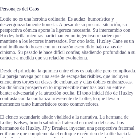
Personajes del Caos
Lottie no es una heroína ordinaria. Es audaz, humorística y
desvergonzadamente honesta. A pesar de su precaria situación, su
perspectiva cómica aporta la ligereza necesaria. Su intercambio con
Huxley brilla mientras participan en un ingenioso repartee que
mantiene a los lectores interesados. Por otro lado, Huxley Cane es un
multimillonario hosco con un corazón escondido bajo capas de
cinismo. Su pasado le hace difícil confiar, añadiendo profundidad a su
carácter a medida que su relación evoluciona.
Desde el principio, la química entre ellos es palpable pero complicada.
La pareja navega por una serie de escapadas risibles, que incluyen
encuentros torpes en clases de embarazo y citas dobles embarazosas.
Su dinámica prospera en lo impredecible mientras oscilan entre el
banter adversarial y la atracción oculta. El tono inicial frío de Huxley
contrasta con la confianza irreverente de Lottie, lo que lleva a
momentos tanto humorísticos como conmovedores.
El elenco secundario añade vitalidad a la narrativa. La hermana de
Lottie, Kelsey, brinda sabiduría fraternal en medio del caos. Los
hermanos de Huxley, JP y Breaker, inyectan una perspectiva fraternal
edificante que complementa el enfoque excéntrico de Lottie hacia la