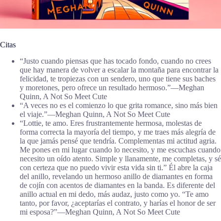
Citas
“Justo cuando piensas que has tocado fondo, cuando no crees
que hay manera de volver a escalar la montaña para encontrar la
felicidad, te tropiezas con un sendero, uno que tiene sus baches
y moretones, pero ofrece un resultado hermoso.”―Meghan
Quinn, A Not So Meet Cute
“A veces no es el comienzo lo que grita romance, sino más bien
el viaje.”―Meghan Quinn, A Not So Meet Cute
“Lottie, te amo. Eres frustrantemente hermosa, molestas de
forma correcta la mayoría del tiempo, y me traes más alegría de
la que jamás pensé que tendría. Complementas mi actitud agria.
Me pones en mi lugar cuando lo necesito, y me escuchas cuando
necesito un oído atento. Simple y llanamente, me completas, y sé
con certeza que no puedo vivir esta vida sin ti.” Él abre la caja
del anillo, revelando un hermoso anillo de diamantes en forma
de cojín con acentos de diamantes en la banda. Es diferente del
anillo actual en mi dedo, más audaz, justo como yo. “Te amo
tanto, por favor, ¿aceptarías el contrato, y harías el honor de ser
mi esposa?”―Meghan Quinn, A Not So Meet Cute