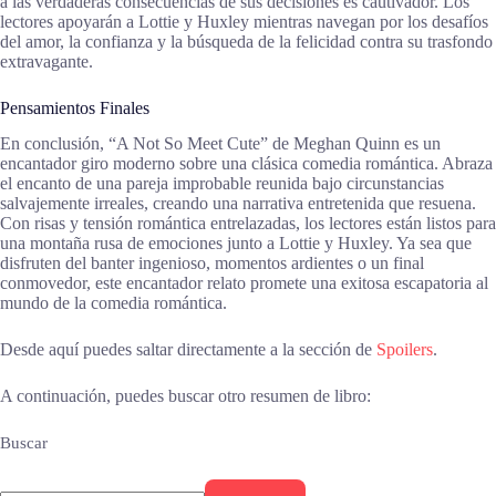
a las verdaderas consecuencias de sus decisiones es cautivador. Los
lectores apoyarán a Lottie y Huxley mientras navegan por los desafíos
del amor, la confianza y la búsqueda de la felicidad contra su trasfondo
extravagante.
Pensamientos Finales
En conclusión, “A Not So Meet Cute” de Meghan Quinn es un
encantador giro moderno sobre una clásica comedia romántica. Abraza
el encanto de una pareja improbable reunida bajo circunstancias
salvajemente irreales, creando una narrativa entretenida que resuena.
Con risas y tensión romántica entrelazadas, los lectores están listos para
una montaña rusa de emociones junto a Lottie y Huxley. Ya sea que
disfruten del banter ingenioso, momentos ardientes o un final
conmovedor, este encantador relato promete una exitosa escapatoria al
mundo de la comedia romántica.
Desde aquí puedes saltar directamente a la sección de
Spoilers
.
A continuación, puedes buscar otro resumen de libro:
Buscar