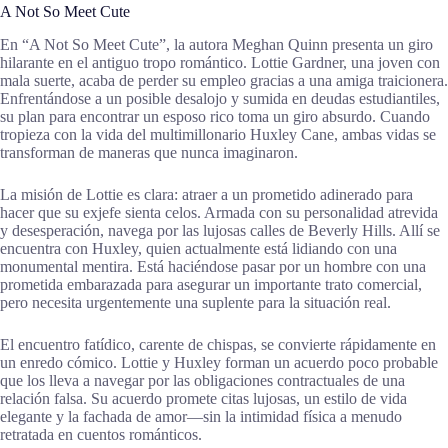
A Not So Meet Cute
En “A Not So Meet Cute”, la autora Meghan Quinn presenta un giro
hilarante en el antiguo tropo romántico. Lottie Gardner, una joven con
mala suerte, acaba de perder su empleo gracias a una amiga traicionera.
Enfrentándose a un posible desalojo y sumida en deudas estudiantiles,
su plan para encontrar un esposo rico toma un giro absurdo. Cuando
tropieza con la vida del multimillonario Huxley Cane, ambas vidas se
transforman de maneras que nunca imaginaron.
La misión de Lottie es clara: atraer a un prometido adinerado para
hacer que su exjefe sienta celos. Armada con su personalidad atrevida
y desesperación, navega por las lujosas calles de Beverly Hills. Allí se
encuentra con Huxley, quien actualmente está lidiando con una
monumental mentira. Está haciéndose pasar por un hombre con una
prometida embarazada para asegurar un importante trato comercial,
pero necesita urgentemente una suplente para la situación real.
El encuentro fatídico, carente de chispas, se convierte rápidamente en
un enredo cómico. Lottie y Huxley forman un acuerdo poco probable
que los lleva a navegar por las obligaciones contractuales de una
relación falsa. Su acuerdo promete citas lujosas, un estilo de vida
elegante y la fachada de amor—sin la intimidad física a menudo
retratada en cuentos románticos.