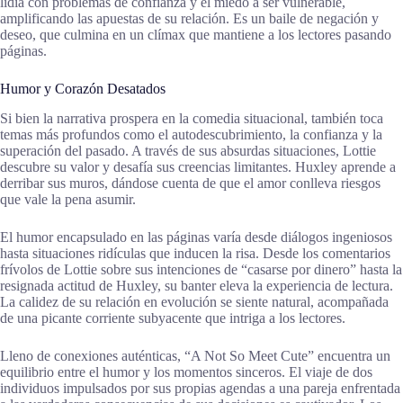
lidia con problemas de confianza y el miedo a ser vulnerable,
amplificando las apuestas de su relación. Es un baile de negación y
deseo, que culmina en un clímax que mantiene a los lectores pasando
páginas.
Humor y Corazón Desatados
Si bien la narrativa prospera en la comedia situacional, también toca
temas más profundos como el autodescubrimiento, la confianza y la
superación del pasado. A través de sus absurdas situaciones, Lottie
descubre su valor y desafía sus creencias limitantes. Huxley aprende a
derribar sus muros, dándose cuenta de que el amor conlleva riesgos
que vale la pena asumir.
El humor encapsulado en las páginas varía desde diálogos ingeniosos
hasta situaciones ridículas que inducen la risa. Desde los comentarios
frívolos de Lottie sobre sus intenciones de “casarse por dinero” hasta la
resignada actitud de Huxley, su banter eleva la experiencia de lectura.
La calidez de su relación en evolución se siente natural, acompañada
de una picante corriente subyacente que intriga a los lectores.
Lleno de conexiones auténticas, “A Not So Meet Cute” encuentra un
equilibrio entre el humor y los momentos sinceros. El viaje de dos
individuos impulsados por sus propias agendas a una pareja enfrentada