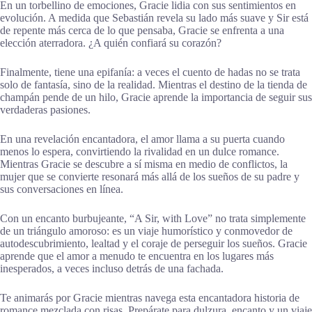
En un torbellino de emociones, Gracie lidia con sus sentimientos en
evolución. A medida que Sebastián revela su lado más suave y Sir está
de repente más cerca de lo que pensaba, Gracie se enfrenta a una
elección aterradora. ¿A quién confiará su corazón?
Finalmente, tiene una epifanía: a veces el cuento de hadas no se trata
solo de fantasía, sino de la realidad. Mientras el destino de la tienda de
champán pende de un hilo, Gracie aprende la importancia de seguir sus
verdaderas pasiones.
En una revelación encantadora, el amor llama a su puerta cuando
menos lo espera, convirtiendo la rivalidad en un dulce romance.
Mientras Gracie se descubre a sí misma en medio de conflictos, la
mujer que se convierte resonará más allá de los sueños de su padre y
sus conversaciones en línea.
Con un encanto burbujeante, “A Sir, with Love” no trata simplemente
de un triángulo amoroso: es un viaje humorístico y conmovedor de
autodescubrimiento, lealtad y el coraje de perseguir los sueños. Gracie
aprende que el amor a menudo te encuentra en los lugares más
inesperados, a veces incluso detrás de una fachada.
Te animarás por Gracie mientras navega esta encantadora historia de
romance mezclada con risas. Prepárate para dulzura, encanto y un viaje