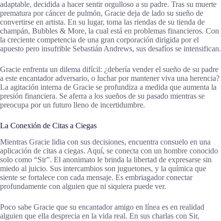
adaptable, decidida a hacer sentir orgulloso a su padre. Tras su muerte
prematura por cáncer de pulmón, Gracie deja de lado su sueño de
convertirse en artista. En su lugar, toma las riendas de su tienda de
champán, Bubbles & More, la cual está en problemas financieros. Con
la creciente competencia de una gran corporación dirigida por el
apuesto pero insufrible Sebastián Andrews, sus desafíos se intensifican.
Gracie enfrenta un dilema difícil: ¿debería vender el sueño de su padre
a este encantador adversario, o luchar por mantener viva una herencia?
La agitación interna de Gracie se profundiza a medida que aumenta la
presión financiera. Se aferra a los sueños de su pasado mientras se
preocupa por un futuro lleno de incertidumbre.
La Conexión de Citas a Ciegas
Mientras Gracie lidia con sus decisiones, encuentra consuelo en una
aplicación de citas a ciegas. Aquí, se conecta con un hombre conocido
solo como “Sir”. El anonimato le brinda la libertad de expresarse sin
miedo al juicio. Sus intercambios son juguetones, y la química que
siente se fortalece con cada mensaje. Es embriagador conectar
profundamente con alguien que ni siquiera puede ver.
Poco sabe Gracie que su encantador amigo en línea es en realidad
alguien que ella desprecia en la vida real. En sus charlas con Sir,