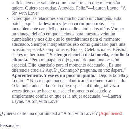
suficientemente valiente como para ir tras lo que mi corazón
quiere. Quiero ser audaz. Atrevida. Feliz.”―Lauren Layne, “A
Sir, with Love”
“Creo que las relaciones son mucho como un champán. Esta
botella aquí”
– la levanto y les sirvo un poco más –
” es
increíblemente cara. Mi papá nos dio a todos los niños Vooper
un vintage del año en que nacimos para nuestros veintiún
cumpleaños y nos dijo que lo guardáramos para el momento
adecuado. Siempre interpretamos eso como guardarlo para una
ocasión especial. Compromisos. Bodas. Celebraciones. Béisbol,
si eres mi hermano.”
Sostengo el cuello de la botella, estudio la
etiqueta.
“Pero mi papá no dijo guardarlo para una ocasión
especial. Dijo guardarlo para el momento adecuado. ¿Es una
diferencia crucial? Aquí? ¿Conmigo? pregunta, su voz áspera.”
Aparentemente. Y ese es un poco mi punto.
” Dejo la botella y
lo miro. ” No creo que puedas planificar el momento adecuado.
O la mujer adecuada. En lo que respecta al timing, tal vez a
veces tienes que hacer que sea el momento adecuado y
simplemente confiar en que es la mujer adecuada.”―Lauren
Layne, “A Sir, with Love”
¿Quieres darle una oportunidad a “A Sir, with Love”?
¡Aquí tienes!
Personajes