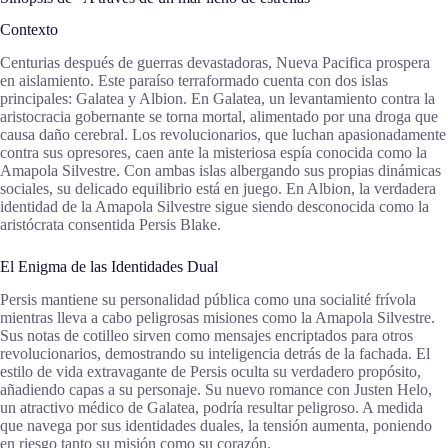
Contexto
Centurias después de guerras devastadoras, Nueva Pacifica prospera
en aislamiento. Este paraíso terraformado cuenta con dos islas
principales: Galatea y Albion. En Galatea, un levantamiento contra la
aristocracia gobernante se torna mortal, alimentado por una droga que
causa daño cerebral. Los revolucionarios, que luchan apasionadamente
contra sus opresores, caen ante la misteriosa espía conocida como la
Amapola Silvestre. Con ambas islas albergando sus propias dinámicas
sociales, su delicado equilibrio está en juego. En Albion, la verdadera
identidad de la Amapola Silvestre sigue siendo desconocida como la
aristócrata consentida Persis Blake.
El Enigma de las Identidades Dual
Persis mantiene su personalidad pública como una socialité frívola
mientras lleva a cabo peligrosas misiones como la Amapola Silvestre.
Sus notas de cotilleo sirven como mensajes encriptados para otros
revolucionarios, demostrando su inteligencia detrás de la fachada. El
estilo de vida extravagante de Persis oculta su verdadero propósito,
añadiendo capas a su personaje. Su nuevo romance con Justen Helo,
un atractivo médico de Galatea, podría resultar peligroso. A medida
que navega por sus identidades duales, la tensión aumenta, poniendo
en riesgo tanto su misión como su corazón.