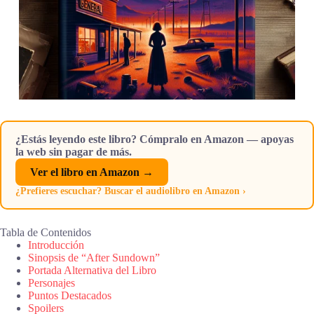
¿Estás leyendo este libro? Cómpralo en Amazon — apoyas
la web sin pagar de más.
Ver el libro en Amazon →
¿Prefieres escuchar? Buscar el audiolibro en Amazon ›
Tabla de Contenidos
Introducción
Sinopsis de “After Sundown”
Portada Alternativa del Libro
Personajes
Puntos Destacados
Spoilers