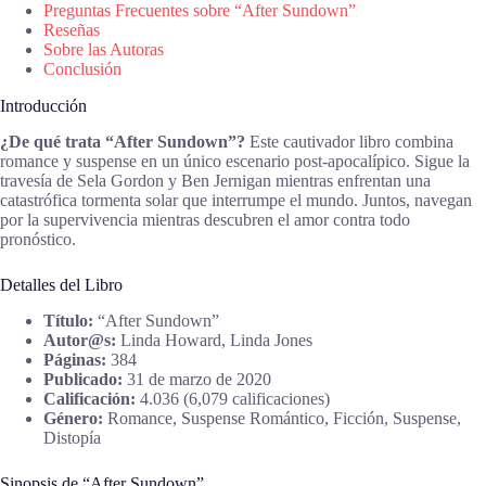
Preguntas Frecuentes sobre “After Sundown”
Reseñas
Sobre las Autoras
Conclusión
Introducción
¿De qué trata “After Sundown”?
Este cautivador libro combina
romance y suspense en un único escenario post-apocalípico. Sigue la
travesía de Sela Gordon y Ben Jernigan mientras enfrentan una
catastrófica tormenta solar que interrumpe el mundo. Juntos, navegan
por la supervivencia mientras descubren el amor contra todo
pronóstico.
Detalles del Libro
Título:
“After Sundown”
Autor@s:
Linda Howard, Linda Jones
Páginas:
384
Publicado:
31 de marzo de 2020
Calificación:
4.036 (6,079 calificaciones)
Género:
Romance, Suspense Romántico, Ficción, Suspense,
Distopía
Sinopsis de “After Sundown”