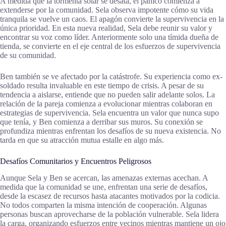
A medida que la tormenta solar se desata, el pánico comienza a
extenderse por la comunidad. Sela observa impotente cómo su vida
tranquila se vuelve un caos. El apagón convierte la supervivencia en la
única prioridad. En esta nueva realidad, Sela debe reunir su valor y
encontrar su voz como líder. Anteriormente solo una tímida dueña de
tienda, se convierte en el eje central de los esfuerzos de supervivencia
de su comunidad.
Ben también se ve afectado por la catástrofe. Su experiencia como ex-
soldado resulta invaluable en este tiempo de crisis. A pesar de su
tendencia a aislarse, entiende que no pueden salir adelante solos. La
relación de la pareja comienza a evolucionar mientras colaboran en
estrategias de supervivencia. Sela encuentra un valor que nunca supo
que tenía, y Ben comienza a derribar sus muros. Su conexión se
profundiza mientras enfrentan los desafíos de su nueva existencia. No
tarda en que su atracción mutua estalle en algo más.
Desafíos Comunitarios y Encuentros Peligrosos
Aunque Sela y Ben se acercan, las amenazas externas acechan. A
medida que la comunidad se une, enfrentan una serie de desafíos,
desde la escasez de recursos hasta atacantes motivados por la codicia.
No todos comparten la misma intención de cooperación. Algunas
personas buscan aprovecharse de la población vulnerable. Sela lidera
la carga, organizando esfuerzos entre vecinos mientras mantiene un ojo