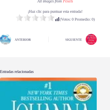
All images from
Pexels
¡Haz clic para puntuar esta entrada!
(Votos:
0
Promedio:
0
)
ANTERIOR
SIGUIENTE
Entradas relacionadas