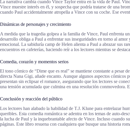
La narrativa cambia cuando Vince Taylor entra en la vida de Paul. Vinc
Vince muestre interés en él, y sospecha que podría tratarse de una brom
cuando Paul accidentalmente atropella a Vince con su coche. Ese evento
Dinámicas de personajes y crecimiento
A medida que la tragedia golpea a la familia de Vince, Paul enfrenta un
desarrollo obliga a Paul a enfrentar sus inseguridades en torno al amor 
emocional. La sabiduría camp de Helen alienta a Paul a abrazar sus rar
encuentros en cafeterías, haciendo reír a los lectores mientras se dest
Comedia, corazón y momentos serios
El tono cómico de “Dime que es real” se mantiene constante a pesar de 
directa Nana Gigi, añade encanto. Aunque algunos aspectos cómicos p
presentan sin eclipsar el romance, asegurando que los lectores se cone
una tensión acumulada que culmina en una resolución conmovedora. El eq
Conclusión y reacción del público
Los lectores han alabado la habilidad de T.J. Klune para entrelazar hu
queribles. Esta comedia romántica se adentra en los temas de auto-des
la lucha de Paul y la inquebrantable afecto de Vince. Incluso cuando surg
páginas. Este libro resuena con cualquiera que busque una historia rom