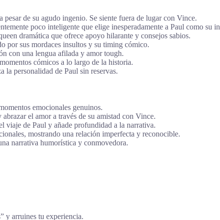
a pesar de su agudo ingenio. Se siente fuera de lugar con Vince.
rentemente poco inteligente que elige inesperadamente a Paul como su i
queen dramática que ofrece apoyo hilarante y consejos sabios.
do por sus mordaces insultos y su timing cómico.
ión con una lengua afilada y amor tough.
 momentos cómicos a lo largo de la historia.
a la personalidad de Paul sin reservas.
n momentos emocionales genuinos.
 abrazar el amor a través de su amistad con Vince.
l viaje de Paul y añade profundidad a la narrativa.
cionales, mostrando una relación imperfecta y reconocible.
 una narrativa humorística y conmovedora.
s” y arruines tu experiencia.