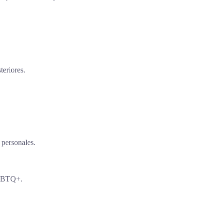
teriores.
 personales.
 LGBTQ+.