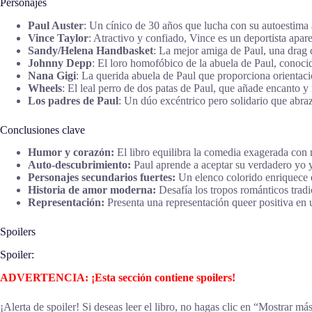
Personajes
Paul Auster
: Un cínico de 30 años que lucha con su autoestima 
Vince Taylor
: Atractivo y confiado, Vince es un deportista apa
Sandy/Helena Handbasket
: La mejor amiga de Paul, una drag 
Johnny Depp
: El loro homofóbico de la abuela de Paul, conoci
Nana Gigi
: La querida abuela de Paul que proporciona orientac
Wheels
: El leal perro de dos patas de Paul, que añade encanto y
Los padres de Paul
: Un dúo excéntrico pero solidario que abraz
Conclusiones clave
Humor y corazón:
El libro equilibra la comedia exagerada co
Auto-descubrimiento:
Paul aprende a aceptar su verdadero yo y
Personajes secundarios fuertes:
Un elenco colorido enriquece e
Historia de amor moderna:
Desafía los tropos románticos tradi
Representación:
Presenta una representación queer positiva en
Spoilers
Spoiler:
ADVERTENCIA: ¡Esta sección contiene spoilers!
¡Alerta de spoiler! Si deseas leer el libro, no hagas clic en “Mostrar má