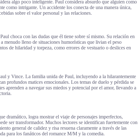
nsidera algo poco inteligente. Paul considera absurdo que alguien como
ante como intrigante. Un accidente los conecta de una manera única,
bidas sobre el valor personal y las relaciones.
 Paul choca con las dudas que él tiene sobre sí mismo. Su relación en
e, a menudo lleno de situaciones humorísticas que livian el peso
os de hilaridad y torpeza, como errores de vestuario o deslices en
aul y Vince. La familia unida de Paul, incluyendo a la hilarantemente
zan profundos matices emocionales. Los temas de duelo y pérdida se
jes aprenden a navegar sus miedos y potencial por el amor, llevando a
toria.
e dramático, logra mostrar el viaje de personajes imperfectos,
ede ser transformador. Muchos lectores se identifican fuertemente con
iento general de calidez y risa resuena claramente a través de las
dada para los fanáticos del romance M/M y la comedia.