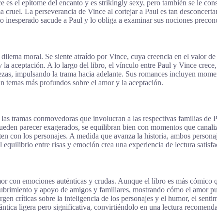
e es el epítome del encanto y es strikingly sexy, pero también se le co
a cruel. La perseverancia de Vince al cortejar a Paul es tan desconcert
 inesperado sacude a Paul y lo obliga a examinar sus nociones preconce
 dilema moral. Se siente atraído por Vince, cuya creencia en el valor de
y la aceptación. A lo largo del libro, el vínculo entre Paul y Vince crec
ezas, impulsando la trama hacia adelante. Sus romances incluyen moment
acan temas más profundos sobre el amor y la aceptación.
las tramas conmovedoras que involucran a las respectivas familias de P
ueden parecer exagerados, se equilibran bien con momentos que canali
cten con los personajes. A medida que avanza la historia, ambos persona
uilibrio entre risas y emoción crea una experiencia de lectura satisfac
mor con emociones auténticas y crudas. Aunque el libro es más cómico qu
cubrimiento y apoyo de amigos y familiares, mostrando cómo el amor pu
en críticas sobre la inteligencia de los personajes y el humor, el sentim
ántica ligera pero significativa, convirtiéndolo en una lectura recomen