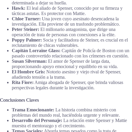
determinada a dejar su huella.
Hawk:
El leal aliado de Spenser, conocido por su firmeza y
tácticas astutas. Es protector con Mattie.
Chloe Turner:
Una joven cuyo asesinato desencadena la
investigación. Ella proviene de un trasfondo problemático.
Peter Steiner:
El millonario antagonista, que dirige una
operación de trata de personas con conexiones a la elite.
Poppy Palmer:
Socia y facilitadora de Steiner, es crucial en el
reclutamiento de chicas vulnerables.
Capitán Lorraine Glass:
Capitán de Policía de Boston con un
pasado controvertido relacionado con los crímenes en cuestión.
Susan Silverman:
El amor de Spenser de larga data,
proporcionando apoyo emocional y equilibrio en su vida.
El Hombre Gris:
Notorio asesino y viejo rival de Spenser,
añadiendo tensión a la trama.
Rita Fiore:
Amiga abogada de Spenser, que brinda valiosas
perspectivas legales durante la investigación.
Conclusiones Claves
Trama Emocionante:
La historia combina misterio con
problemas del mundo real, haciéndola urgente y relevante.
Desarrollo del Personaje:
La relación entre Spenser y Mattie
muestra el mentorazgo y el crecimiento.
Temas Sociales:
Aborda temas pesados como la trata de