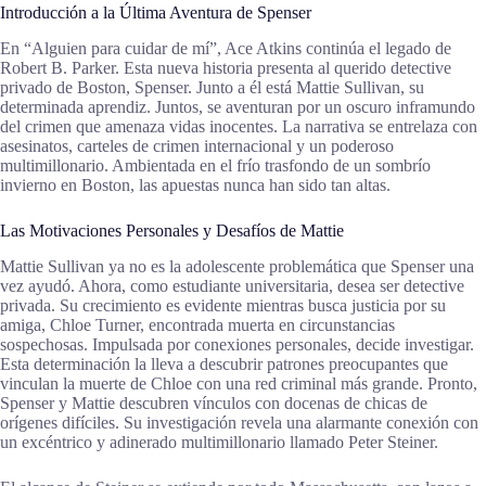
Introducción a la Última Aventura de Spenser
En “Alguien para cuidar de mí”, Ace Atkins continúa el legado de
Robert B. Parker. Esta nueva historia presenta al querido detective
privado de Boston, Spenser. Junto a él está Mattie Sullivan, su
determinada aprendiz. Juntos, se aventuran por un oscuro inframundo
del crimen que amenaza vidas inocentes. La narrativa se entrelaza con
asesinatos, carteles de crimen internacional y un poderoso
multimillonario. Ambientada en el frío trasfondo de un sombrío
invierno en Boston, las apuestas nunca han sido tan altas.
Las Motivaciones Personales y Desafíos de Mattie
Mattie Sullivan ya no es la adolescente problemática que Spenser una
vez ayudó. Ahora, como estudiante universitaria, desea ser detective
privada. Su crecimiento es evidente mientras busca justicia por su
amiga, Chloe Turner, encontrada muerta en circunstancias
sospechosas. Impulsada por conexiones personales, decide investigar.
Esta determinación la lleva a descubrir patrones preocupantes que
vinculan la muerte de Chloe con una red criminal más grande. Pronto,
Spenser y Mattie descubren vínculos con docenas de chicas de
orígenes difíciles. Su investigación revela una alarmante conexión con
un excéntrico y adinerado multimillonario llamado Peter Steiner.