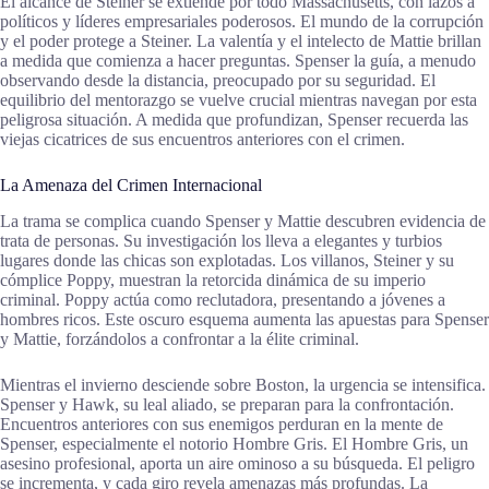
El alcance de Steiner se extiende por todo Massachusetts, con lazos a
políticos y líderes empresariales poderosos. El mundo de la corrupción
y el poder protege a Steiner. La valentía y el intelecto de Mattie brillan
a medida que comienza a hacer preguntas. Spenser la guía, a menudo
observando desde la distancia, preocupado por su seguridad. El
equilibrio del mentorazgo se vuelve crucial mientras navegan por esta
peligrosa situación. A medida que profundizan, Spenser recuerda las
viejas cicatrices de sus encuentros anteriores con el crimen.
La Amenaza del Crimen Internacional
La trama se complica cuando Spenser y Mattie descubren evidencia de
trata de personas. Su investigación los lleva a elegantes y turbios
lugares donde las chicas son explotadas. Los villanos, Steiner y su
cómplice Poppy, muestran la retorcida dinámica de su imperio
criminal. Poppy actúa como reclutadora, presentando a jóvenes a
hombres ricos. Este oscuro esquema aumenta las apuestas para Spenser
y Mattie, forzándolos a confrontar a la élite criminal.
Mientras el invierno desciende sobre Boston, la urgencia se intensifica.
Spenser y Hawk, su leal aliado, se preparan para la confrontación.
Encuentros anteriores con sus enemigos perduran en la mente de
Spenser, especialmente el notorio Hombre Gris. El Hombre Gris, un
asesino profesional, aporta un aire ominoso a su búsqueda. El peligro
se incrementa, y cada giro revela amenazas más profundas. La