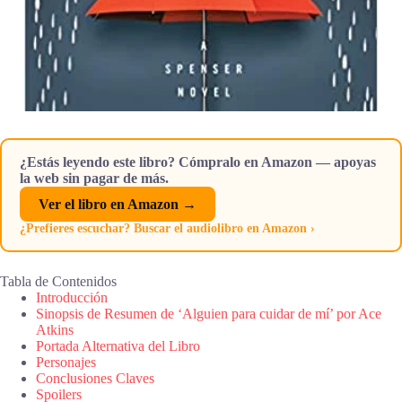
¿Estás leyendo este libro? Cómpralo en Amazon — apoyas
la web sin pagar de más.
Ver el libro en Amazon →
¿Prefieres escuchar? Buscar el audiolibro en Amazon ›
Tabla de Contenidos
Introducción
Sinopsis de Resumen de ‘Alguien para cuidar de mí’ por Ace
Atkins
Portada Alternativa del Libro
Personajes
Conclusiones Claves
Spoilers