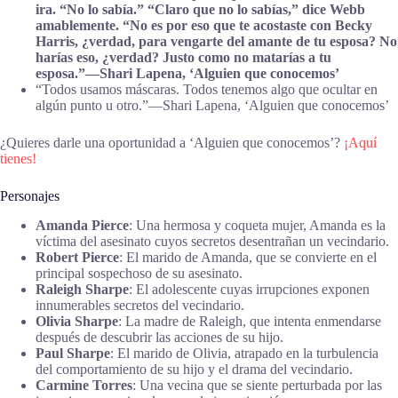
ira.
“No lo sabía.”
“Claro que no lo sabías,”
dice Webb
amablemente.
“No es por eso que te acostaste con Becky
Harris, ¿verdad, para vengarte del amante de tu esposa? No
harías eso, ¿verdad? Justo como no matarías a tu
esposa.”―Shari Lapena, ‘Alguien que conocemos’
“Todos usamos máscaras. Todos tenemos algo que ocultar en
algún punto u otro.”―Shari Lapena, ‘Alguien que conocemos’
¿Quieres darle una oportunidad a ‘Alguien que conocemos’?
¡Aquí
tienes!
Personajes
Amanda Pierce
: Una hermosa y coqueta mujer, Amanda es la
víctima del asesinato cuyos secretos desentrañan un vecindario.
Robert Pierce
: El marido de Amanda, que se convierte en el
principal sospechoso de su asesinato.
Raleigh Sharpe
: El adolescente cuyas irrupciones exponen
innumerables secretos del vecindario.
Olivia Sharpe
: La madre de Raleigh, que intenta enmendarse
después de descubrir las acciones de su hijo.
Paul Sharpe
: El marido de Olivia, atrapado en la turbulencia
del comportamiento de su hijo y el drama del vecindario.
Carmine Torres
: Una vecina que se siente perturbada por las