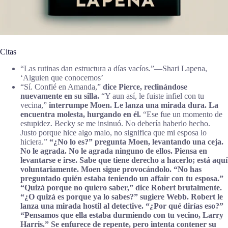
Citas
“Las rutinas dan estructura a días vacíos.”―Shari Lapena,
‘Alguien que conocemos’
“Sí. Confié en Amanda,”
dice Pierce, reclinándose
nuevamente en su silla.
“Y aun así, le fuiste infiel con tu
vecina,”
interrumpe Moen. Le lanza una mirada dura. La
encuentra molesta, hurgando en él.
“Ese fue un momento de
estupidez. Becky se me insinuó. No debería haberlo hecho.
Justo porque hice algo malo, no significa que mi esposa lo
hiciera.”
“¿No lo es?”
pregunta Moen, levantando una ceja.
No le agrada. No le agrada ninguno de ellos. Piensa en
levantarse e irse. Sabe que tiene derecho a hacerlo; está aquí
voluntariamente. Moen sigue provocándolo.
“No has
preguntado quién estaba teniendo un affair con tu esposa.”
“Quizá porque no quiero saber,”
dice Robert brutalmente.
“¿O quizá es porque ya lo sabes?”
sugiere Webb. Robert le
lanza una mirada hostil al detective.
“¿Por qué dirías eso?”
“Pensamos que ella estaba durmiendo con tu vecino, Larry
Harris.”
Se enfurece de repente, pero intenta contener su