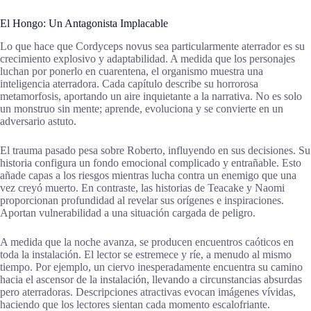
El Hongo: Un Antagonista Implacable
Lo que hace que Cordyceps novus sea particularmente aterrador es su
crecimiento explosivo y adaptabilidad. A medida que los personajes
luchan por ponerlo en cuarentena, el organismo muestra una
inteligencia aterradora. Cada capítulo describe su horrorosa
metamorfosis, aportando un aire inquietante a la narrativa. No es solo
un monstruo sin mente; aprende, evoluciona y se convierte en un
adversario astuto.
El trauma pasado pesa sobre Roberto, influyendo en sus decisiones. Su
historia configura un fondo emocional complicado y entrañable. Esto
añade capas a los riesgos mientras lucha contra un enemigo que una
vez creyó muerto. En contraste, las historias de Teacake y Naomi
proporcionan profundidad al revelar sus orígenes e inspiraciones.
Aportan vulnerabilidad a una situación cargada de peligro.
A medida que la noche avanza, se producen encuentros caóticos en
toda la instalación. El lector se estremece y ríe, a menudo al mismo
tiempo. Por ejemplo, un ciervo inesperadamente encuentra su camino
hacia el ascensor de la instalación, llevando a circunstancias absurdas
pero aterradoras. Descripciones atractivas evocan imágenes vívidas,
haciendo que los lectores sientan cada momento escalofriante.