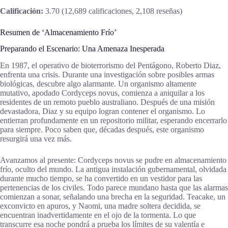
Calificación:
3.70 (12,689 calificaciones, 2,108 reseñas)
Resumen de ‘Almacenamiento Frío’
Preparando el Escenario: Una Amenaza Inesperada
En 1987, el operativo de bioterrorismo del Pentágono, Roberto Diaz,
enfrenta una crisis. Durante una investigación sobre posibles armas
biológicas, descubre algo alarmante. Un organismo altamente
mutativo, apodado Cordyceps novus, comienza a aniquilar a los
residentes de un remoto pueblo australiano. Después de una misión
devastadora, Diaz y su equipo logran contener el organismo. Lo
entierran profundamente en un repositorio militar, esperando encerrarlo
para siempre. Poco saben que, décadas después, este organismo
resurgirá una vez más.
Avanzamos al presente: Cordyceps novus se pudre en almacenamiento
frío, oculto del mundo. La antigua instalación gubernamental, olvidada
durante mucho tiempo, se ha convertido en un vestidor para las
pertenencias de los civiles. Todo parece mundano hasta que las alarmas
comienzan a sonar, señalando una brecha en la seguridad. Teacake, un
exconvicto en apuros, y Naomi, una madre soltera decidida, se
encuentran inadvertidamente en el ojo de la tormenta. Lo que
transcurre esa noche pondrá a prueba los límites de su valentía e