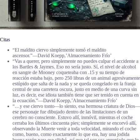
Citas
“El maldito ciervo simplemente tomó el maldito
ascensor.”―David Koepp,’Almacenamiento Frío’
“Vas a querer, pero simplemente no puedes culpar el accidente a
los Bartles & Jaymes. Eso no sería justo. Sí, el nivel de alcohol
en sangre de Mooney coqueteaba con .15 y su tiempo de
reacción estaba bajo, pero 250 libras de un animal agresivamente
estúpido que salta de la nada y se queda congelado en la franja
central de una carretera oscura, justo en medio de una curva sin
luz, es decir, ese idiota también tiene que ser tenido en cuenta en
la ecuación.”―David Koepp,’Almacenamiento Frío’
“…y ese ciervo tonto—lo siento, esa hermosa criatura de Dios—
ese personaje fue dibujado dentro de las limitaciones de un
cerebro no consciente. Estuvo allí, inmóvil, mientras el coche
cerraba los últimos cincuenta pies; simplemente se encorvó allí,
observando la Muerte venir a toda velocidad, mirando el coche
como, bueno, como exactamente lo que era, hay una jodida
buena razón para ese cliché, así que tal vez sea apropiado que lo