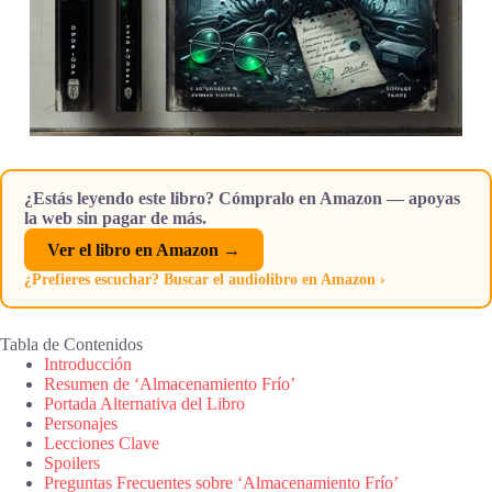
¿Estás leyendo este libro? Cómpralo en Amazon — apoyas
la web sin pagar de más.
Ver el libro en Amazon →
¿Prefieres escuchar? Buscar el audiolibro en Amazon ›
Tabla de Contenidos
Introducción
Resumen de ‘Almacenamiento Frío’
Portada Alternativa del Libro
Personajes
Lecciones Clave
Spoilers
Preguntas Frecuentes sobre ‘Almacenamiento Frío’