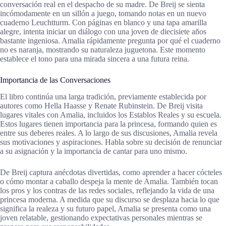
conversación real en el despacho de su madre. De Breij se sienta
incómodamente en un sillón a juego, tomando notas en un nuevo
cuaderno Leuchtturm. Con páginas en blanco y una tapa amarilla
alegre, intenta iniciar un diálogo con una joven de diecisiete años
bastante ingeniosa. Amalia rápidamente pregunta por qué el cuaderno
no es naranja, mostrando su naturaleza juguetona. Este momento
establece el tono para una mirada sincera a una futura reina.
Importancia de las Conversaciones
El libro continúa una larga tradición, previamente establecida por
autores como Hella Haasse y Renate Rubinstein. De Breij visita
lugares vitales con Amalia, incluidos los Establos Reales y su escuela.
Estos lugares tienen importancia para la princesa, formando quien es
entre sus deberes reales. A lo largo de sus discusiones, Amalia revela
sus motivaciones y aspiraciones. Habla sobre su decisión de renunciar
a su asignación y la importancia de cantar para uno mismo.
De Breij captura anécdotas divertidas, como aprender a hacer cócteles
o cómo montar a caballo despeja la mente de Amalia. También tocan
los pros y los contras de las redes sociales, reflejando la vida de una
princesa moderna. A medida que su discurso se desplaza hacia lo que
significa la realeza y su futuro papel, Amalia se presenta como una
joven relatable, gestionando expectativas personales mientras se