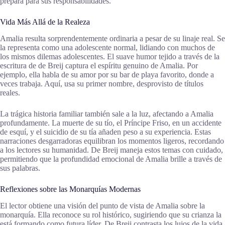
prepara para sus responsabilidades.
Vida Más Allá de la Realeza
Amalia resulta sorprendentemente ordinaria a pesar de su linaje real. Se
la representa como una adolescente normal, lidiando con muchos de
los mismos dilemas adolescentes. El suave humor tejido a través de la
escritura de de Breij captura el espíritu genuino de Amalia. Por
ejemplo, ella habla de su amor por su bar de playa favorito, donde a
veces trabaja. Aquí, usa su primer nombre, desprovisto de títulos
reales.
La trágica historia familiar también sale a la luz, afectando a Amalia
profundamente. La muerte de su tío, el Príncipe Friso, en un accidente
de esquí, y el suicidio de su tía añaden peso a su experiencia. Estas
narraciones desgarradoras equilibran los momentos ligeros, recordando
a los lectores su humanidad. De Breij maneja estos temas con cuidado,
permitiendo que la profundidad emocional de Amalia brille a través de
sus palabras.
Reflexiones sobre las Monarquías Modernas
El lector obtiene una visión del punto de vista de Amalia sobre la
monarquía. Ella reconoce su rol histórico, sugiriendo que su crianza la
está formando como futura líder. De Breij contrasta los lujos de la vida