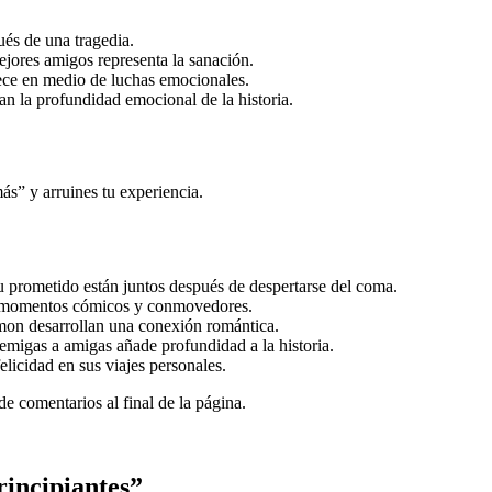
és de una tragedia.
jores amigos representa la sanación.
ce en medio de luchas emocionales.
an la profundidad emocional de la historia.
más” y arruines tu experiencia.
prometido están juntos después de despertarse del coma.
 momentos cómicos y conmovedores.
mon desarrollan una conexión romántica.
migas a amigas añade profundidad a la historia.
licidad en sus viajes personales.
de comentarios al final de la página.
incipiantes”