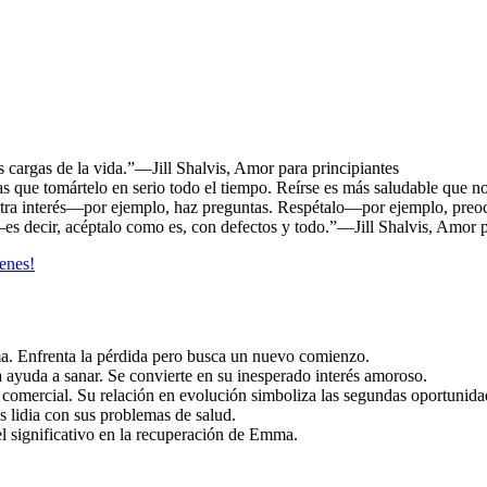
s cargas de la vida.”―Jill Shalvis, Amor para principiantes
as que tomártelo en serio todo el tiempo. Reírse es más saludable que no
stra interés—por ejemplo, haz preguntas. Respétalo—por ejemplo, preoc
s decir, acéptalo como es, con defectos y todo.”―Jill Shalvis, Amor p
ienes!
a. Enfrenta la pérdida pero busca un nuevo comienzo.
 ayuda a sanar. Se convierte en su inesperado interés amoroso.
 comercial. Su relación en evolución simboliza las segundas oportunida
 lidia con sus problemas de salud.
 significativo en la recuperación de Emma.