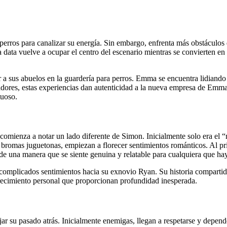
rros para canalizar su energía. Sin embargo, enfrenta más obstáculos d
a data vuelve a ocupar el centro del escenario mientras se convierten en
 sus abuelos en la guardería para perros. Emma se encuentra lidiando c
dores, estas experiencias dan autenticidad a la nueva empresa de Emm
tuoso.
omienza a notar un lado diferente de Simon. Inicialmente solo era el 
bromas juguetonas, empiezan a florecer sentimientos románticos. Al pri
a de una manera que se siente genuina y relatable para cualquiera que 
n sus complicados sentimientos hacia su exnovio Ryan. Su historia compar
ecimiento personal que proporcionan profundidad inesperada.
 su pasado atrás. Inicialmente enemigas, llegan a respetarse y depende