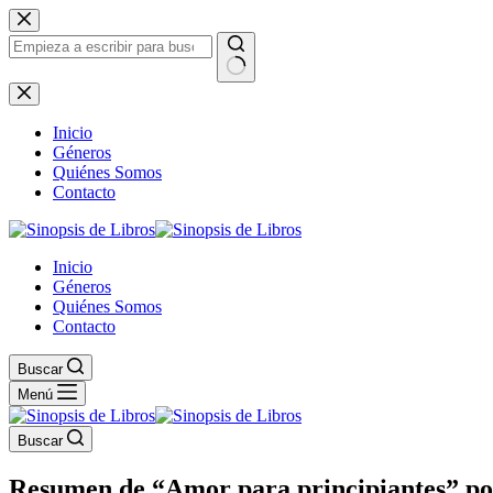
Saltar
al
contenido
Sin
resultados
Inicio
Géneros
Quiénes Somos
Contacto
Inicio
Géneros
Quiénes Somos
Contacto
Buscar
Menú
Buscar
Resumen de “Amor para principiantes” por