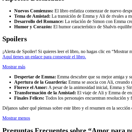
Nuevos Comienzos:
El libro enfatiza comenzar de nuevo despu
Tema de Amistad:
La transición de Emma y Ali de rivales a me
Desarrollo del Romance:
La relación de Simon con Emma cre
Humor y Corazón:
El humor característico de Shalvis equilibr
Spoilers
¡Alerta de Spoiler! Si quieres leer el libro, no hagas clic en “Mostrar 
Aquí tienes un enlace para conseguir el libro.
Mostrar más
Despertar de Emma:
Emma descubre que su mejor amiga y su 
Apertura de la Guardería:
Emma se asocia con Ali, creando
Florece el Amor:
A pesar de la animosidad inicial, Emma y Si
Transformación de la Amistad:
El viaje de Ali y Emma de ene
Finales Felices:
Todos los personajes encuentran resolución y fe
Déjanos saber qué piensas sobre este libro y el resumen en la sección 
Mostrar menos
Preguntas Frecuentes sobre “Amor para pr