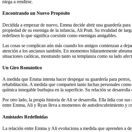
niega a rendirse.
Encontrando un Nuevo Propósito
Decidida a empezar de nuevo, Emma decide abrir una guardería para pe
propiedad de su enemiga de la infancia, Ali Pratt. Su rivalidad de larg
redefinen lo que significa coexistir como enemigas amigables.
Las cosas se complican aún más cuando los amigos comienzan a dejar a
atención a los ancianos también. En momentos hilarantemente abruma
situaciones caóticas, mostrando tanto su templanza como su lado afec
Un Giro Romántico
A medida que Emma intenta hacer despegar su guardería para perros, c
rehabilitación. A medida que comparten tanto luchas personales como 
química innegable burbujea en la superficie. Su relación se desarroll
Por otro lado, la propia historia de Ali se desarrolla. Ella lidia co
entre Emma, Ali y Ryan lleva a momentos de autodescubrimiento y cr
Amistades Redefinidas
La relación entre Emma y Ali evoluciona a medida que aprenden a dejar