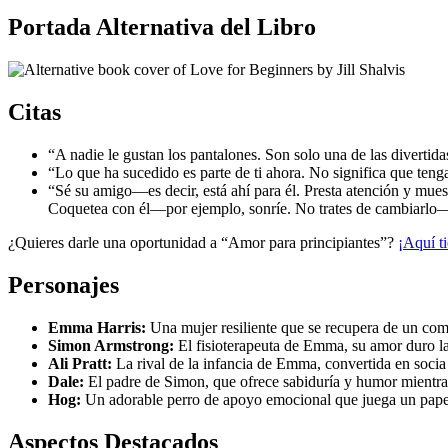
Portada Alternativa del Libro
Citas
“A nadie le gustan los pantalones. Son solo una de las divertida
“Lo que ha sucedido es parte de ti ahora. No significa que teng
“Sé su amigo—es decir, está ahí para él. Presta atención y mue
Coquetea con él—por ejemplo, sonríe. No trates de cambiarlo—e
¿Quieres darle una oportunidad a “Amor para principiantes”?
¡Aquí t
Personajes
Emma Harris:
Una mujer resiliente que se recupera de un com
Simon Armstrong:
El fisioterapeuta de Emma, su amor duro la
Ali Pratt:
La rival de la infancia de Emma, convertida en socia
Dale:
El padre de Simon, que ofrece sabiduría y humor mientras
Hog:
Un adorable perro de apoyo emocional que juega un papel
Aspectos Destacados