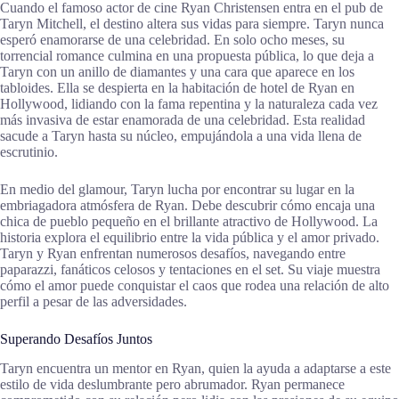
Cuando el famoso actor de cine Ryan Christensen entra en el pub de
Taryn Mitchell, el destino altera sus vidas para siempre. Taryn nunca
esperó enamorarse de una celebridad. En solo ocho meses, su
torrencial romance culmina en una propuesta pública, lo que deja a
Taryn con un anillo de diamantes y una cara que aparece en los
tabloides. Ella se despierta en la habitación de hotel de Ryan en
Hollywood, lidiando con la fama repentina y la naturaleza cada vez
más invasiva de estar enamorada de una celebridad. Esta realidad
sacude a Taryn hasta su núcleo, empujándola a una vida llena de
escrutinio.
En medio del glamour, Taryn lucha por encontrar su lugar en la
embriagadora atmósfera de Ryan. Debe descubrir cómo encaja una
chica de pueblo pequeño en el brillante atractivo de Hollywood. La
historia explora el equilibrio entre la vida pública y el amor privado.
Taryn y Ryan enfrentan numerosos desafíos, navegando entre
paparazzi, fanáticos celosos y tentaciones en el set. Su viaje muestra
cómo el amor puede conquistar el caos que rodea una relación de alto
perfil a pesar de las adversidades.
Superando Desafíos Juntos
Taryn encuentra un mentor en Ryan, quien la ayuda a adaptarse a este
estilo de vida deslumbrante pero abrumador. Ryan permanece