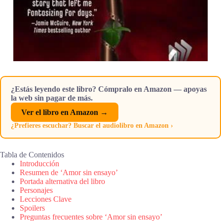
¿Estás leyendo este libro? Cómpralo en Amazon — apoyas
la web sin pagar de más.
Ver el libro en Amazon →
¿Prefieres escuchar? Buscar el audiolibro en Amazon ›
Tabla de Contenidos
Introducción
Resumen de ‘Amor sin ensayo’
Portada alternativa del libro
Personajes
Lecciones Clave
Spoilers
Preguntas frecuentes sobre ‘Amor sin ensayo’