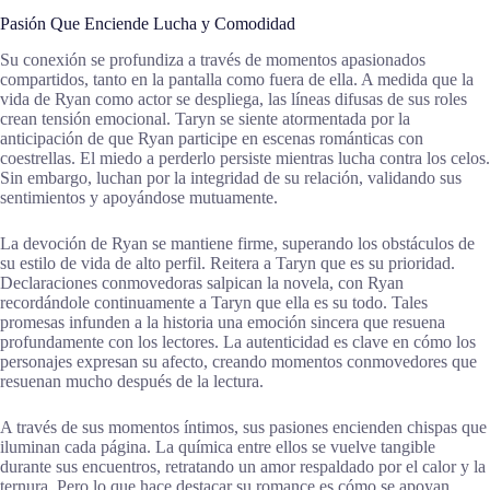
Pasión Que Enciende Lucha y Comodidad
Su conexión se profundiza a través de momentos apasionados
compartidos, tanto en la pantalla como fuera de ella. A medida que la
vida de Ryan como actor se despliega, las líneas difusas de sus roles
crean tensión emocional. Taryn se siente atormentada por la
anticipación de que Ryan participe en escenas románticas con
coestrellas. El miedo a perderlo persiste mientras lucha contra los celos.
Sin embargo, luchan por la integridad de su relación, validando sus
sentimientos y apoyándose mutuamente.
La devoción de Ryan se mantiene firme, superando los obstáculos de
su estilo de vida de alto perfil. Reitera a Taryn que es su prioridad.
Declaraciones conmovedoras salpican la novela, con Ryan
recordándole continuamente a Taryn que ella es su todo. Tales
promesas infunden a la historia una emoción sincera que resuena
profundamente con los lectores. La autenticidad es clave en cómo los
personajes expresan su afecto, creando momentos conmovedores que
resuenan mucho después de la lectura.
A través de sus momentos íntimos, sus pasiones encienden chispas que
iluminan cada página. La química entre ellos se vuelve tangible
durante sus encuentros, retratando un amor respaldado por el calor y la
ternura. Pero lo que hace destacar su romance es cómo se apoyan