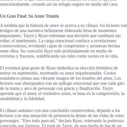
emocionalmente, creando así un refugio seguro en medio del caos.
Un Gran Final: Su Amor Triunfa
A medida que la historia de amor se acerca a su clímax, los lectores son
testigos de una narrativa bellamente elaborada llena de momentos
impactantes. Taryn y Ryan enfrentan una decisión que cambiará sus
vidas: el matrimonio. La carga emocional conduce a revelaciones
conmovedoras, revelando capas de compromiso y promesas hechas
entre ellos. Su conexión fluye más profundamente en medio de
victorias y fracasos, solidificando sus roles como socios en la vida.
El eventual gran gesto de Ryan simboliza su elección definitiva de
unirse en matrimonio, mostrando su amor inquebrantable. Gestos
románticos pintan una vibrante imagen de los triunfos del amor. Los
lectores son obsequiados con un epílogo emocional que une cada giro
de la trama y arco de personaje con gracia y finalización. Taryn
aprende que el amor, el verdadero amor, se basa en la comprensión, la
amabilidad y la fidelidad.
El clímax satisface con una conclusión conmovedora, dejando a los
lectores con una sensación de pertenencia dentro de las vidas de estos
personajes. “Eres todo para mí,” declara Ryan, reiterando la poderosa
conexión que forjaron. El viaje de Taryn, de una dueña de bar de un