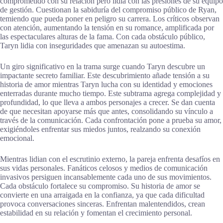
comprometido con su relación pero lidia con las presiones de su equipo
de gestión. Cuestionan la sabiduría del compromiso público de Ryan,
temiendo que pueda poner en peligro su carrera. Los críticos observan
con atención, aumentando la tensión en su romance, amplificada por
las espectaculares alturas de la fama. Con cada obstáculo público,
Taryn lidia con inseguridades que amenazan su autoestima.
Un giro significativo en la trama surge cuando Taryn descubre un
impactante secreto familiar. Este descubrimiento añade tensión a su
historia de amor mientras Taryn lucha con su identidad y emociones
enterradas durante mucho tiempo. Este subtrama agrega complejidad y
profundidad, lo que lleva a ambos personajes a crecer. Se dan cuenta
de que necesitan apoyarse más que antes, consolidando su vínculo a
través de la comunicación. Cada confrontación pone a prueba su amor,
exigiéndoles enfrentar sus miedos juntos, realzando su conexión
emocional.
Mientras lidian con el escrutinio externo, la pareja enfrenta desafíos en
sus vidas personales. Fanáticos celosos y medios de comunicación
invasivos persiguen incansablemente cada uno de sus movimientos.
Cada obstáculo fortalece su compromiso. Su historia de amor se
convierte en una arraigada en la confianza, ya que cada dificultad
provoca conversaciones sinceras. Enfrentan malentendidos, crean
estabilidad en su relación y fomentan el crecimiento personal.