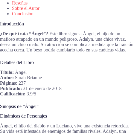
Reseñas
Sobre el Autor
Conclusión
Introducción
¿De qué trata “Ángel”?
Este libro sigue a Ángel, el hijo de un
mafioso atrapado en un mundo peligroso. Adalyn, una chica vivaz,
desea un chico malo. Su atracción se complica a medida que la traición
acecha cerca. Un beso podría cambiarlo todo en sus caóticas vidas.
Detalles del Libro
Título:
Ángel
Autor:
Sarah Brianne
Páginas:
237
Publicado:
31 de enero de 2018
Calificación:
3.9/5
Sinopsis de “Ángel”
Dinámicas de Personajes
Ángel, el hijo del diablo y un Luciano, vive una existencia retorcida.
Su vida está infestada de enemigos de familias rivales. Adalyn, una