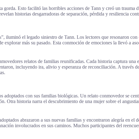
ta gorda. Esto facilitó las horribles acciones de Tann y creó un trauma
revelan historias desgarradoras de separación, pérdida y resiliencia cont
, iluminó el legado siniestro de Tann. Los lectores que resonaron con e
explorar más su pasado. Esta conmoción de emociones la llevó a asocia
vedores relatos de familias reunificadas. Cada historia captura una ex
taron, incluyendo ira, alivio y esperanza de reconciliación. A través de
as.
los adoptados con sus familias biológicas. Un relato conmovedor se c
ón. Otra historia narra el descubrimiento de una mujer sobre el angusti
 adoptados abrazaron a sus nuevas familias y encontraron alegría en el 
sanación involucrados en sus caminos. Muchos participantes del reencue