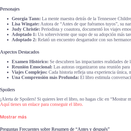
Personajes
Georgia Tann:
La mente maestra detrás de la Tennessee Children
Lisa Wingate:
Autora de “Antes de que fuéramos tuyos”, su narrat
Judy Christie:
Periodista y coautora, documentó los viajes emoc
Adoptado 1:
Un sobreviviente que supo de su adopción más tarde
Adoptado 2:
Relató un encuentro desgarrador con sus hermanos d
Aspectos Destacados
Examen Histórico:
Se descubren las impactantes realidades de la
Reunión Emocional:
Las autoras organizaron una reunión para
Viajes Complejos:
Cada historia refleja una experiencia única, 
Una Comprensión más Profunda:
El libro estimula conversaci
Spoilers
¡Alerta de Spoilers! Si quieres leer el libro, no hagas clic en “Mostrar 
Aquí tienes un enlace para conseguir el libro.
Mostrar más
Preguntas Frecuentes sobre Resumen de “Antes y después”