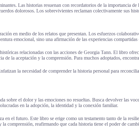
nantes. Las historias resuenan con recordatorios de la importancia de l
erdos dolorosos. Los sobrevivientes reclaman colectivamente sus histori
eración en medio de los relatos que presentan. Los esfuerzos colaborativ
entura emocional, sino una afirmación de las experiencias compartidas 
históricas relacionadas con las acciones de Georgia Tann. El libro ofrec
ia de la aceptación y la comprensión. Para muchos adoptados, encontrar
Enfatizan la necesidad de comprender la historia personal para reconcilia
 sobre el dolor y las emociones no resueltas. Busca devolver las voces
volucradas en la adopción, la identidad y la conexión familiar.
a en el futuro. Este libro se erige como un testamento tanto de la resil
ón y la comprensión, reafirmando que cada historia tiene el poder de cam