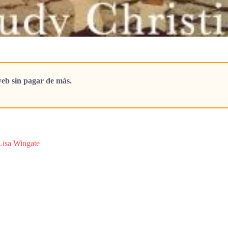
eb sin pagar de más.
Lisa Wingate