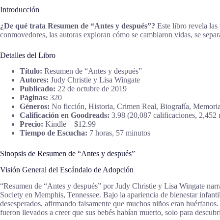
Introducción
¿De qué trata Resumen de “Antes y después”?
Este libro revela las
conmovedores, las autoras exploran cómo se cambiaron vidas, se separ
Detalles del Libro
Título:
Resumen de “Antes y después”
Autores:
Judy Christie y Lisa Wingate
Publicado:
22 de octubre de 2019
Páginas:
320
Géneros:
No ficción, Historia, Crimen Real, Biografía, Memori
Calificación en Goodreads:
3.98 (20,087 calificaciones, 2,452 
Precio:
Kindle – $12.99
Tiempo de Escucha:
7 horas, 57 minutos
Sinopsis de Resumen de “Antes y después”
Visión General del Escándalo de Adopción
“Resumen de “Antes y después” por Judy Christie y Lisa Wingate narra
Society en Memphis, Tennessee. Bajo la apariencia de bienestar infant
desesperados, afirmando falsamente que muchos niños eran huérfanos. 
fueron llevados a creer que sus bebés habían muerto, solo para descubr