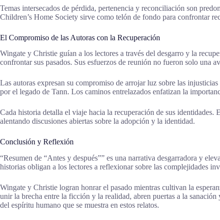
Temas intersecados de pérdida, pertenencia y reconciliación son predomi
Children’s Home Society sirve como telón de fondo para confrontar recu
El Compromiso de las Autoras con la Recuperación
Wingate y Christie guían a los lectores a través del desgarro y la recup
confrontar sus pasados. Sus esfuerzos de reunión no fueron solo una av
Las autoras expresan su compromiso de arrojar luz sobre las injusticias 
por el legado de Tann. Los caminos entrelazados enfatizan la importanc
Cada historia detalla el viaje hacia la recuperación de sus identidades. 
alentando discusiones abiertas sobre la adopción y la identidad.
Conclusión y Reflexión
“Resumen de “Antes y después”” es una narrativa desgarradora y elevada
historias obligan a los lectores a reflexionar sobre las complejidades in
Wingate y Christie logran honrar el pasado mientras cultivan la esperanz
unir la brecha entre la ficción y la realidad, abren puertas a la sanaci
del espíritu humano que se muestra en estos relatos.