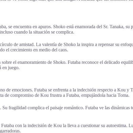
aba, se encuentra en apuros. Shoko está enamorada del Sr. Tanaka, su 
incluso cuando la situación se complica.
rculo de amistad. La valentía de Shoko la inspira a repensar su enfoqu
ndo el crecimiento en medio del caos.
sobre el enamoramiento de Shoko. Futaba reconoce el delicado equilibrio
á en juego.
o de emociones. Futaba se enfrenta a la indecisión respecto a Kou y T
lta de compromiso de Kou frustra a Futaba, empujándola hacia Toma.
u. Su fragilidad complica el paisaje romántico. Futaba ve las dinámicas
de Futaba con la indecisión de Kou la lleva a cuestionar su autoestima. 
garradoras.