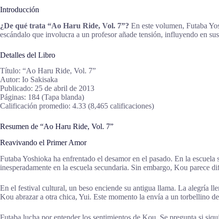
Introducción
¿De qué trata “Ao Haru Ride, Vol. 7”?
En este volumen, Futaba Yosh
escándalo que involucra a un profesor añade tensión, influyendo en sus
Detalles del Libro
Título: “Ao Haru Ride, Vol. 7”
Autor: Io Sakisaka
Publicado: 25 de abril de 2013
Páginas: 184 (Tapa blanda)
Calificación promedio: 4.33 (8,465 calificaciones)
Resumen de “Ao Haru Ride, Vol. 7”
Reavivando el Primer Amor
Futaba Yoshioka ha enfrentado el desamor en el pasado. En la escuela 
inesperadamente en la escuela secundaria. Sin embargo, Kou parece dif
En el festival cultural, un beso enciende su antigua llama. La alegría l
Kou abrazar a otra chica, Yui. Este momento la envía a un torbellino de 
Futaba lucha por entender los sentimientos de Kou. Se pregunta si si