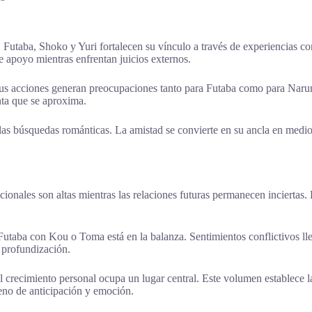
os. Futaba, Shoko y Yuri fortalecen su vínculo a través de experiencias
e apoyo mientras enfrentan juicios externos.
s acciones generan preocupaciones tanto para Futaba como para Narumi
nta que se aproxima.
s búsquedas románticas. La amistad se convierte en su ancla en medio d
ionales son altas mientras las relaciones futuras permanecen inciertas. 
 Futaba con Kou o Toma está en la balanza. Sentimientos conflictivos l
 profundización.
l crecimiento personal ocupa un lugar central. Este volumen establece la
eno de anticipación y emoción.