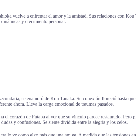
ioka vuelve a enfrentar el amor y la amistad. Sus relaciones con Kou
 dinámicas y crecimiento personal.
secundaria, se enamoró de Kou Tanaka. Su conexión floreció hasta que e
erente ahora. Lleva la carga emocional de traumas pasados.
lena el corazón de Futaba al ver que su vínculo parece restaurado. Pero 
dudas y confusiones. Se siente dividida entre la alegría y los celos.
quiera lo ve como algo más que una amiga. A medida que las tensiones 