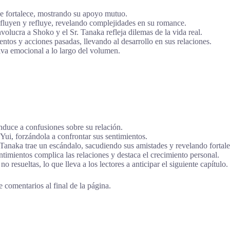
se fortalece, mostrando su apoyo mutuo.
fluyen y refluye, revelando complejidades en su romance.
olucra a Shoko y el Sr. Tanaka refleja dilemas de la vida real.
ntos y acciones pasadas, llevando al desarrollo en sus relaciones.
iva emocional a lo largo del volumen.
duce a confusiones sobre su relación.
ui, forzándola a confrontar sus sentimientos.
anaka trae un escándalo, sacudiendo sus amistades y revelando fortalez
timientos complica las relaciones y destaca el crecimiento personal.
 resueltas, lo que lleva a los lectores a anticipar el siguiente capítulo.
 comentarios al final de la página.