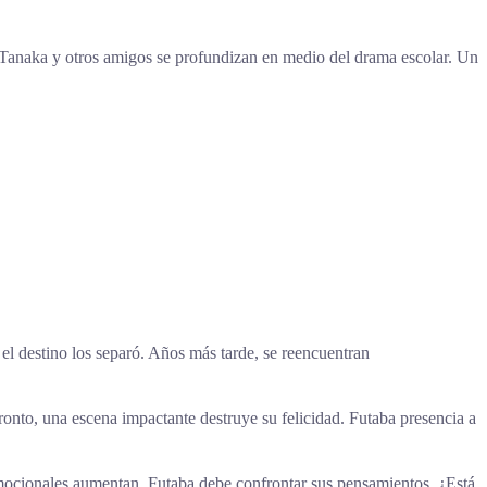
 Tanaka y otros amigos se profundizan en medio del drama escolar. Un
l destino los separó. Años más tarde, se reencuentran
pronto, una escena impactante destruye su felicidad. Futaba presencia a
emocionales aumentan, Futaba debe confrontar sus pensamientos. ¿Está