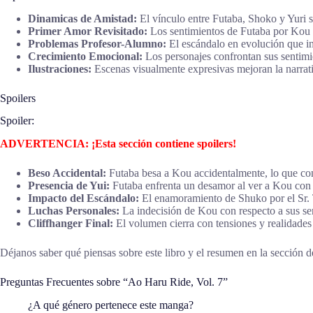
Dinamicas de Amistad:
El vínculo entre Futaba, Shoko y Yuri 
Primer Amor Revisitado:
Los sentimientos de Futaba por Kou 
Problemas Profesor-Alumno:
El escándalo en evolución que inv
Crecimiento Emocional:
Los personajes confrontan sus sentimie
Ilustraciones:
Escenas visualmente expresivas mejoran la narrat
Spoilers
Spoiler:
ADVERTENCIA: ¡Esta sección contiene spoilers!
Beso Accidental:
Futaba besa a Kou accidentalmente, lo que con
Presencia de Yui:
Futaba enfrenta un desamor al ver a Kou con Y
Impacto del Escándalo:
El enamoramiento de Shuko por el Sr. T
Luchas Personales:
La indecisión de Kou con respecto a sus sen
Cliffhanger Final:
El volumen cierra con tensiones y realidades no
Déjanos saber qué piensas sobre este libro y el resumen en la sección de
Preguntas Frecuentes sobre “Ao Haru Ride, Vol. 7”
¿A qué género pertenece este manga?