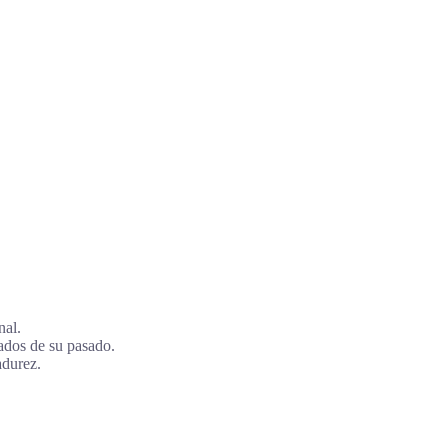
nal.
vados de su pasado.
adurez.