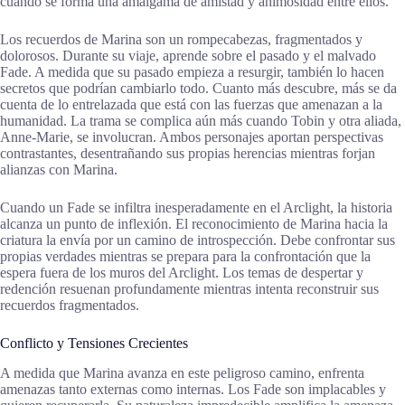
cuando se forma una amalgama de amistad y animosidad entre ellos.
Los recuerdos de Marina son un rompecabezas, fragmentados y
dolorosos. Durante su viaje, aprende sobre el pasado y el malvado
Fade. A medida que su pasado empieza a resurgir, también lo hacen
secretos que podrían cambiarlo todo. Cuanto más descubre, más se da
cuenta de lo entrelazada que está con las fuerzas que amenazan a la
humanidad. La trama se complica aún más cuando Tobin y otra aliada,
Anne-Marie, se involucran. Ambos personajes aportan perspectivas
contrastantes, desentrañando sus propias herencias mientras forjan
alianzas con Marina.
Cuando un Fade se infiltra inesperadamente en el Arclight, la historia
alcanza un punto de inflexión. El reconocimiento de Marina hacia la
criatura la envía por un camino de introspección. Debe confrontar sus
propias verdades mientras se prepara para la confrontación que la
espera fuera de los muros del Arclight. Los temas de despertar y
redención resuenan profundamente mientras intenta reconstruir sus
recuerdos fragmentados.
Conflicto y Tensiones Crecientes
A medida que Marina avanza en este peligroso camino, enfrenta
amenazas tanto externas como internas. Los Fade son implacables y