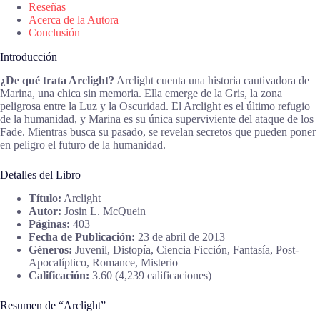
Reseñas
Acerca de la Autora
Conclusión
Introducción
¿De qué trata Arclight?
Arclight cuenta una historia cautivadora de
Marina, una chica sin memoria. Ella emerge de la Gris, la zona
peligrosa entre la Luz y la Oscuridad. El Arclight es el último refugio
de la humanidad, y Marina es su única superviviente del ataque de los
Fade. Mientras busca su pasado, se revelan secretos que pueden poner
en peligro el futuro de la humanidad.
Detalles del Libro
Título:
Arclight
Autor:
Josin L. McQuein
Páginas:
403
Fecha de Publicación:
23 de abril de 2013
Géneros:
Juvenil, Distopía, Ciencia Ficción, Fantasía, Post-
Apocalíptico, Romance, Misterio
Calificación:
3.60 (4,239 calificaciones)
Resumen de “Arclight”