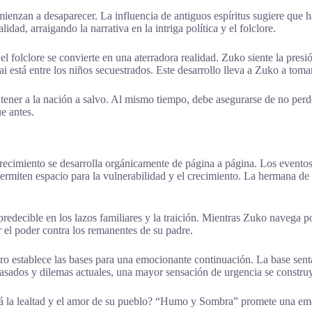
ienzan a desaparecer. La influencia de antiguos espíritus sugiere que h
idad, arraigando la narrativa en la intriga política y el folclore.
el folclore se convierte en una aterradora realidad. Zuko siente la pres
 está entre los niños secuestrados. Este desarrollo lleva a Zuko a tomar
tener a la nación a salvo. Al mismo tiempo, debe asegurarse de no perder
e antes.
cimiento se desarrolla orgánicamente de página a página. Los eventos
ermiten espacio para la vulnerabilidad y el crecimiento. La hermana de 
redecible en los lazos familiares y la traición. Mientras Zuko navega p
el poder contra los remanentes de su padre.
o establece las bases para una emocionante continuación. La base sen
sados y dilemas actuales, una mayor sensación de urgencia se constru
 la lealtad y el amor de su pueblo? “Humo y Sombra” promete una emocio