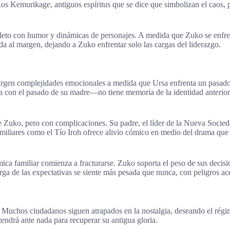
 Los Kemurikage, antiguos espíritus que se dice que simbolizan el caos,
ompleto con humor y dinámicas de personajes. A medida que Zuko se enfre
da al margen, dejando a Zuko enfrentar solo las cargas del liderazgo.
urgen complejidades emocionales a medida que Ursa enfrenta un pasado l
ia con el pasado de su madre—no tiene memoria de la identidad anterior
 Zuko, pero con complicaciones. Su padre, el líder de la Nueva Sociedad
familiares como el Tío Iroh ofrece alivio cómico en medio del drama qu
mica familiar comienza a fracturarse. Zuko soporta el peso de sus deci
carga de las expectativas se siente más pesada que nunca, con peligros 
. Muchos ciudadanos siguen atrapados en la nostalgia, deseando el ré
endrá ante nada para recuperar su antigua gloria.