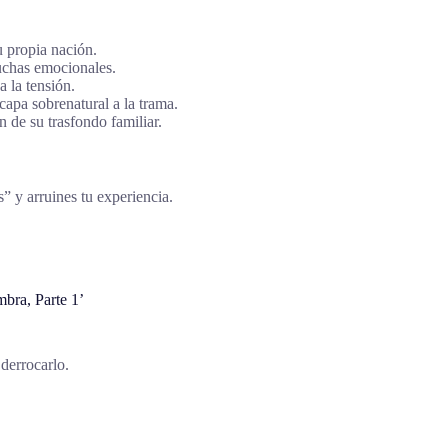
 propia nación.
uchas emocionales.
 la tensión.
apa sobrenatural a la trama.
 de su trasfondo familiar.
s” y arruines tu experiencia.
bra, Parte 1’
derrocarlo.