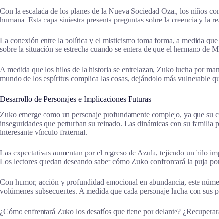
Con la escalada de los planes de la Nueva Sociedad Ozai, los niños com
humana. Esta capa siniestra presenta preguntas sobre la creencia y la real
La conexión entre la política y el misticismo toma forma, a medida que 
sobre la situación se estrecha cuando se entera de que el hermano de Mai
A medida que los hilos de la historia se entrelazan, Zuko lucha por man
mundo de los espíritus complica las cosas, dejándolo más vulnerable qu
Desarrollo de Personajes e Implicaciones Futuras
Zuko emerge como un personaje profundamente complejo, ya que su cre
inseguridades que perturban su reinado. Las dinámicas con su familia p
interesante vínculo fraternal.
Las expectativas aumentan por el regreso de Azula, tejiendo un hilo imp
Los lectores quedan deseando saber cómo Zuko confrontará la puja por 
Con humor, acción y profundidad emocional en abundancia, este númer
volúmenes subsecuentes. A medida que cada personaje lucha con sus pa
¿Cómo enfrentará Zuko los desafíos que tiene por delante? ¿Recuperará