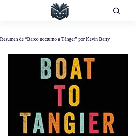
Saltar
al
contenido
Resumen de “Barco nocturno a Tánger” por Kevin Barry