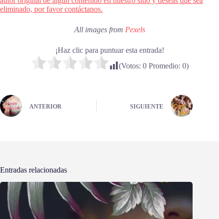
autor original de algún contenido en nuestro sitio y deseas que sea
eliminado, por favor contáctanos.
All images from
Pexels
¡Haz clic para puntuar esta entrada!
(Votos:
0
Promedio:
0
)
ANTERIOR
SIGUIENTE
Entradas relacionadas