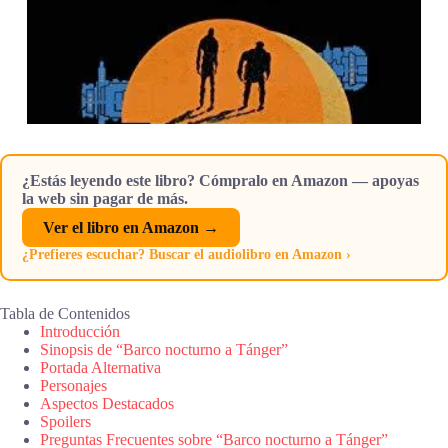
¿Estás leyendo este libro? Cómpralo en Amazon — apoyas
la web sin pagar de más.
Ver el libro en Amazon →
¿Prefieres escuchar? Buscar el audiolibro en Amazon ›
Tabla de Contenidos
Introducción
Sinopsis de “Barco nocturno a Tánger”
Portada Alternativa
Personajes
Aspectos Destacados
Spoilers
Preguntas Frecuentes sobre “Barco nocturno a Tánger”