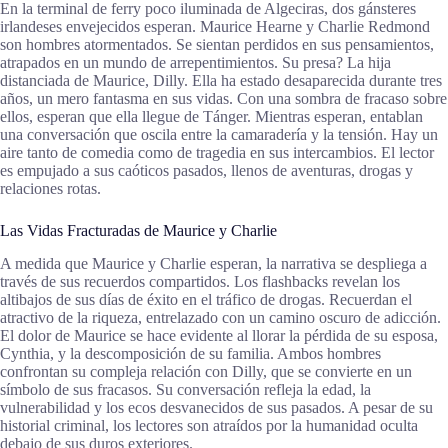
En la terminal de ferry poco iluminada de Algeciras, dos gánsteres
irlandeses envejecidos esperan. Maurice Hearne y Charlie Redmond
son hombres atormentados. Se sientan perdidos en sus pensamientos,
atrapados en un mundo de arrepentimientos. Su presa? La hija
distanciada de Maurice, Dilly. Ella ha estado desaparecida durante tres
años, un mero fantasma en sus vidas. Con una sombra de fracaso sobre
ellos, esperan que ella llegue de Tánger. Mientras esperan, entablan
una conversación que oscila entre la camaradería y la tensión. Hay un
aire tanto de comedia como de tragedia en sus intercambios. El lector
es empujado a sus caóticos pasados, llenos de aventuras, drogas y
relaciones rotas.
Las Vidas Fracturadas de Maurice y Charlie
A medida que Maurice y Charlie esperan, la narrativa se despliega a
través de sus recuerdos compartidos. Los flashbacks revelan los
altibajos de sus días de éxito en el tráfico de drogas. Recuerdan el
atractivo de la riqueza, entrelazado con un camino oscuro de adicción.
El dolor de Maurice se hace evidente al llorar la pérdida de su esposa,
Cynthia, y la descomposición de su familia. Ambos hombres
confrontan su compleja relación con Dilly, que se convierte en un
símbolo de sus fracasos. Su conversación refleja la edad, la
vulnerabilidad y los ecos desvanecidos de sus pasados. A pesar de su
historial criminal, los lectores son atraídos por la humanidad oculta
debajo de sus duros exteriores.