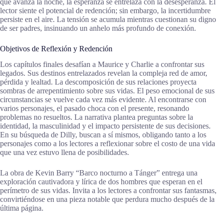
que avanza la noche, la esperanza se entrelaza con la desesperanza. El
lector siente el potencial de redención; sin embargo, la incertidumbre
persiste en el aire. La tensión se acumula mientras cuestionan su digno
de ser padres, insinuando un anhelo más profundo de conexión.
Objetivos de Reflexión y Redención
Los capítulos finales desafían a Maurice y Charlie a confrontar sus
legados. Sus destinos entrelazados revelan la compleja red de amor,
pérdida y lealtad. La descomposición de sus relaciones proyecta
sombras de arrepentimiento sobre sus vidas. El peso emocional de sus
circunstancias se vuelve cada vez más evidente. Al encontrarse con
varios personajes, el pasado choca con el presente, resonando
problemas no resueltos. La narrativa plantea preguntas sobre la
identidad, la masculinidad y el impacto persistente de sus decisiones.
En su búsqueda de Dilly, buscan a sí mismos, obligando tanto a los
personajes como a los lectores a reflexionar sobre el costo de una vida
que una vez estuvo llena de posibilidades.
La obra de Kevin Barry “Barco nocturno a Tánger” entrega una
exploración cautivadora y lírica de dos hombres que esperan en el
perímetro de sus vidas. Invita a los lectores a confrontar sus fantasmas,
convirtiéndose en una pieza notable que perdura mucho después de la
última página.