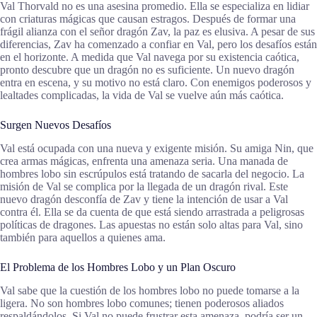
Val Thorvald no es una asesina promedio. Ella se especializa en lidiar
con criaturas mágicas que causan estragos. Después de formar una
frágil alianza con el señor dragón Zav, la paz es elusiva. A pesar de sus
diferencias, Zav ha comenzado a confiar en Val, pero los desafíos están
en el horizonte. A medida que Val navega por su existencia caótica,
pronto descubre que un dragón no es suficiente. Un nuevo dragón
entra en escena, y su motivo no está claro. Con enemigos poderosos y
lealtades complicadas, la vida de Val se vuelve aún más caótica.
Surgen Nuevos Desafíos
Val está ocupada con una nueva y exigente misión. Su amiga Nin, que
crea armas mágicas, enfrenta una amenaza seria. Una manada de
hombres lobo sin escrúpulos está tratando de sacarla del negocio. La
misión de Val se complica por la llegada de un dragón rival. Este
nuevo dragón desconfía de Zav y tiene la intención de usar a Val
contra él. Ella se da cuenta de que está siendo arrastrada a peligrosas
políticas de dragones. Las apuestas no están solo altas para Val, sino
también para aquellos a quienes ama.
El Problema de los Hombres Lobo y un Plan Oscuro
Val sabe que la cuestión de los hombres lobo no puede tomarse a la
ligera. No son hombres lobo comunes; tienen poderosos aliados
respaldándolos. Si Val no puede frustrar esta amenaza, podría ser un