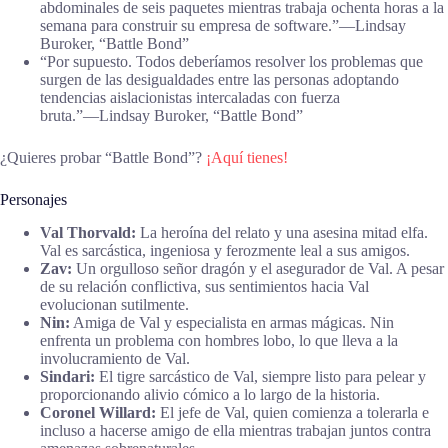
abdominales de seis paquetes mientras trabaja ochenta horas a la
semana para construir su empresa de software.”―Lindsay
Buroker, “Battle Bond”
“Por supuesto. Todos deberíamos resolver los problemas que
surgen de las desigualdades entre las personas adoptando
tendencias aislacionistas intercaladas con fuerza
bruta.”―Lindsay Buroker, “Battle Bond”
¿Quieres probar “Battle Bond”?
¡Aquí tienes!
Personajes
Val Thorvald:
La heroína del relato y una asesina mitad elfa.
Val es sarcástica, ingeniosa y ferozmente leal a sus amigos.
Zav:
Un orgulloso señor dragón y el asegurador de Val. A pesar
de su relación conflictiva, sus sentimientos hacia Val
evolucionan sutilmente.
Nin:
Amiga de Val y especialista en armas mágicas. Nin
enfrenta un problema con hombres lobo, lo que lleva a la
involucramiento de Val.
Sindari:
El tigre sarcástico de Val, siempre listo para pelear y
proporcionando alivio cómico a lo largo de la historia.
Coronel Willard:
El jefe de Val, quien comienza a tolerarla e
incluso a hacerse amigo de ella mientras trabajan juntos contra