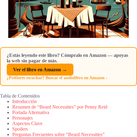
¿Estás leyendo este libro? Cómpralo en Amazon — apoyas
la web sin pagar de más.
Ver el libro en Amazon →
¿Prefieres escuchar? Buscar el audiolibro en Amazon ›
Tabla de Contenidos
Introducción
Resumen de “Beard Necessities” por Penny Reid
Portada Alternativa
Personajes
Aspectos Clave
Spoilers
Preguntas Frecuentes sobre “Beard Necessities”