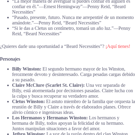
“La mejor manera de averiguar si puedes confiar en alguien es
confiar en él.”​—​Ernest Hemingway”―Penny Reid, “Beard
Necessities”
“Pasado, presente, futuro. Nunca me arrepentiré de un momento
amándote.”―Penny Reid, “Beard Necessities”
“Si le das a Cletus un centímetro, tomará un año luz.”―Penny
Reid, “Beard Necessities”
¿Quieres darle una oportunidad a “Beard Necessities”?
¡Aquí tienes!
Personajes
Billy Winston:
El segundo hermano mayor de los Winston,
ferozmente devoto y desinteresado. Carga pesadas cargas debido
a su pasado.
Claire McClure (Scarlet St. Claire):
Una vez separada de
Billy, está atormentada por decisiones pasadas. Claire lucha con
la culpa y busca recuperar su verdadero amor.
Cletus Winston:
El astuto miembro de la familia que orquesta la
reunión de Billy y Claire a través de elaborados planes. Ofrece
alivio cómico e ingeniosas ideas.
Los Hermanos y Hermanas Winston:
Los hermanos y
hermana de Billy, todos apoyan la felicidad de su hermano.
Juntos manipulan situaciones a favor del amor.
Jethro Winston:
La voz de la razón dentro del clan Winston,