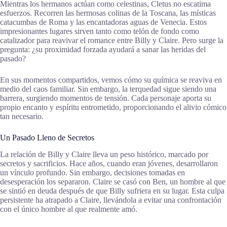
Mientras los hermanos actúan como celestinas, Cletus no escatima
esfuerzos. Recorren las hermosas colinas de la Toscana, las místicas
catacumbas de Roma y las encantadoras aguas de Venecia. Estos
impresionantes lugares sirven tanto como telón de fondo como
catalizador para reavivar el romance entre Billy y Claire. Pero surge la
pregunta: ¿su proximidad forzada ayudará a sanar las heridas del
pasado?
En sus momentos compartidos, vemos cómo su química se reaviva en
medio del caos familiar. Sin embargo, la terquedad sigue siendo una
barrera, surgiendo momentos de tensión. Cada personaje aporta su
propio encanto y espíritu entrometido, proporcionando el alivio cómico
tan necesario.
Un Pasado Lleno de Secretos
La relación de Billy y Claire lleva un peso histórico, marcado por
secretos y sacrificios. Hace años, cuando eran jóvenes, desarrollaron
un vínculo profundo. Sin embargo, decisiones tomadas en
desesperación los separaron. Claire se casó con Ben, un hombre al que
se sintió en deuda después de que Billy sufriera en su lugar. Esta culpa
persistente ha atrapado a Claire, llevándola a evitar una confrontación
con el único hombre al que realmente amó.