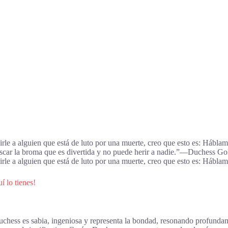
decirle a alguien que está de luto por una muerte, creo que esto es: H
buscar la broma que es divertida y no puede herir a nadie.”―Duchess G
ecirle a alguien que está de luto por una muerte, creo que esto es: H
í lo tienes!
 Duchess es sabia, ingeniosa y representa la bondad, resonando profunda