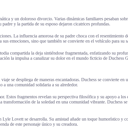
mática y un doloroso divorcio. Varias dinámicas familiares pesaban sob
u padre y la partida de su esposo dejaron cicatrices profundas.
laciones. La influencia amorosa de su padre choca con el resentimiento d
ja sus emociones, sino que también se convierte en el vehículo para su 
todia compartida la deja sintiéndose fragmentada, enfatizando su profun
ación la impulsa a canalizar su dolor en el mundo ficticio de Duchess G
 viaje se despliega de maneras encantadoras. Duchess se convierte en un
do a una comunidad solidaria a su alrededor.
r. Estos fragmentos revelan su perspectiva filosófica y su apoyo a lo
 de la transformación de la soledad en una comunidad vibrante. Duchess s
n Lyle Lovett se desarrolla. Su amistad añade un toque humorístico y 
enda de este personaje único y su creadora.