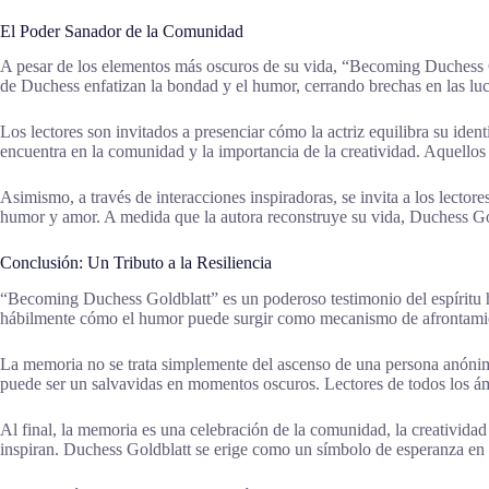
El Poder Sanador de la Comunidad
A pesar de los elementos más oscuros de su vida, “Becoming Duchess Gold
de Duchess enfatizan la bondad y el humor, cerrando brechas en las lucha
Los lectores son invitados a presenciar cómo la actriz equilibra su iden
encuentra en la comunidad y la importancia de la creatividad. Aquellos
Asimismo, a través de interacciones inspiradoras, se invita a los lecto
humor y amor. A medida que la autora reconstruye su vida, Duchess Gol
Conclusión: Un Tributo a la Resiliencia
“Becoming Duchess Goldblatt” es un poderoso testimonio del espíritu hu
hábilmente cómo el humor puede surgir como mecanismo de afrontamie
La memoria no se trata simplemente del ascenso de una persona anónima, 
puede ser un salvavidas en momentos oscuros. Lectores de todos los ámb
Al final, la memoria es una celebración de la comunidad, la creatividad
inspiran. Duchess Goldblatt se erige como un símbolo de esperanza en 