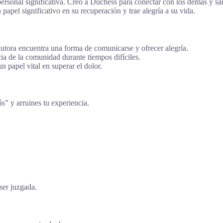
ersonal significativa. Creó a Duchess para conectar con los demás y san
papel significativo en su recuperación y trae alegría a su vida.
autora encuentra una forma de comunicarse y ofrecer alegría.
ncia de la comunidad durante tiempos difíciles.
n papel vital en superar el dolor.
ás” y arruines tu experiencia.
ser juzgada.