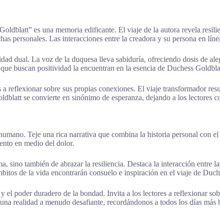
blatt” es una memoria edificante. El viaje de la autora revela resilien
s personales. Las interacciones entre la creadora y su persona en línea 
tidad dual. La voz de la duquesa lleva sabiduría, ofreciendo dosis de ale
 que buscan positividad la encuentran en la esencia de Duchess Goldbla
res a reflexionar sobre sus propias conexiones. El viaje transformador r
dblatt se convierte en sinónimo de esperanza, dejando a los lectores c
mano. Teje una rica narrativa que combina la historia personal con el 
nto en medio del dolor.
sino también de abrazar la resiliencia. Destaca la interacción entre la
itos de la vida encontrarán consuelo e inspiración en el viaje de Duch
 y el poder duradero de la bondad. Invita a los lectores a reflexionar 
una realidad a menudo desafiante, recordándonos a todos los días más b