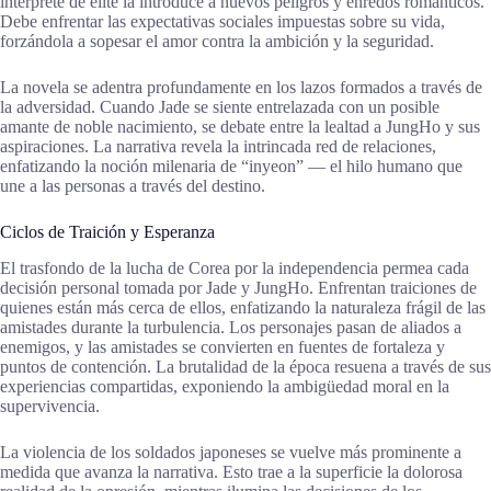
intérprete de élite la introduce a nuevos peligros y enredos románticos.
Debe enfrentar las expectativas sociales impuestas sobre su vida,
forzándola a sopesar el amor contra la ambición y la seguridad.
La novela se adentra profundamente en los lazos formados a través de
la adversidad. Cuando Jade se siente entrelazada con un posible
amante de noble nacimiento, se debate entre la lealtad a JungHo y sus
aspiraciones. La narrativa revela la intrincada red de relaciones,
enfatizando la noción milenaria de “inyeon” — el hilo humano que
une a las personas a través del destino.
Ciclos de Traición y Esperanza
El trasfondo de la lucha de Corea por la independencia permea cada
decisión personal tomada por Jade y JungHo. Enfrentan traiciones de
quienes están más cerca de ellos, enfatizando la naturaleza frágil de las
amistades durante la turbulencia. Los personajes pasan de aliados a
enemigos, y las amistades se convierten en fuentes de fortaleza y
puntos de contención. La brutalidad de la época resuena a través de sus
experiencias compartidas, exponiendo la ambigüedad moral en la
supervivencia.
La violencia de los soldados japoneses se vuelve más prominente a
medida que avanza la narrativa. Esto trae a la superficie la dolorosa