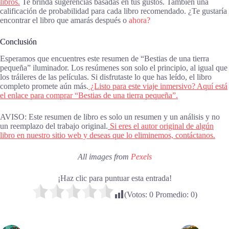
libros.
Te brinda sugerencias basadas en tus gustos. También una
calificación de probabilidad para cada libro recomendado. ¿Te gustaría
encontrar el libro que amarás después o
ahora?
Conclusión
Esperamos que encuentres este resumen de “Bestias de una tierra
pequeña” iluminador. Los resúmenes son solo el principio, al igual que
los tráileres de las películas. Si disfrutaste lo que has leído, el libro
completo promete aún más.
¿Listo para este viaje inmersivo? Aquí está
el enlace para comprar “Bestias de una tierra pequeña”.
AVISO: Este resumen de libro es solo un resumen y un análisis y no
un reemplazo del trabajo original.
Si eres el autor original de algún
libro en nuestro sitio web y deseas que lo eliminemos, contáctanos.
All images from
Pexels
¡Haz clic para puntuar esta entrada!
(Votos:
0
Promedio:
0
)