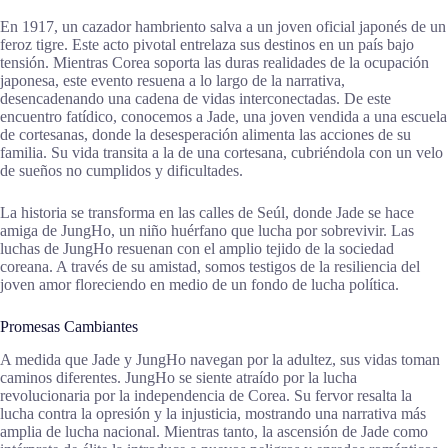
En 1917, un cazador hambriento salva a un joven oficial japonés de un
feroz tigre. Este acto pivotal entrelaza sus destinos en un país bajo
tensión. Mientras Corea soporta las duras realidades de la ocupación
japonesa, este evento resuena a lo largo de la narrativa,
desencadenando una cadena de vidas interconectadas. De este
encuentro fatídico, conocemos a Jade, una joven vendida a una escuela
de cortesanas, donde la desesperación alimenta las acciones de su
familia. Su vida transita a la de una cortesana, cubriéndola con un velo
de sueños no cumplidos y dificultades.
La historia se transforma en las calles de Seúl, donde Jade se hace
amiga de JungHo, un niño huérfano que lucha por sobrevivir. Las
luchas de JungHo resuenan con el amplio tejido de la sociedad
coreana. A través de su amistad, somos testigos de la resiliencia del
joven amor floreciendo en medio de un fondo de lucha política.
Promesas Cambiantes
A medida que Jade y JungHo navegan por la adultez, sus vidas toman
caminos diferentes. JungHo se siente atraído por la lucha
revolucionaria por la independencia de Corea. Su fervor resalta la
lucha contra la opresión y la injusticia, mostrando una narrativa más
amplia de lucha nacional. Mientras tanto, la ascensión de Jade como