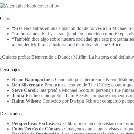
Citas
“Si te encuentras en una situación donde no ves a un Michael Sc
“Lo buscamos. Es Lysistrata (también conocido como El episodio
“También dice algo sobre nuestra sociedad que este programa se
a Dunder Mifflin: La historia oral definitiva de The Office
¿Quieres probar Bienvenido a Dunder Mifflin: La historia oral definit
Personajes
Brian Baumgartner:
Conocido por interpretar a Kevin Malone; 
Ben Silverman:
Productor ejecutivo de The Office; coautor que ap
Steve Carell:
Interpretó a Michael Scott; su personaje fue funda
Jenna Fischer:
Interpretó a Pam Beesly; comparte momentos mem
Rainn Wilson:
Conocido por Dwight Schrute; compartió perspect
Destacados
Perspectivas Exclusivas:
El libro presenta entrevistas con los a
Fotos Detrás de Cámaras:
Imágenes nunca antes vistas enriquec