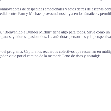
 conmovedoras de despedidas emocionales y fotos detrás de escenas cobra
espedida entre Pam y Michael provocará nostalgia en los fanáticos, perm
, “Bienvenido a Dunder Mifflin” tiene algo para todos. Sirve como un via
r para seguidores apasionados, las anécdotas personales y la perspectiv
 del programa. Captura los recuerdos colectivos que resuenan en múltipl
gedor viaje por el camino de la memoria lleno de risas y nostalgia.