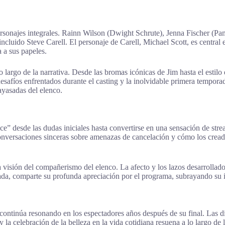
personajes integrales. Rainn Wilson (Dwight Schrute), Jenna Fischer (
incluido Steve Carell. El personaje de Carell, Michael Scott, es central
 a sus papeles.
largo de la narrativa. Desde las bromas icónicas de Jim hasta el estilo
esafíos enfrentados durante el casting y la inolvidable primera tempora
ayasadas del elenco.
” desde las dudas iniciales hasta convertirse en una sensación de strea
 conversaciones sinceras sobre amenazas de cancelación y cómo los crea
sión del compañerismo del elenco. La afecto y los lazos desarrollados 
ada, comparte su profunda apreciación por el programa, subrayando su i
ontinúa resonando en los espectadores años después de su final. Las d
a celebración de la belleza en la vida cotidiana resuena a lo largo de l