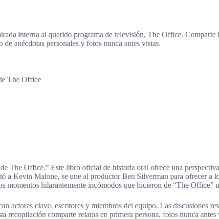
irada interna al querido programa de televisión, The Office. Comparte hi
no de anécdotas personales y fotos nunca antes vistas.
 de The Office
e The Office.” Este libro oficial de historia oral ofrece una perspectiv
etó a Kevin Malone, se une al productor Ben Silverman para ofrecer a lo
 los momentos hilarantemente incómodos que hicieron de “The Office” u
as con actores clave, escritores y miembros del equipo. Las discusiones re
a recopilación comparte relatos en primera persona, fotos nunca antes 