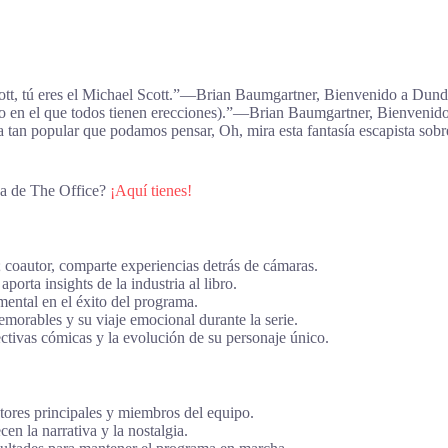
ott, tú eres el Michael Scott.”―Brian Baumgartner, Bienvenido a Dunder 
 en el que todos tienen erecciones).”―Brian Baumgartner, Bienvenido a
a tan popular que podamos pensar, Oh, mira esta fantasía escapista so
iva de The Office?
¡Aquí tienes!
coautor, comparte experiencias detrás de cámaras.
orta insights de la industria al libro.
mental en el éxito del programa.
orables y su viaje emocional durante la serie.
ivas cómicas y la evolución de su personaje único.
ctores principales y miembros del equipo.
en la narrativa y la nostalgia.