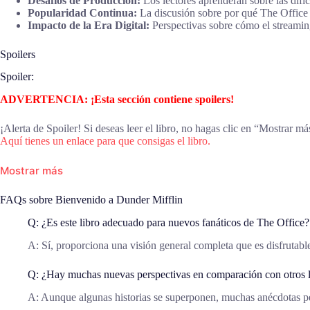
Desafíos de Producción:
Los lectores aprenderán sobre las difi
Popularidad Continua:
La discusión sobre por qué The Office 
Impacto de la Era Digital:
Perspectivas sobre cómo el streaming
Spoilers
Spoiler:
ADVERTENCIA: ¡Esta sección contiene spoilers!
¡Alerta de Spoiler! Si deseas leer el libro, no hagas clic en “Mostrar má
Aquí tienes un enlace para que consigas el libro.
Mostrar más
FAQs sobre Bienvenido a Dunder Mifflin
Q: ¿Es este libro adecuado para nuevos fanáticos de The Office?
A: Sí, proporciona una visión general completa que es disfrutabl
Q: ¿Hay muchas nuevas perspectivas en comparación con otros l
A: Aunque algunas historias se superponen, muchas anécdotas per