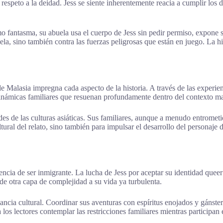
 respeto a la deidad. Jess se siente inherentemente reacia a cumplir los
fantasma, su abuela usa el cuerpo de Jess sin pedir permiso, expone sus
, sino también contra las fuerzas peligrosas que están en juego. La histo
 de Malasia impregna cada aspecto de la historia. A través de las experi
y dinámicas familiares que resuenan profundamente dentro del contexto m
ades de las culturas asiáticas. Sus familiares, aunque a menudo entromet
ultural del relato, sino también para impulsar el desarrollo del personaj
riencia de ser inmigrante. La lucha de Jess por aceptar su identidad que
de otra capa de complejidad a su vida ya turbulenta.
nancia cultural. Coordinar sus aventuras con espíritus enojados y gánste
os lectores contemplar las restricciones familiares mientras participan