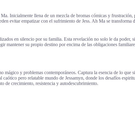
h Ma. Inicialmente llena de un mezcla de bromas cómicas y frustración,
 pueden evitar empatizar con el sufrimiento de Jess. Ah Ma se transform
lizados en silencio por su familia. Esta revelación no solo le da poder, s
egir mantener su propio destino por encima de las obligaciones familia
o mágico y problemas contemporáneos. Captura la esencia de lo que sig
 al caótico pero relatable mundo de Jessamyn, donde los desafíos espiri
ato de crecimiento, resistencia y autodescubrimiento.