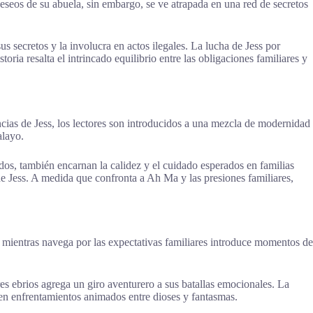
 deseos de su abuela, sin embargo, se ve atrapada en una red de secretos
 secretos y la involucra en actos ilegales. La lucha de Jess por
ria resalta el intrincado equilibrio entre las obligaciones familiares y
encias de Jess, los lectores son introducidos a una mezcla de modernidad
alayo.
idos, también encarnan la calidez y el cuidado esperados en familias
e de Jess. A medida que confronta a Ah Ma y las presiones familiares,
er mientras navega por las expectativas familiares introduce momentos de
res ebrios agrega un giro aventurero a sus batallas emocionales. La
 en enfrentamientos animados entre dioses y fantasmas.