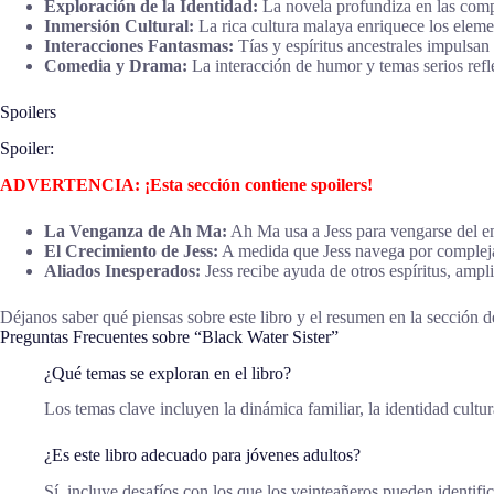
Exploración de la Identidad:
La novela profundiza en las compl
Inmersión Cultural:
La rica cultura malaya enriquece los elemen
Interacciones Fantasmas:
Tías y espíritus ancestrales impulsan 
Comedia y Drama:
La interacción de humor y temas serios reflej
Spoilers
Spoiler:
ADVERTENCIA: ¡Esta sección contiene spoilers!
La Venganza de Ah Ma:
Ah Ma usa a Jess para vengarse del em
El Crecimiento de Jess:
A medida que Jess navega por complejas
Aliados Inesperados:
Jess recibe ayuda de otros espíritus, amp
Déjanos saber qué piensas sobre este libro y el resumen en la sección de
Preguntas Frecuentes sobre “Black Water Sister”
¿Qué temas se exploran en el libro?
Los temas clave incluyen la dinámica familiar, la identidad cultura
¿Es este libro adecuado para jóvenes adultos?
Sí, incluye desafíos con los que los veinteañeros pueden identific