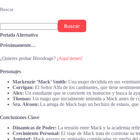
Buscar
Buscar
Portada Alternativa
Próximamente…
¿Quieres probar Bloodrage?
¡Aquí tienes!
Personajes
Mackenzie ‘Mack’ Smith:
Una mujer decidida en sus veintitant
Corrigan:
El Señor Alfa de los cambiantes, que tiene sentimient
Alex:
Un estudiante que se convierte en instructor y busca la a
Thomas:
Un mago que inicialmente intimida a Mack antes de con
Sra. Alcoon:
La amiga de Mack bajo un hechizo de estasis, que 
Conclusiones Clave
Dinamicas de Poder:
La tensión entre Mack y la academia refle
Crecimiento Personal:
El viaje de Mack trata de controlar su 
Amistad:
Mack navega en amistades complicadas en medio del 