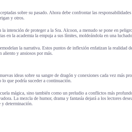
aceptadas sobre su pasado. Ahora debe confrontar las responsabilidade
rigan y otros.
a intención de proteger a la Sra. Alcoon, a menudo se pone en peligro
ncias en la academia la empuja a sus límites, moldeándola en una lucha
emodelan la narrativa. Estos puntos de inflexión enfatizan la realidad d
n aliento y ansiosos por más.
uevas ideas sobre su sangre de dragón y conexiones cada vez más prof
do lo que podría suceder a continuación.
escuela mágica, sino también como un preludio a conflictos más profund
tivadora. La mezcla de humor, drama y fantasía dejará a los lectores d
e y determinación.