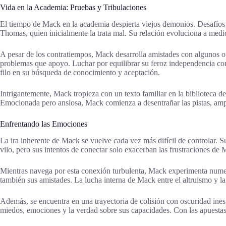
Vida en la Academia: Pruebas y Tribulaciones
El tiempo de Mack en la academia despierta viejos demonios. Desafíos
Thomas, quien inicialmente la trata mal. Su relación evoluciona a med
A pesar de los contratiempos, Mack desarrolla amistades con algunos o
problemas que apoyo. Luchar por equilibrar su feroz independencia con
filo en su búsqueda de conocimiento y aceptación.
Intrigantemente, Mack tropieza con un texto familiar en la biblioteca 
Emocionada pero ansiosa, Mack comienza a desentrañar las pistas, ampli
Enfrentando las Emociones
La ira inherente de Mack se vuelve cada vez más difícil de controlar. 
vilo, pero sus intentos de conectar solo exacerban las frustraciones de
Mientras navega por esta conexión turbulenta, Mack experimenta numero
también sus amistades. La lucha interna de Mack entre el altruismo y l
Además, se encuentra en una trayectoria de colisión con oscuridad ine
miedos, emociones y la verdad sobre sus capacidades. Con las apuestas