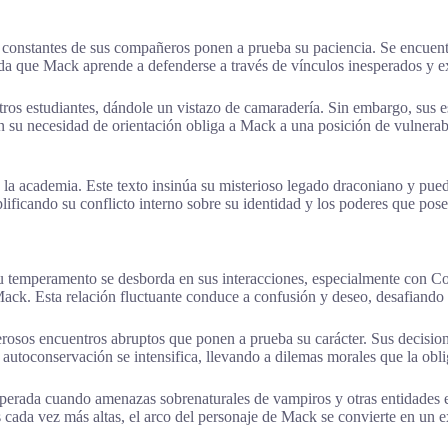
 constantes de sus compañeros ponen a prueba su paciencia. Se encuen
ida que Mack aprende a defenderse a través de vínculos inesperados y e
tros estudiantes, dándole un vistazo de camaradería. Sin embargo, sus 
 su necesidad de orientación obliga a Mack a una posición de vulnerabi
de la academia. Este texto insinúa su misterioso legado draconiano y pu
ficando su conflicto interno sobre su identidad y los poderes que pose
Su temperamento se desborda en sus interacciones, especialmente con Co
 Mack. Esta relación fluctuante conduce a confusión y deseo, desafiando
sos encuentros abruptos que ponen a prueba su carácter. Sus decisione
a autoconservación se intensifica, llevando a dilemas morales que la ob
sperada cuando amenazas sobrenaturales de vampiros y otras entidades e
 cada vez más altas, el arco del personaje de Mack se convierte en un 