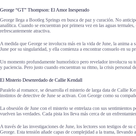
George “GT” Thompson: El Amor Inesperado
George llega a Bootleg Springs en busca de paz y curación. No anticipó
analítica. Cuando se encuentran por primera vez en las aguas termales,
refrescantemente atractiva.
A medida que George se involucra más en la vida de June, la anima a sa
June por su singularidad, y ella comienza a encontrar consuelo en su p
Un momento profundamente humorístico pero revelador involucra su tor
y paciencia. Pero justo cuando encuentran su ritmo, la crisis personal
El Misterio Desenredado de Callie Kendall
Paralelo al romance, se desarrolla el misterio de larga data de Callie 
instintos de detective de June se activan. Con George como su compañe
La obsesión de June con el misterio se entrelaza con sus sentimientos
vuelven las verdades. Cada pista los lleva más cerca de un enfrentamie
A través de las investigaciones de June, los lectores son testigos de su
George. Esta tensión añade capas de complejidad a la trama, llevando a 