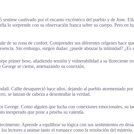
 sentirse cautivado por el encanto excéntrico del pueblo y de June. Ell
 ella lo sorprende con su observación franca sobre su cuerpo. Pero en l
lir de su zona de confort. Comprender sus diferentes orígenes hace que 
resencia. Sin embargo, surgen dudas: ¿puede abrazar la intimidad? ¿Es 
pe primer beso, añadiendo tensión y vulnerabilidad a su floreciente r
 de George se cierne, amenazando su conexión.
Kendall. Callie desapareció hace años, dejando al pueblo atormentado por
ro, se lanzan de cabeza a desentrañar la verdad.
 por George. Como alguien que lucha con conexiones emocionales, su lad
nto inesperado que pone a prueba su valentía.
 crecimiento. Aprende a equilibrar su lógica con sus sentimientos en desa
los lectores a animar tanto el romance como la resolución del misterio.