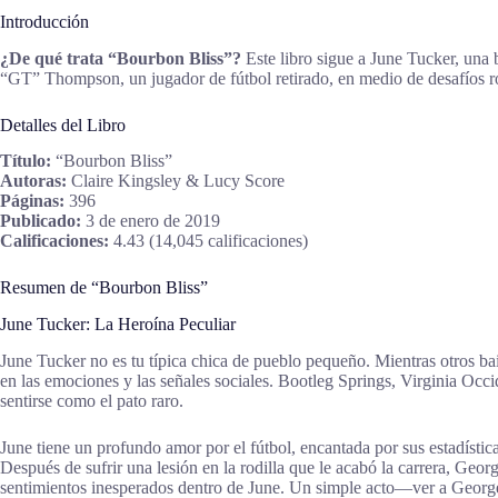
Introducción
¿De qué trata “Bourbon Bliss”?
Este libro sigue a June Tucker, una 
“GT” Thompson, un jugador de fútbol retirado, en medio de desafíos ro
Detalles del Libro
Título:
“Bourbon Bliss”
Autoras:
Claire Kingsley & Lucy Score
Páginas:
396
Publicado:
3 de enero de 2019
Calificaciones:
4.43 (14,045 calificaciones)
Resumen de “Bourbon Bliss”
June Tucker: La Heroína Peculiar
June Tucker no es tu típica chica de pueblo pequeño. Mientras otros bail
en las emociones y las señales sociales. Bootleg Springs, Virginia Occ
sentirse como el pato raro.
June tiene un profundo amor por el fútbol, encantada por sus estadísti
Después de sufrir una lesión en la rodilla que le acabó la carrera, Ge
sentimientos inesperados dentro de June. Un simple acto—ver a George