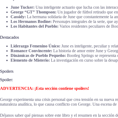
June Tucker:
Una inteligente actuario que lucha con las interac
George “GT” Thompson:
Un jugador de fútbol retirado que enfr
Cassidy:
La hermana solidaria de June que constantemente la anim
Los Hermanos Bodine:
Personajes integrales de la serie, que a
Los Habitantes del Pueblo:
Varios residentes peculiares de Boo
Destacados
Liderazgo Femenino Único:
June es inteligente, peculiar y rel
Romance Convincente:
La historia de amor entre June y Georg
Dinámicas de Pueblo Pequeño:
Bootleg Springs se representa 
Elemento de Misterio:
La investigación en curso sobre la desapa
Spoilers
Spoiler:
ADVERTENCIA: ¡Esta sección contiene spoilers!
George experimenta una crisis personal que crea tensión en su nueva r
naturaleza analítica, lo que causa conflicto con George. Una escena de
Déjanos saber qué piensas sobre este libro y el resumen en la sección de