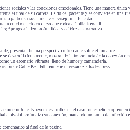
ciones sociales y las conexiones emocionales. Tiene una manera única y
enta el final de su carrera. Es dulce, paciente y se convierte en una fu
a a participar socialmente y perseguir la felicidad.
yudan en el misterio en curso que rodea a Callie Kendall.
tleg Springs añaden profundidad y calidez a la narrativa.
atable, presentando una perspectiva refrescante sobre el romance.
e se desarrolla lentamente, mostrando la importancia de la conexión em
como un escenario vibrante, lleno de humor y camaradería.
rición de Callie Kendall mantiene interesados a los lectores.
elación con June. Nuevos desarrollos en el caso no resuelto sorprenden
 baile pivotal profundiza su conexión, marcando un punto de inflexión e
 comentarios al final de la página.