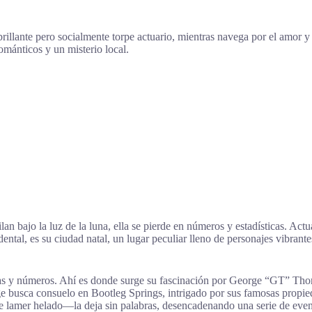
brillante pero socialmente torpe actuario, mientras navega por el amor
mánticos y un misterio local.
an bajo la luz de la luna, ella se pierde en números y estadísticas. Actu
idental, es su ciudad natal, un lugar peculiar lleno de personajes vibr
cas y números. Ahí es donde surge su fascinación por George “GT” Thomp
orge busca consuelo en Bootleg Springs, intrigado por sus famosas prop
 lamer helado—la deja sin palabras, desencadenando una serie de even