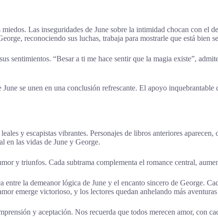
us miedos. Las inseguridades de June sobre la intimidad chocan con el
 George, reconociendo sus luchas, trabaja para mostrarle que está bien se
sentimientos. “Besar a ti me hace sentir que la magia existe”, admite.
e June se unen en una conclusión refrescante. El apoyo inquebrantable 
leales y escapistas vibrantes. Personajes de libros anteriores aparecen,
tal en las vidas de June y George.
, humor y triunfos. Cada subtrama complementa el romance central, aume
a entre la demeanor lógica de June y el encanto sincero de George. Cada
l amor emerge victorioso, y los lectores quedan anhelando más aventuras
omprensión y aceptación. Nos recuerda que todos merecen amor, con cad