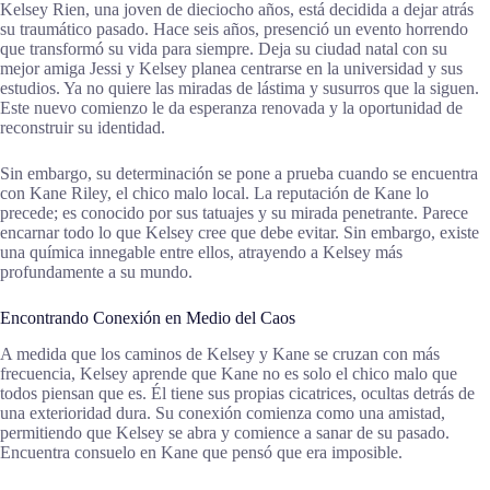
Kelsey Rien, una joven de dieciocho años, está decidida a dejar atrás
su traumático pasado. Hace seis años, presenció un evento horrendo
que transformó su vida para siempre. Deja su ciudad natal con su
mejor amiga Jessi y Kelsey planea centrarse en la universidad y sus
estudios. Ya no quiere las miradas de lástima y susurros que la siguen.
Este nuevo comienzo le da esperanza renovada y la oportunidad de
reconstruir su identidad.
Sin embargo, su determinación se pone a prueba cuando se encuentra
con Kane Riley, el chico malo local. La reputación de Kane lo
precede; es conocido por sus tatuajes y su mirada penetrante. Parece
encarnar todo lo que Kelsey cree que debe evitar. Sin embargo, existe
una química innegable entre ellos, atrayendo a Kelsey más
profundamente a su mundo.
Encontrando Conexión en Medio del Caos
A medida que los caminos de Kelsey y Kane se cruzan con más
frecuencia, Kelsey aprende que Kane no es solo el chico malo que
todos piensan que es. Él tiene sus propias cicatrices, ocultas detrás de
una exterioridad dura. Su conexión comienza como una amistad,
permitiendo que Kelsey se abra y comience a sanar de su pasado.
Encuentra consuelo en Kane que pensó que era imposible.