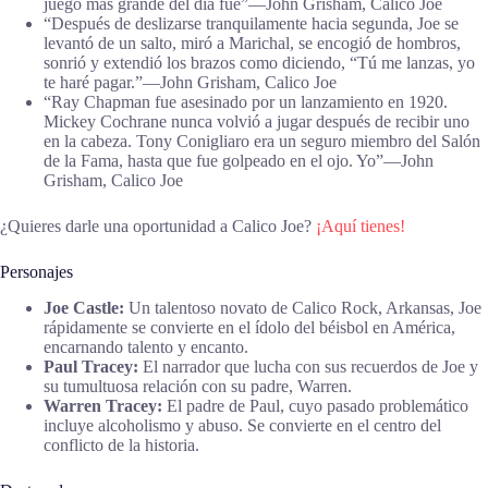
juego más grande del día fue”―John Grisham, Calico Joe
“Después de deslizarse tranquilamente hacia segunda, Joe se
levantó de un salto, miró a Marichal, se encogió de hombros,
sonrió y extendió los brazos como diciendo, “Tú me lanzas, yo
te haré pagar.”―John Grisham, Calico Joe
“Ray Chapman fue asesinado por un lanzamiento en 1920.
Mickey Cochrane nunca volvió a jugar después de recibir uno
en la cabeza. Tony Conigliaro era un seguro miembro del Salón
de la Fama, hasta que fue golpeado en el ojo. Yo”―John
Grisham, Calico Joe
¿Quieres darle una oportunidad a Calico Joe?
¡Aquí tienes!
Personajes
Joe Castle:
Un talentoso novato de Calico Rock, Arkansas, Joe
rápidamente se convierte en el ídolo del béisbol en América,
encarnando talento y encanto.
Paul Tracey:
El narrador que lucha con sus recuerdos de Joe y
su tumultuosa relación con su padre, Warren.
Warren Tracey:
El padre de Paul, cuyo pasado problemático
incluye alcoholismo y abuso. Se convierte en el centro del
conflicto de la historia.