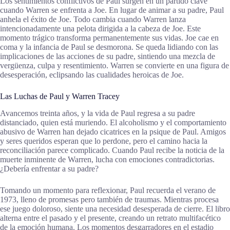
Los sentimientos conflictivos de Paul surgen en un partido clave
cuando Warren se enfrenta a Joe. En lugar de animar a su padre, Paul
anhela el éxito de Joe. Todo cambia cuando Warren lanza
intencionadamente una pelota dirigida a la cabeza de Joe. Este
momento trágico transforma permanentemente sus vidas. Joe cae en
coma y la infancia de Paul se desmorona. Se queda lidiando con las
implicaciones de las acciones de su padre, sintiendo una mezcla de
vergüenza, culpa y resentimiento. Warren se convierte en una figura de
desesperación, eclipsando las cualidades heroicas de Joe.
Las Luchas de Paul y Warren Tracey
Avancemos treinta años, y la vida de Paul regresa a su padre
distanciado, quien está muriendo. El alcoholismo y el comportamiento
abusivo de Warren han dejado cicatrices en la psique de Paul. Amigos
y seres queridos esperan que lo perdone, pero el camino hacia la
reconciliación parece complicado. Cuando Paul recibe la noticia de la
muerte inminente de Warren, lucha con emociones contradictorias.
¿Debería enfrentar a su padre?
Tomando un momento para reflexionar, Paul recuerda el verano de
1973, lleno de promesas pero también de traumas. Mientras procesa
ese juego doloroso, siente una necesidad desesperada de cierre. El libro
alterna entre el pasado y el presente, creando un retrato multifacético
de la emoción humana. Los momentos desgarradores en el estadio