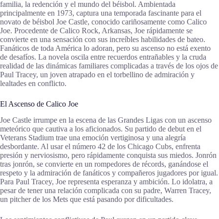
familia, la redención y el mundo del béisbol. Ambientada
principalmente en 1973, captura una temporada fascinante para el
novato de béisbol Joe Castle, conocido cariñosamente como Calico
Joe. Procedente de Calico Rock, Arkansas, Joe rápidamente se
convierte en una sensación con sus increíbles habilidades de bateo.
Fanáticos de toda América lo adoran, pero su ascenso no está exento
de desafíos. La novela oscila entre recuerdos entrañables y la cruda
realidad de las dinámicas familiares complicadas a través de los ojos de
Paul Tracey, un joven atrapado en el torbellino de admiración y
lealtades en conflicto.
El Ascenso de Calico Joe
Joe Castle irrumpe en la escena de las Grandes Ligas con un ascenso
meteórico que cautiva a los aficionados. Su partido de debut en el
Veterans Stadium trae una emoción vertiginosa y una alegría
desbordante. Al usar el número 42 de los Chicago Cubs, enfrenta
presión y nerviosismo, pero rápidamente conquista sus miedos. Jonrón
tras jonrón, se convierte en un rompedores de récords, ganándose el
respeto y la admiración de fanáticos y compañeros jugadores por igual.
Para Paul Tracey, Joe representa esperanza y ambición. Lo idolatra, a
pesar de tener una relación complicada con su padre, Warren Tracey,
un pitcher de los Mets que está pasando por dificultades.