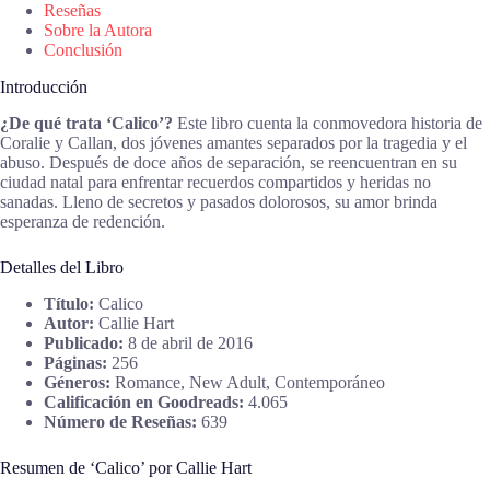
Reseñas
Sobre la Autora
Conclusión
Introducción
¿De qué trata ‘Calico’?
Este libro cuenta la conmovedora historia de
Coralie y Callan, dos jóvenes amantes separados por la tragedia y el
abuso. Después de doce años de separación, se reencuentran en su
ciudad natal para enfrentar recuerdos compartidos y heridas no
sanadas. Lleno de secretos y pasados dolorosos, su amor brinda
esperanza de redención.
Detalles del Libro
Título:
Calico
Autor:
Callie Hart
Publicado:
8 de abril de 2016
Páginas:
256
Géneros:
Romance, New Adult, Contemporáneo
Calificación en Goodreads:
4.065
Número de Reseñas:
639
Resumen de ‘Calico’ por Callie Hart