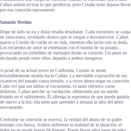
Callan anhela recrear lo que perdieron, pero Coralie teme dejarse llevar
por esa conexión nuevamente.
Sanando Heridas
Dejar de lado su ira y dolor resulta desafiante. Cada encuentro se carga
de emociones, revelando deseos que se niegan a desvanecerse. Callan
quiere a Coralie de vuelta en su vida, mientras ella lucha con su duda.
Los recuerdos de amor se entrelazan con el trauma de su pasado,
provocando un torbellino de mensajes desde su corazón. Un amor no
declarado pende entre ellos, dejando a ambos inseguros.
A pesar de su actual novio en California, Coralie se siente
irresistiblemente atraída hacia Callan. La inevitable exposición de sus
cicatrices del pasado causa tensión, y a veces desea negar su conexión.
Cada vez que sus labios se encuentran, es tanto eléctrico como
doloroso. Callan percibe su vacilación, alimentada por un miedo
forjado en el sufrimiento. Él alberga la esperanza de que puede guiarla
de nuevo a la luz; ella tiene que aprender a abrazar la idea del amor
nuevamente.
Conforme su conexión se reaviva, la verdad del abuso de su padre
irrumpe con fuerza. Ambos enfrentan la realidad de la situación: el
dolor no se puede borrar fácilmente. Puede llevar años sanar de tales