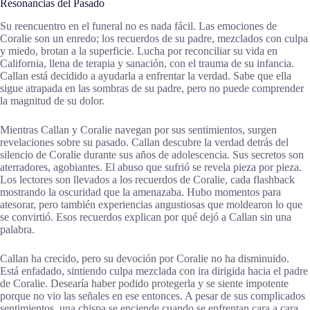
Resonancias del Pasado
Su reencuentro en el funeral no es nada fácil. Las emociones de
Coralie son un enredo; los recuerdos de su padre, mezclados con culpa
y miedo, brotan a la superficie. Lucha por reconciliar su vida en
California, llena de terapia y sanación, con el trauma de su infancia.
Callan está decidido a ayudarla a enfrentar la verdad. Sabe que ella
sigue atrapada en las sombras de su padre, pero no puede comprender
la magnitud de su dolor.
Mientras Callan y Coralie navegan por sus sentimientos, surgen
revelaciones sobre su pasado. Callan descubre la verdad detrás del
silencio de Coralie durante sus años de adolescencia. Sus secretos son
aterradores, agobiantes. El abuso que sufrió se revela pieza por pieza.
Los lectores son llevados a los recuerdos de Coralie, cada flashback
mostrando la oscuridad que la amenazaba. Hubo momentos para
atesorar, pero también experiencias angustiosas que moldearon lo que
se convirtió. Esos recuerdos explican por qué dejó a Callan sin una
palabra.
Callan ha crecido, pero su devoción por Coralie no ha disminuido.
Está enfadado, sintiendo culpa mezclada con ira dirigida hacia el padre
de Coralie. Desearía haber podido protegerla y se siente impotente
porque no vio las señales en ese entonces. A pesar de sus complicados
sentimientos, una chispa se enciende cuando se enfrentan cara a cara.