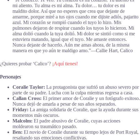
mi aliento. Tu alma es mi alma. Tu dolor… tu dolor es mi
maldito dolor. Así que no esperes que crea que dejaste de
amarme, porque miré a tus ojos cuando me dijiste adiós, pajarito
azul. Mi corazón se rompió cuando el tuyo lo hizo. Mis
pulmones dejaron de respirar cuando los tuyos lo hicieron. Mi
alma dolió cuando la tuya dolió. Mi dolor se sintió como si me
estuviera matando, igual que el tuyo. Me amaste entonces.
Nunca dejaste de hacerlo. Aún me amas ahora, de la misma
manera en que yo aún te maldigo amo.”―Callie Hart, Calico
¿Quieres probar ‘Calico’?
¡Aquí tienes!
Personajes
Coralie Taylor:
La protagonista que sufrió un abuso severo por
parte de su padre. Lucha con la culpa mientras regresa a casa.
Callan Cross:
El primer amor de Coralie y un fotógrafo exitoso.
Nunca dejó de amarla a pesar de sus años separados.
Friday:
La amiga solidaria de Coralie, que la ayuda durante sus
momentos más oscuros.
Malcolm:
El padre abusivo de Coralie, cuyas acciones
moldearon su traumático pasado.
Ben:
El novio de Coralie durante su tiempo lejos de Port Royal,
resaltando sus emociones conflictivas.