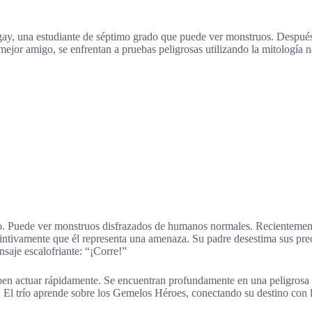
ay, una estudiante de séptimo grado que puede ver monstruos. Después 
jor amigo, se enfrentan a pruebas peligrosas utilizando la mitología n
o. Puede ver monstruos disfrazados de humanos normales. Recientemente
stintivamente que él representa una amenaza. Su padre desestima sus pre
saje escalofriante: “¡Corre!”
 actuar rápidamente. Se encuentran profundamente en una peligrosa m
. El trío aprende sobre los Gemelos Héroes, conectando su destino con l