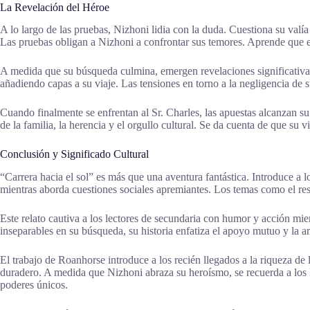
La Revelación del Héroe
A lo largo de las pruebas, Nizhoni lidia con la duda. Cuestiona su valí
Las pruebas obligan a Nizhoni a confrontar sus temores. Aprende que el
A medida que su búsqueda culmina, emergen revelaciones significativas. 
añadiendo capas a su viaje. Las tensiones en torno a la negligencia de 
Cuando finalmente se enfrentan al Sr. Charles, las apuestas alcanzan s
de la familia, la herencia y el orgullo cultural. Se da cuenta de que su
Conclusión y Significado Cultural
“Carrera hacia el sol” es más que una aventura fantástica. Introduce a l
mientras aborda cuestiones sociales apremiantes. Los temas como el resp
Este relato cautiva a los lectores de secundaria con humor y acción mi
inseparables en su búsqueda, su historia enfatiza el apoyo mutuo y la a
El trabajo de Roanhorse introduce a los recién llegados a la riqueza de 
duradero. A medida que Nizhoni abraza su heroísmo, se recuerda a los lec
poderes únicos.