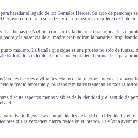
a para heredar el legado de los Gemelos Héroes. Su arco de personaje se
 heroísmo no se trata solo de derrotar monstruos; requiere crecimiento 
Las luchas de Nizhoni con la ira y la dinámica fracturada de su familia 
su padre y la ausencia de su madre profundizan la narrativa, impulsando
u punto máximo. La batalla que sigue es una prueba no solo de fuerza, 
 viaje ha forjado su identidad como una verdadera heroína, lista para pro
os jóvenes lectores a vibrantes relatos de la mitología navaja. La narra
eto al medio ambiente y los lazos familiares resuenan en toda la histor
entras discute aspectos menos visibles de la identidad y el sentido de 
mistad.
la narrativa indígena. Las complejidades de la vida, la identidad y el mi
tores que la verdadera fuerza reside en el interior. La vívida aventura i