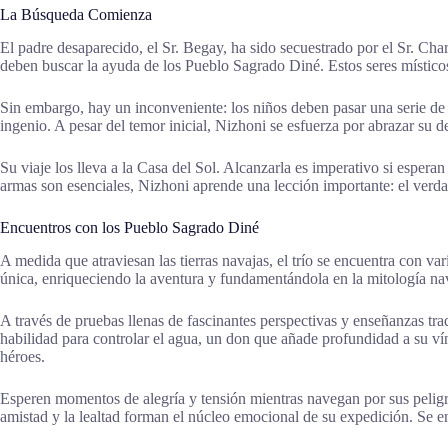
La Búsqueda Comienza
El padre desaparecido, el Sr. Begay, ha sido secuestrado por el Sr. Cha
deben buscar la ayuda de los Pueblo Sagrado Diné. Estos seres místi
Sin embargo, hay un inconveniente: los niños deben pasar una serie de 
ingenio. A pesar del temor inicial, Nizhoni se esfuerza por abrazar su 
Su viaje los lleva a la Casa del Sol. Alcanzarla es imperativo si esperan
armas son esenciales, Nizhoni aprende una lección importante: el verd
Encuentros con los Pueblo Sagrado Diné
A medida que atraviesan las tierras navajas, el trío se encuentra con v
única, enriqueciendo la aventura y fundamentándola en la mitología nav
A través de pruebas llenas de fascinantes perspectivas y enseñanzas tra
habilidad para controlar el agua, un don que añade profundidad a su v
héroes.
Esperen momentos de alegría y tensión mientras navegan por sus peligro
amistad y la lealtad forman el núcleo emocional de su expedición. Se en