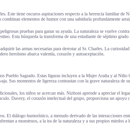
rles. Este tiene oscuros aspiraciones respecto a la herencia familiar de
cos combinan elementos de humor con una sabiduría profundamente arra
peligrosas pruebas para ganar su ayuda. La naturaleza se vuelve contra
destino. Esta búsqueda la transforma de una estudiante de séptimo grado
 adquirir las armas necesarias para derrotar al Sr. Charles. La curiosida
adero heroísmo abarca valentía, corazón y autoaceptación.
arios Pueblo Sagrado. Estas figuras incluyen a la Mujer Araña y al Niño 
aja. Sus momentos de ligereza contrastan con la grave naturaleza de su
dicionales, los niños se acercan más. Nizhoni aprende a apreciar el lega
ínculo. Davery, el corazón intelectual del grupo, proporciona un apoyo
s. El diálogo humorístico, a menudo derivado de las interacciones entr
frentan a monstruos, a la ira de la naturaleza y a sus propios miedos a 