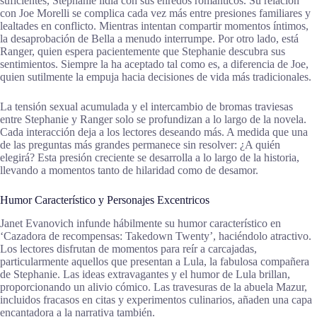
suficientes, Stephanie lidia con sus enredos románticos. Su relación
con Joe Morelli se complica cada vez más entre presiones familiares y
lealtades en conflicto. Mientras intentan compartir momentos íntimos,
la desaprobación de Bella a menudo interrumpe. Por otro lado, está
Ranger, quien espera pacientemente que Stephanie descubra sus
sentimientos. Siempre la ha aceptado tal como es, a diferencia de Joe,
quien sutilmente la empuja hacia decisiones de vida más tradicionales.
La tensión sexual acumulada y el intercambio de bromas traviesas
entre Stephanie y Ranger solo se profundizan a lo largo de la novela.
Cada interacción deja a los lectores deseando más. A medida que una
de las preguntas más grandes permanece sin resolver: ¿A quién
elegirá? Esta presión creciente se desarrolla a lo largo de la historia,
llevando a momentos tanto de hilaridad como de desamor.
Humor Característico y Personajes Excentricos
Janet Evanovich infunde hábilmente su humor característico en
‘Cazadora de recompensas: Takedown Twenty’, haciéndolo atractivo.
Los lectores disfrutan de momentos para reír a carcajadas,
particularmente aquellos que presentan a Lula, la fabulosa compañera
de Stephanie. Las ideas extravagantes y el humor de Lula brillan,
proporcionando un alivio cómico. Las travesuras de la abuela Mazur,
incluidos fracasos en citas y experimentos culinarios, añaden una capa
encantadora a la narrativa también.