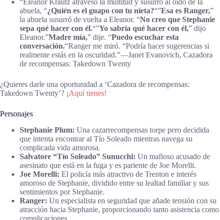
“Eleanor Krautz atravesó la multitud y susurró al oído de la
abuela, “
¿Quién es el guapo con tu nieta?
“”
Esa es Ranger,
”
la abuela susurró de vuelta a Eleanor. “
No creo que Stephanie
sepa qué hacer con él.
“”
Yo sabría qué hacer con él,
” dijo
Eleanor.”
Madre mía,
” dije. “
Puedo escuchar esta
conversación.
“Ranger me miró. “Podría hacer sugerencias si
realmente estás en la oscuridad.”―Janet Evanovich, Cazadora
de recompensas: Takedown Twenty
¿Quieres darle una oportunidad a ‘Cazadora de recompensas:
Takedown Twenty’?
¡Aquí tienes!
Personajes
Stephanie Plum:
Una cazarrecompensas torpe pero decidida
que intenta encontrar al Tío Soleado mientras navega su
complicada vida amorosa.
Salvatore “Tío Soleado” Sunucchi:
Un mafioso acusado de
asesinato que está en la fuga y es pariente de Joe Morelli.
Joe Morelli:
El policía más atractivo de Trenton e interés
amoroso de Stephanie, dividido entre su lealtad familiar y sus
sentimientos por Stephanie.
Ranger:
Un especialista en seguridad que añade tensión con su
atracción hacia Stephanie, proporcionando tanto asistencia como
complicaciones.