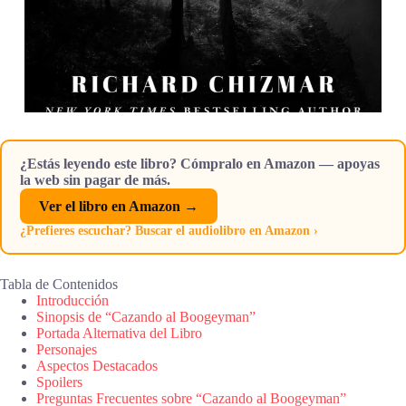
¿Estás leyendo este libro? Cómpralo en Amazon — apoyas
la web sin pagar de más.
Ver el libro en Amazon →
¿Prefieres escuchar? Buscar el audiolibro en Amazon ›
Tabla de Contenidos
Introducción
Sinopsis de “Cazando al Boogeyman”
Portada Alternativa del Libro
Personajes
Aspectos Destacados
Spoilers
Preguntas Frecuentes sobre “Cazando al Boogeyman”