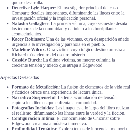
que se desarrolla.
Detective Lyle Harper
: El investigador principal del caso.
Comparte detalles importantes, difuminando las líneas entre la
investigación oficial y la implicación personal.
Natasha Gallagher
: La primera víctima, cuyo secuestro desata
los temores de la comunidad y da inicio a los horripilantes
acontecimientos.
Kacey Robinson
: Una de las víctimas, cuya desaparición añade
urgencia a la investigación y paranoia en el pueblo.
Madeline Wilcox
: Otra víctima cuyo trágico destino arrastra a
Richard más adentro del oscuro misterio.
Cassidy Burch
: La última víctima, su muerte culmina la
creciente tensión y miedo que atrapa a Edgewood.
Aspectos Destacados
Formato de Metaficción
: La fusión de elementos de la vida real
y ficticios ofrece una experiencia de lectura única.
Narrativa Suspenseful
: La lenta acumulación de tensión
captura los dilemas que enfrenta la comunidad.
Fotografías Incluidas
: Las imágenes a lo largo del libro realzan
el realismo, difuminando las líneas entre la verdad y la ficción.
Configuración Íntima
: El conocimiento de Chizmar sobre
Edgewood crea una atmósfera inmersiva.
Profundidad Temática
: Explora temas de inocencia, memoria