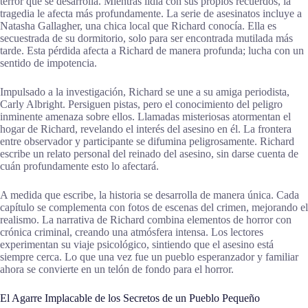
terror que se desarrolla. Mientras lidia con sus propios recuerdos, la
tragedia le afecta más profundamente. La serie de asesinatos incluye a
Natasha Gallagher, una chica local que Richard conocía. Ella es
secuestrada de su dormitorio, solo para ser encontrada mutilada más
tarde. Esta pérdida afecta a Richard de manera profunda; lucha con un
sentido de impotencia.
Impulsado a la investigación, Richard se une a su amiga periodista,
Carly Albright. Persiguen pistas, pero el conocimiento del peligro
inminente amenaza sobre ellos. Llamadas misteriosas atormentan el
hogar de Richard, revelando el interés del asesino en él. La frontera
entre observador y participante se difumina peligrosamente. Richard
escribe un relato personal del reinado del asesino, sin darse cuenta de
cuán profundamente esto lo afectará.
A medida que escribe, la historia se desarrolla de manera única. Cada
capítulo se complementa con fotos de escenas del crimen, mejorando el
realismo. La narrativa de Richard combina elementos de horror con
crónica criminal, creando una atmósfera intensa. Los lectores
experimentan su viaje psicológico, sintiendo que el asesino está
siempre cerca. Lo que una vez fue un pueblo esperanzador y familiar
ahora se convierte en un telón de fondo para el horror.
El Agarre Implacable de los Secretos de un Pueblo Pequeño