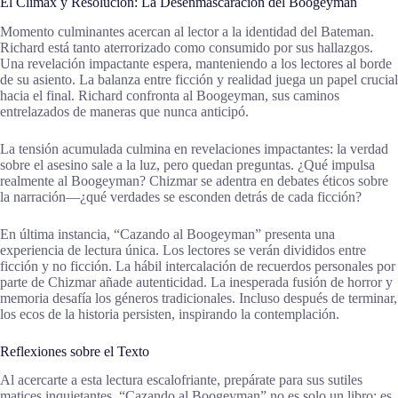
El Clímax y Resolución: La Desenmascaración del Boogeyman
Momento culminantes acercan al lector a la identidad del Bateman.
Richard está tanto aterrorizado como consumido por sus hallazgos.
Una revelación impactante espera, manteniendo a los lectores al borde
de su asiento. La balanza entre ficción y realidad juega un papel crucial
hacia el final. Richard confronta al Boogeyman, sus caminos
entrelazados de maneras que nunca anticipó.
La tensión acumulada culmina en revelaciones impactantes: la verdad
sobre el asesino sale a la luz, pero quedan preguntas. ¿Qué impulsa
realmente al Boogeyman? Chizmar se adentra en debates éticos sobre
la narración—¿qué verdades se esconden detrás de cada ficción?
En última instancia, “Cazando al Boogeyman” presenta una
experiencia de lectura única. Los lectores se verán divididos entre
ficción y no ficción. La hábil intercalación de recuerdos personales por
parte de Chizmar añade autenticidad. La inesperada fusión de horror y
memoria desafía los géneros tradicionales. Incluso después de terminar,
los ecos de la historia persisten, inspirando la contemplación.
Reflexiones sobre el Texto
Al acercarte a esta lectura escalofriante, prepárate para sus sutiles
matices inquietantes. “Cazando al Boogeyman” no es solo un libro; es