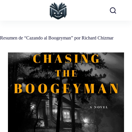
Saltar
al
contenido
Resumen de “Cazando al Boogeyman” por Richard Chizmar