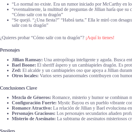
“Lo normal no existe. Era un rumor iniciado por McCarthy en l
“eventualmente, la multitud de preguntas de Jillian haría que su c
“Cómo salir con tu dragón”
“Se quejó. “¿Una fiesta?” “Habrá tarta.” Ella le miró con desa
salir con tu dragón”
¿Quieres probar “Cómo salir con tu dragón”?
¡Aquí lo tienes!
Personajes
Jillian Ramsay:
Una antropóloga inteligente y aguda. Busca en
Bael Boone:
El sheriff áspero y un cambiapieles dragón. Es protec
Zed:
El alcalde y un cambiapieles oso que apoya a Jillian durant
Otros locales:
Varios seres paranormales contribuyen con humor
Conclusiones Clave
Mezcla de Géneros:
Romance, misterio y humor se combinan mar
Configuración Fuerte:
Mystic Bayou es un pueblo vibrante co
Romance Atractivo:
La relación de Jillian y Bael evoluciona en
Personajes Graciosos:
Los personajes secundarios añaden profund
Misterio de Asesinato:
La subtrama de asesinatos misteriosos c
Spoilers