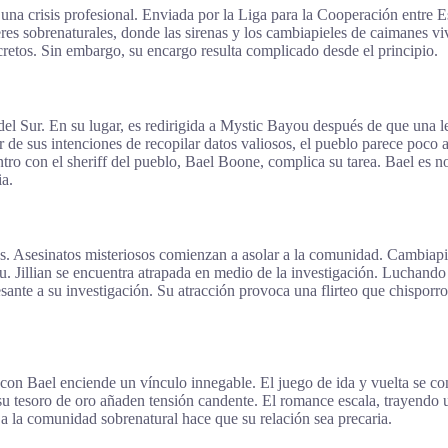
una crisis profesional. Enviada por la Liga para la Cooperación entre E
s sobrenaturales, donde las sirenas y los cambiapieles de caimanes vi
secretos. Sin embargo, su encargo resulta complicado desde el principio.
del Sur. En su lugar, es redirigida a Mystic Bayou después de que una l
ar de sus intenciones de recopilar datos valiosos, el pueblo parece poc
ntro con el sheriff del pueblo, Bael Boone, complica su tarea. Bael es 
ia.
es. Asesinatos misteriosos comienzan a asolar a la comunidad. Cambiap
 Jillian se encuentra atrapada en medio de la investigación. Luchando 
sante a su investigación. Su atracción provoca una flirteo que chispor
a con Bael enciende un vínculo innegable. El juego de ida y vuelta se co
 tesoro de oro añaden tensión candente. El romance escala, trayendo una
a la comunidad sobrenatural hace que su relación sea precaria.