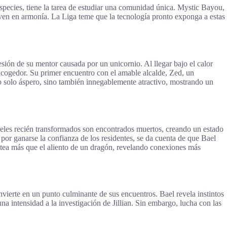
species, tiene la tarea de estudiar una comunidad única. Mystic Bayou,
ven en armonía. La Liga teme que la tecnología pronto exponga a estas
esión de su mentor causada por un unicornio. Al llegar bajo el calor
o acogedor. Su primer encuentro con el amable alcalde, Zed, un
no solo áspero, sino también innegablemente atractivo, mostrando un
ieles recién transformados son encontrados muertos, creando un estado
por ganarse la confianza de los residentes, se da cuenta de que Bael
rotea más que el aliento de un dragón, revelando conexiones más
nvierte en un punto culminante de sus encuentros. Bael revela instintos
 intensidad a la investigación de Jillian. Sin embargo, lucha con las