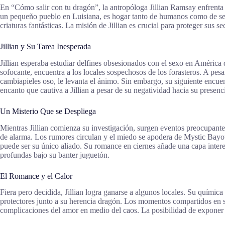
En “Cómo salir con tu dragón”, la antropóloga Jillian Ramsay enfrenta 
un pequeño pueblo en Luisiana, es hogar tanto de humanos como de sere
criaturas fantásticas. La misión de Jillian es crucial para proteger sus 
Jillian y Su Tarea Inesperada
Jillian esperaba estudiar delfines obsesionados con el sexo en América 
sofocante, encuentra a los locales sospechosos de los forasteros. A pes
cambiapieles oso, le levanta el ánimo. Sin embargo, su siguiente encue
encanto que cautiva a Jillian a pesar de su negatividad hacia su presenc
Un Misterio Que se Despliega
Mientras Jillian comienza su investigación, surgen eventos preocupant
de alarma. Los rumores circulan y el miedo se apodera de Mystic Bayou.
puede ser su único aliado. Su romance en ciernes añade una capa intere
profundas bajo su banter juguetón.
El Romance y el Calor
Fiera pero decidida, Jillian logra ganarse a algunos locales. Su químic
protectores junto a su herencia dragón. Los momentos compartidos en su
complicaciones del amor en medio del caos. La posibilidad de exponer 