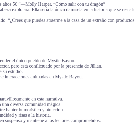
os años 50.”―Molly Harper, “Cómo salir con tu dragón”
abeza explotara. Ella sería la única damisela en la historia que se resca
grado. “¿Crees que puedes atraerme a la casa de un extraño con produc
tender el único pueblo de Mystic Bayou.
tor, pero está conflictuado por la presencia de Jillian.
e su estudio.
 e interacciones animadas en Mystic Bayou.
avillosamente en esta narrativa.
n una diversa comunidad mágica.
tre banter humorístico y atracción.
idad y risas a la historia.
rea suspenso y mantiene a los lectores comprometidos.