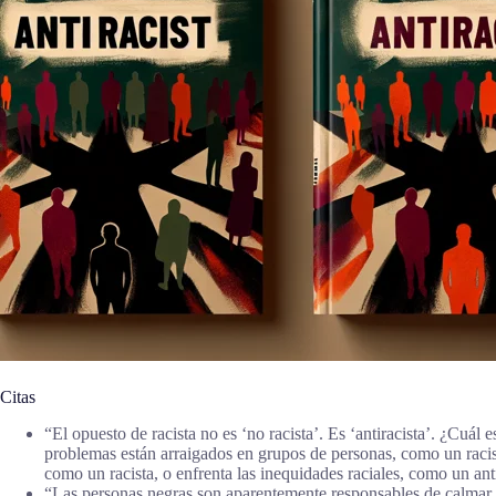
Citas
“El opuesto de racista no es ‘no racista’. Es ‘antiracista’. ¿Cuál 
problemas están arraigados en grupos de personas, como un racista
como un racista, o enfrenta las inequidades raciales, como un a
“Las personas negras son aparentemente responsables de calmar l