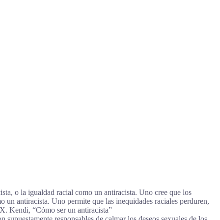
cista, o la igualdad racial como un antiracista. Uno cree que los
mo un antiracista. Uno permite que las inequidades raciales perduren,
 X. Kendi, “Cómo ser un antiracista”
on supuestamente responsables de calmar los deseos sexuales de los