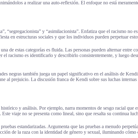
s, animándolos a realizar una auto-reflexión. El enfoque no está merame
”, “segregacionista” y “asimilacionista”. Enfatiza que el racismo no es 
iesta en estructuras sociales y que los individuos pueden perpetuar esto
una de estas categorías es fluida. Las personas pueden alternar entre c
el racismo es identificarlo y describirlo consistentemente, y luego des
des negras también juega un papel significativo en el análisis de Kendi
ne al prejuicio. La discusión franca de Kendi sobre sus luchas internas
 histórico y análisis. Por ejemplo, narra momentos de sesgo racial que 
 Este viaje no se presenta como lineal, sino que resalta su continua luch
 pruebas estandarizadas. Argumenta que las pruebas a menudo perpetúan 
ección de la raza con la identidad de género y sexual, iluminando cómo 