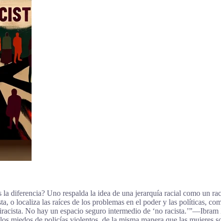
es la diferencia? Uno respalda la idea de una jerarquía racial como un ra
, o localiza las raíces de los problemas en el poder y las políticas, co
ntiracista. No hay un espacio seguro intermedio de ‘no racista.’”―Ibram
os miedos de policías violentos, de la misma manera que las mujeres s