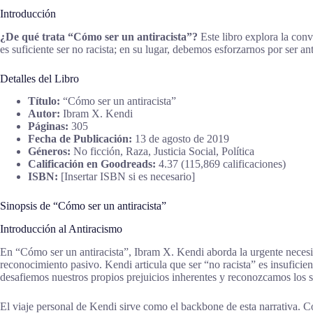
Introducción
¿De qué trata “Cómo ser un antiracista”?
Este libro explora la conv
es suficiente ser no racista; en su lugar, debemos esforzarnos por ser an
Detalles del Libro
Título:
“Cómo ser un antiracista”
Autor:
Ibram X. Kendi
Páginas:
305
Fecha de Publicación:
13 de agosto de 2019
Géneros:
No ficción, Raza, Justicia Social, Política
Calificación en Goodreads:
4.37 (115,869 calificaciones)
ISBN:
[Insertar ISBN si es necesario]
Sinopsis de “Cómo ser un antiracista”
Introducción al Antiracismo
En “Cómo ser un antiracista”, Ibram X. Kendi aborda la urgente necesida
reconocimiento pasivo. Kendi articula que ser “no racista” es insuficie
desafiemos nuestros propios prejuicios inherentes y reconozcamos los si
El viaje personal de Kendi sirve como el backbone de esta narrativa. C