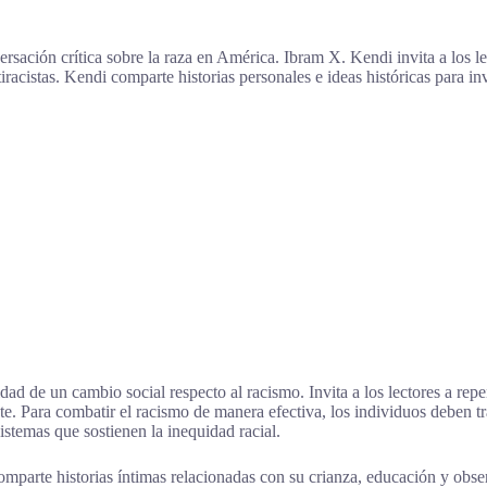
ersación crítica sobre la raza en América. Ibram X. Kendi invita a los l
tiracistas. Kendi comparte historias personales e ideas históricas para i
d de un cambio social respecto al racismo. Invita a los lectores a repen
nte. Para combatir el racismo de manera efectiva, los individuos deben 
stemas que sostienen la inequidad racial.
omparte historias íntimas relacionadas con su crianza, educación y obse