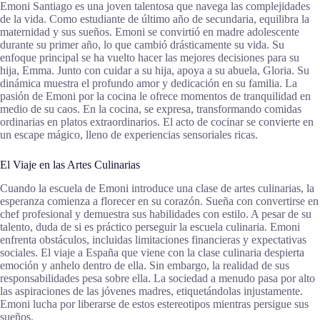
Emoni Santiago es una joven talentosa que navega las complejidades
de la vida. Como estudiante de último año de secundaria, equilibra la
maternidad y sus sueños. Emoni se convirtió en madre adolescente
durante su primer año, lo que cambió drásticamente su vida. Su
enfoque principal se ha vuelto hacer las mejores decisiones para su
hija, Emma. Junto con cuidar a su hija, apoya a su abuela, Gloria. Su
dinámica muestra el profundo amor y dedicación en su familia. La
pasión de Emoni por la cocina le ofrece momentos de tranquilidad en
medio de su caos. En la cocina, se expresa, transformando comidas
ordinarias en platos extraordinarios. El acto de cocinar se convierte en
un escape mágico, lleno de experiencias sensoriales ricas.
El Viaje en las Artes Culinarias
Cuando la escuela de Emoni introduce una clase de artes culinarias, la
esperanza comienza a florecer en su corazón. Sueña con convertirse en
chef profesional y demuestra sus habilidades con estilo. A pesar de su
talento, duda de si es práctico perseguir la escuela culinaria. Emoni
enfrenta obstáculos, incluidas limitaciones financieras y expectativas
sociales. El viaje a España que viene con la clase culinaria despierta
emoción y anhelo dentro de ella. Sin embargo, la realidad de sus
responsabilidades pesa sobre ella. La sociedad a menudo pasa por alto
las aspiraciones de las jóvenes madres, etiquetándolas injustamente.
Emoni lucha por liberarse de estos estereotipos mientras persigue sus
sueños.