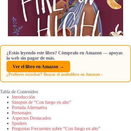
¿Estás leyendo este libro? Cómpralo en Amazon — apoyas
la web sin pagar de más.
Ver el libro en Amazon →
¿Prefieres escuchar? Buscar el audiolibro en Amazon ›
Tabla de Contenidos
Introducción
Sinopsis de “Con fuego en alto”
Portada Alternativa
Personajes
Aspectos Destacados
Spoilers
Preguntas Frecuentes sobre “Con fuego en alto”