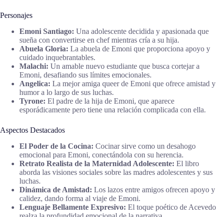
Personajes
Emoni Santiago:
Una adolescente decidida y apasionada que
sueña con convertirse en chef mientras cría a su hija.
Abuela Gloria:
La abuela de Emoni que proporciona apoyo y
cuidado inquebrantables.
Malachi:
Un amable nuevo estudiante que busca cortejar a
Emoni, desafiando sus límites emocionales.
Angelica:
La mejor amiga queer de Emoni que ofrece amistad y
humor a lo largo de sus luchas.
Tyrone:
El padre de la hija de Emoni, que aparece
esporádicamente pero tiene una relación complicada con ella.
Aspectos Destacados
El Poder de la Cocina:
Cocinar sirve como un desahogo
emocional para Emoni, conectándola con su herencia.
Retrato Realista de la Maternidad Adolescente:
El libro
aborda las visiones sociales sobre las madres adolescentes y sus
luchas.
Dinámica de Amistad:
Los lazos entre amigos ofrecen apoyo y
calidez, dando forma al viaje de Emoni.
Lenguaje Bellamente Expresivo:
El toque poético de Acevedo
realza la profundidad emocional de la narrativa.