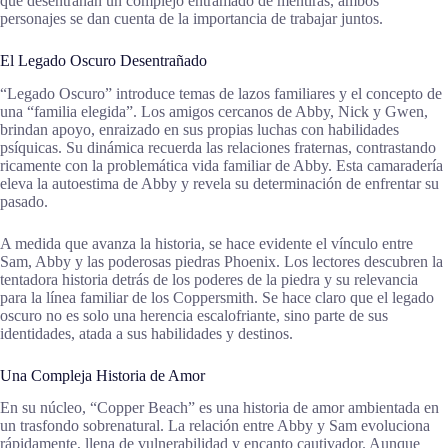
que desentrañan un complejo entramado de mentiras, ambos
personajes se dan cuenta de la importancia de trabajar juntos.
El Legado Oscuro Desentrañado
“Legado Oscuro” introduce temas de lazos familiares y el concepto de
una “familia elegida”. Los amigos cercanos de Abby, Nick y Gwen,
brindan apoyo, enraizado en sus propias luchas con habilidades
psíquicas. Su dinámica recuerda las relaciones fraternas, contrastando
ricamente con la problemática vida familiar de Abby. Esta camaradería
eleva la autoestima de Abby y revela su determinación de enfrentar su
pasado.
A medida que avanza la historia, se hace evidente el vínculo entre
Sam, Abby y las poderosas piedras Phoenix. Los lectores descubren la
tentadora historia detrás de los poderes de la piedra y su relevancia
para la línea familiar de los Coppersmith. Se hace claro que el legado
oscuro no es solo una herencia escalofriante, sino parte de sus
identidades, atada a sus habilidades y destinos.
Una Compleja Historia de Amor
En su núcleo, “Copper Beach” es una historia de amor ambientada en
un trasfondo sobrenatural. La relación entre Abby y Sam evoluciona
rápidamente, llena de vulnerabilidad y encanto cautivador. Aunque