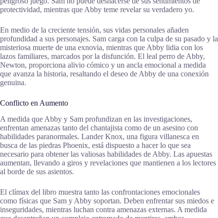
peligroso juego. Sam no puede deshacerse de sus sentimientos de
protectividad, mientras que Abby teme revelar su verdadero yo.
En medio de la creciente tensión, sus vidas personales añaden
profundidad a sus personajes. Sam carga con la culpa de su pasado y la
misteriosa muerte de una exnovia, mientras que Abby lidia con los
lazos familiares, marcados por la disfunción. El leal perro de Abby,
Newton, proporciona alivio cómico y un ancla emocional a medida
que avanza la historia, resaltando el deseo de Abby de una conexión
genuina.
Conflicto en Aumento
A medida que Abby y Sam profundizan en las investigaciones,
enfrentan amenazas tanto del chantajista como de un asesino con
habilidades paranormales. Lander Knox, una figura villanesca en
busca de las piedras Phoenix, está dispuesto a hacer lo que sea
necesario para obtener las valiosas habilidades de Abby. Las apuestas
aumentan, llevando a giros y revelaciones que mantienen a los lectores
al borde de sus asientos.
El clímax del libro muestra tanto las confrontaciones emocionales
como físicas que Sam y Abby soportan. Deben enfrentar sus miedos e
inseguridades, mientras luchan contra amenazas externas. A medida