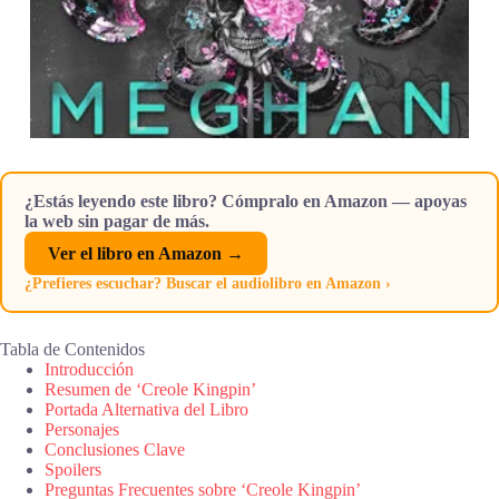
¿Estás leyendo este libro? Cómpralo en Amazon — apoyas
la web sin pagar de más.
Ver el libro en Amazon →
¿Prefieres escuchar? Buscar el audiolibro en Amazon ›
Tabla de Contenidos
Introducción
Resumen de ‘Creole Kingpin’
Portada Alternativa del Libro
Personajes
Conclusiones Clave
Spoilers
Preguntas Frecuentes sobre ‘Creole Kingpin’