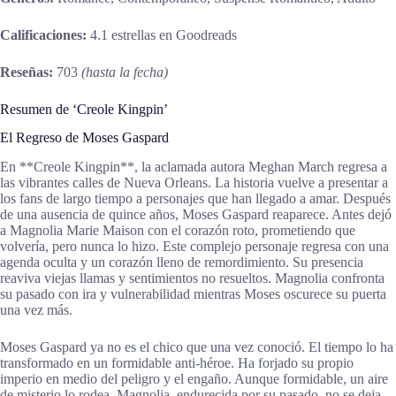
Calificaciones:
4.1 estrellas en Goodreads
Reseñas:
703
(hasta la fecha)
Resumen de ‘Creole Kingpin’
El Regreso de Moses Gaspard
En **Creole Kingpin**, la aclamada autora Meghan March regresa a
las vibrantes calles de Nueva Orleans. La historia vuelve a presentar a
los fans de largo tiempo a personajes que han llegado a amar. Después
de una ausencia de quince años, Moses Gaspard reaparece. Antes dejó
a Magnolia Marie Maison con el corazón roto, prometiendo que
volvería, pero nunca lo hizo. Este complejo personaje regresa con una
agenda oculta y un corazón lleno de remordimiento. Su presencia
reaviva viejas llamas y sentimientos no resueltos. Magnolia confronta
su pasado con ira y vulnerabilidad mientras Moses oscurece su puerta
una vez más.
Moses Gaspard ya no es el chico que una vez conoció. El tiempo lo ha
transformado en un formidable anti-héroe. Ha forjado su propio
imperio en medio del peligro y el engaño. Aunque formidable, un aire
de misterio lo rodea. Magnolia, endurecida por su pasado, no se deja