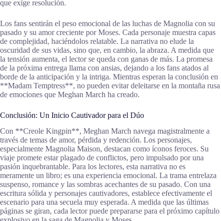
que exige resolución.
Los fans sentirán el peso emocional de las luchas de Magnolia con su
pasado y su amor creciente por Moses. Cada personaje muestra capas
de complejidad, haciéndolos relatable. La narrativa no elude la
oscuridad de sus vidas, sino que, en cambio, la abraza. A medida que
la tensión aumenta, el lector se queda con ganas de más. La promesa
de la próxima entrega llama con ansias, dejando a los fans atados al
borde de la anticipación y la intriga. Mientras esperan la conclusión en
**Madam Temptress**, no pueden evitar deleitarse en la montaña rusa
de emociones que Meghan March ha creado.
Conclusión: Un Inicio Cautivador para el Dúo
Con **Creole Kingpin**, Meghan March navega magistralmente a
través de temas de amor, pérdida y redención. Los personajes,
especialmente Magnolia Maison, destacan como íconos feroces. Su
viaje promete estar plagado de conflictos, pero impulsado por una
pasión inquebrantable. Para los lectores, esta narrativa no es
meramente un libro; es una experiencia emocional. La trama entrelaza
suspenso, romance y las sombras acechantes de su pasado. Con una
escritura sólida y personajes cautivadores, establece efectivamente el
escenario para una secuela muy esperada. A medida que las últimas
páginas se giran, cada lector puede prepararse para el próximo capítulo
explosivo en la saga de Magnolia y Moses.