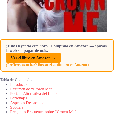
¿Estás leyendo este libro? Cómpralo en Amazon — apoyas
la web sin pagar de más.
Ver el libro en Amazon →
¿Prefieres escuchar? Buscar el audiolibro en Amazon ›
Tabla de Contenidos
Introducción
Resumen de “Crown Me”
Portada Alternativa del Libro
Personajes
Aspectos Destacados
Spoilers
Preguntas Frecuentes sobre “Crown Me”