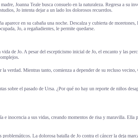
 madre, Joanna Teale busca consuelo en la naturaleza. Regresa a su inve
tudios, Jo intenta dejar a un lado los dolorosos recuerdos.
iña aparece en su cabaña una noche. Descalza y cubierta de moretones, l
ocupada, Jo, a regañadientes, le permite quedarse.
vida de Jo. A pesar del escepticismo inicial de Jo, el encanto y las per
complejos.
rar la verdad. Mientras tanto, comienza a depender de su recluso veci
tas sobre el pasado de Ursa. ¿Por qué no hay un reporte de niños desa
ía e inocencia a sus vidas, creando momentos de risa y maravilla. Ella 
s problemáticos. La dolorosa batalla de Jo contra el cáncer la deja mar