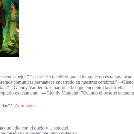
ce sentir mejor.” “Lo sé. He decidido que el lenguaje no es tan avanz
ueremos comunicar permanece encerrado en nuestros cerebros.”―Glendy
cedan.”―Glendy Vanderah,”Cuando el bosque encuentra las estrellas”
 copiarlo exactamente.”―Glendy Vanderah,”Cuando el bosque encuentra 
ellas”?
¡Aquí tienes!
 que lidia con el duelo y la soledad.
una misión para presenciar cinco milagros.