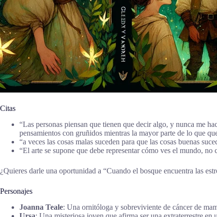
Citas
“Las personas piensan que tienen que decir algo, y nunca me ha
pensamientos con gruñidos mientras la mayor parte de lo que q
“a veces las cosas malas suceden para que las cosas buenas su
“El arte se supone que debe representar cómo ves el mundo, no
¿Quieres darle una oportunidad a “Cuando el bosque encuentra las estr
Personajes
Joanna Teale
: Una ornitóloga y sobreviviente de cáncer de mama
Ursa
: Una misteriosa joven que afirma ser una extraterrestre en 