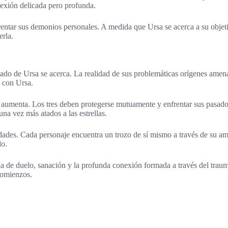
exión delicada pero profunda.
frentar sus demonios personales. A medida que Ursa se acerca a su objet
erla.
ado de Ursa se acerca. La realidad de sus problemáticas orígenes amena
o con Ursa.
ia aumenta. Los tres deben protegerse mutuamente y enfrentar sus pasad
una vez más atados a las estrellas.
des. Cada personaje encuentra un trozo de sí mismo a través de su amo
do.
 de duelo, sanación y la profunda conexión formada a través del trauma
comienzos.