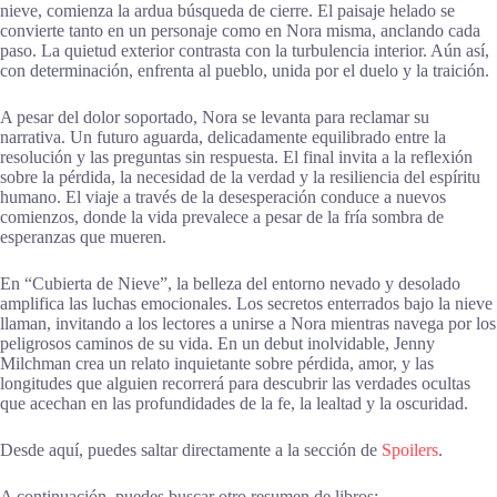
nieve, comienza la ardua búsqueda de cierre. El paisaje helado se
convierte tanto en un personaje como en Nora misma, anclando cada
paso. La quietud exterior contrasta con la turbulencia interior. Aún así,
con determinación, enfrenta al pueblo, unida por el duelo y la traición.
A pesar del dolor soportado, Nora se levanta para reclamar su
narrativa. Un futuro aguarda, delicadamente equilibrado entre la
resolución y las preguntas sin respuesta. El final invita a la reflexión
sobre la pérdida, la necesidad de la verdad y la resiliencia del espíritu
humano. El viaje a través de la desesperación conduce a nuevos
comienzos, donde la vida prevalece a pesar de la fría sombra de
esperanzas que mueren.
En “Cubierta de Nieve”, la belleza del entorno nevado y desolado
amplifica las luchas emocionales. Los secretos enterrados bajo la nieve
llaman, invitando a los lectores a unirse a Nora mientras navega por los
peligrosos caminos de su vida. En un debut inolvidable, Jenny
Milchman crea un relato inquietante sobre pérdida, amor, y las
longitudes que alguien recorrerá para descubrir las verdades ocultas
que acechan en las profundidades de la fe, la lealtad y la oscuridad.
Desde aquí, puedes saltar directamente a la sección de
Spoilers
.
A continuación, puedes buscar otro resumen de libros: