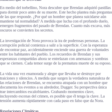
En medio del torbellino, Nora descubre que Brendan adquirió pastillas
para dormir poco antes de su muerte. Este hecho plantea más preguntas
de las que responde. ¿Por qué un hombre que planea suicidarse aún
mantiene tal normalidad? A medida que lucha con el profundo duelo,
emergen fragmentos del pasado de Brendan. Cuanto más excava, más
oscuros se convierten los secretos.
La investigación de Nora provoca la ira de poderosas personas. La
corrupción policial comienza a salir a la superficie. Con la esperanza
de encontrar paz, accidentalmente enciende una guerra de voluntades
entre los habitantes del pueblo. Los recuerdos de Brendan y sus
esperanzas compartidas ahora se entrelazan con amenazas y sombras
que se ciernen. Cada temor surge de la prematura muerte de su esposo.
La vida una vez enamorada y alegre que llevaba se destruye por
traiciones y silencios. A medida que surgen la verdadera naturaleza de
las relaciones de Brendan, se encuentra atrapada con un hombre que
documenta los eventos a su alrededor, Dugger. Su perspectiva única
trae intercambios escalofriantes. Grabando momentos clave,
incluyendo escenas del crimen, es posible que él tenga la clave. La
tensión aumenta rápidamente con cada paso en falso que da Nora.
Revelaciones Climáticas