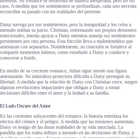
defensas. Su romance se desarrolla de manera inesperada, pero no sin
caos. A medida que los sentimientos se profundizan, cada uno necesita
reconciliar su pasado con las realidades del presente.
Daisy navega por sus sentimientos, pero la inseguridad y los celos a
menudo nublan su juicio. Christian, enfrentando sus propios demonios
emocionales, intenta apoyar a Daisy mientras maneja sus sentimientos
persistentes por otra persona. Esta fricción lleva a malentendidos que
amenazan con separarlos. Notablemente, su conexión se fortalece al
compartir momentos íntimos, como enseñarle a Daisy a conducir y
conocerse a fondo.
En medio de su creciente romance, Julian sigue siendo una figura
amenazante. Su naturaleza protectora dificulta a Daisy perseguir su
libertad. A medida que la relación de Daisy con Christian crece, surgen
algunas revelaciones impactantes que obligan a Daisy a tomar
decisiones difíciles entre el amor y la lealtad a su familia.
El Lado Oscuro del Amor
En las corrientes subyacentes del romance, la historia entrelaza los
efectos del crimen y el peligro. A medida que las tensiones aumentan,
Daisy es testigo de las duras realidades de su vida mezclada. La
pandilla que los rodea influye a menudo en las decisiones de Daisy, y