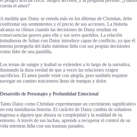
el peligro acecha cerca. Surgen secretos, y la pregunta persiste: ¿cuánto
cuesta el amor?
A medida que Daisy se enreda más en los dilemas de Christian, debe
confrontar sus sentimientos y el precio de sus acciones. La historia
alcanza su clímax cuando las decisiones de Daisy resultan en
consecuencias graves para ella y sus seres queridos. La relación
tumultuosa de Julian con Daisy introduce capas de conflicto, ya que él
intenta protegerla del daño mientras lidia con sus propias decisiones
como líder de una pandilla.
Los temas de sangre y lealtad se extienden a lo largo de la narrativa,
ilustrando la dura verdad de que a veces las relaciones exigen
sacrificios. El amor puede venir con alegría, pero también requiere
navegar un camino traicionero lleno de trampas y dolor.
Desarrollo de Personajes y Profundidad Emocional
Tanto Daisy como Christian experimentan un crecimiento significativo
en esta tumultuosa historia. El carácter de Daisy cambia de soñadora
ingenua a alguien que abraza su complejidad y la realidad de su
entorno. A través de sus luchas, aprende a recuperar el control de su
vida mientras lidia con sus traumas pasados.