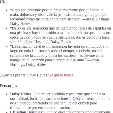
Citas
“Creo que entiendo por un breve momento por qué todo lo
malo, doloroso y triste vale la pena si amas a alguien, porque
recordaré cómo me mira ahora para siempre.”―Jessa Hastings,
Daisy Haites
“Daisy es esa sensación que tienes cuando flotas de espaldas en
una piscina y hay tanto ruido a tu alrededor hasta que pones tus
oídos debajo y todo se vuelve silencioso. Así es como me hace
sentir.”―Jessa Hastings, Daisy Haites
“La sensación de él es mi sensación favorita en el mundo, a lo
largo de toda la historia y todo el tiempo, escríbelo, toca la
campana de la ciudad y dile a los escribas—lo llevaré en la
manga de mi corazón para siempre que lo amo.”―Jessa
Hastings, Daisy Haites
¿Quieres probar Daisy Haites?
¡Aquí lo tienes!
Personajes
Daisy Haites:
Una mujer decidida y resiliente que anhela la
normalidad, lucha con sus emociones. Daisy enfrenta el trauma
de su pasado, creciendo en una familia del crimen pero
esforzándose por encontrar su camino.
Christian Hemmes:
El chico encantador pero emocionalmente