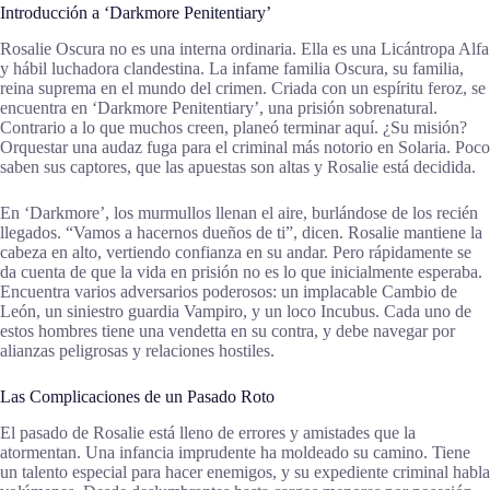
Introducción a ‘Darkmore Penitentiary’
Rosalie Oscura no es una interna ordinaria. Ella es una Licántropa Alfa
y hábil luchadora clandestina. La infame familia Oscura, su familia,
reina suprema en el mundo del crimen. Criada con un espíritu feroz, se
encuentra en ‘Darkmore Penitentiary’, una prisión sobrenatural.
Contrario a lo que muchos creen, planeó terminar aquí. ¿Su misión?
Orquestar una audaz fuga para el criminal más notorio en Solaria. Poco
saben sus captores, que las apuestas son altas y Rosalie está decidida.
En ‘Darkmore’, los murmullos llenan el aire, burlándose de los recién
llegados. “Vamos a hacernos dueños de ti”, dicen. Rosalie mantiene la
cabeza en alto, vertiendo confianza en su andar. Pero rápidamente se
da cuenta de que la vida en prisión no es lo que inicialmente esperaba.
Encuentra varios adversarios poderosos: un implacable Cambio de
León, un siniestro guardia Vampiro, y un loco Incubus. Cada uno de
estos hombres tiene una vendetta en su contra, y debe navegar por
alianzas peligrosas y relaciones hostiles.
Las Complicaciones de un Pasado Roto
El pasado de Rosalie está lleno de errores y amistades que la
atormentan. Una infancia imprudente ha moldeado su camino. Tiene
un talento especial para hacer enemigos, y su expediente criminal habla