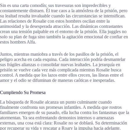
Sin es una carta comodín; sus travesuras son impredecibles y
constantemente distraen. Él trae caos a la atmósfera de la prisión, pero
su lealtad resulta invaluable cuando las circunstancias se intensifican.
Las relaciones de Rosalie con estos hombres oscilan entre la
animosidad y la desesperada atracción. Las dinámicas contrastantes
crean una tensión palpable en el entorno de la prisión. Ella juggles no
solo su plan de fuga sino también la agitación emocional de confiar en
estos hombres Alfa.
Juntos, mientras maniobra a través de los pasillos de la prisión, el
peligro acecha en cada esquina. Cada interacción podría desmantelar
sus frágiles alianzas o consolidar nuevas lealtades. La jerarquía en
prisión se vuelve cada vez más complicada mientras Rosalie busca
control. A medida que los lazos entre ellos crecen, las líneas entre el
amor y el odio se difuminan de maneras caóticas e inesperadas.
Cumpliendo Su Promesa
La búsqueda de Rosalie alcanza un punto culminante cuando
finalmente confronta sus promesas infantiles. A medida que rostros
familiares emergen de su pasado, ella lucha contra los fantasmas que la
atormentan. Ya sea enfrentando demonios internos o amenazas
externas, una cosa está clara: Rosalie no se doblará. Su determinación
por recuperar su vida y rescatar a Roary la impulsa hacia adelante.