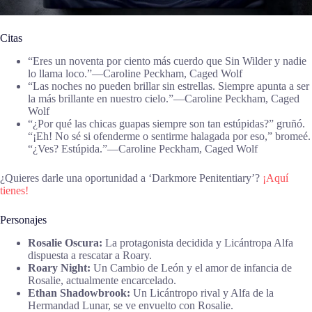
Citas
“Eres un noventa por ciento más cuerdo que Sin Wilder y nadie
lo llama loco.”―Caroline Peckham, Caged Wolf
“Las noches no pueden brillar sin estrellas. Siempre apunta a ser
la más brillante en nuestro cielo.”―Caroline Peckham, Caged
Wolf
“¿Por qué las chicas guapas siempre son tan estúpidas?” gruñó.
“¡Eh! No sé si ofenderme o sentirme halagada por eso,” bromeé.
“¿Ves? Estúpida.”―Caroline Peckham, Caged Wolf
¿Quieres darle una oportunidad a ‘Darkmore Penitentiary’?
¡Aquí
tienes!
Personajes
Rosalie Oscura:
La protagonista decidida y Licántropa Alfa
dispuesta a rescatar a Roary.
Roary Night:
Un Cambio de León y el amor de infancia de
Rosalie, actualmente encarcelado.
Ethan Shadowbrook:
Un Licántropo rival y Alfa de la
Hermandad Lunar, se ve envuelto con Rosalie.