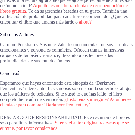
¿Buscas una lectura agradable que se ajuste perfectamente a tu estado
de ánimo actual?
Aquí tienes una herramienta de recomendación de
libros gratuita.
Te da sugerencias basadas en tu gusto. También una
calificación de probabilidad para cada libro recomendado. ¿Quieres
encontrar el libro que amarás más tarde o
ahora?
Sobre los Autores
Caroline Peckham y Susanne Valenti son conocidas por sus narrativas
emocionantes y personajes complejos. Ofrecen tramas inmersivas
cargadas de fantasía y romance, llevando a los lectores a las
profundidades de sus mundos únicos.
Conclusión
Esperamos que hayas encontrado esta sinopsis de ‘Darkmore
Penitentiary’ interesante. Las sinopsis solo raspan la superficie, al igual
que los tráileres de películas. Si te gustó lo que has leído, el libro
completo tiene aún más emoción.
¿Listo para sumergirte? Aquí tienes
el enlace para comprar ‘Darkmore Penitentiary’.
DESCARGO DE RESPONSABILIDAD: Este resumen de libro es
solo para fines informativos.
Si eres el autor original y deseas que se
elimine, por favor contáctanos.