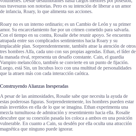
volúmenes. Desde deslumbrantes hasta cargos menores por posesión,
sus travesuras son notorias. Pero es su intención de liberar a un amor
de infancia, Roary, lo que alimenta sus acciones.
Roary no es un interno ordinario; es un Cambio de León y su primer
amor. Su encarcelamiento fue por un crimen cometido para salvarla.
Con el tiempo en su contra, Rosalie debe reunir apoyo. Se encuentra
atrapada entre sus complicados sentimientos hacia Roary y su
implacable plan. Sorprendentemente, también atrae la atención de otros
tres hombres Alfa, cada uno con sus propias agendas. Ethan, el líder de
la manada rival, representa un desafío constante. Cain, el guardia
Vampiro melancólico, también se convierte en un punto de fijación.
Luego, está Sin, un Incubus loco con una multitud de personalidades
que la atraen más con cada interacción caótica.
Construyendo Alianzas Inesperadas
A pesar de las animosidades, Rosalie sabe que necesita la ayuda de
estas poderosas figuras. Sorprendentemente, los hombres pueden estar
más invertidos en ella de lo que se imagina. Ethan experimenta una
mezcla tumultuosa de admiración y resentimiento hacia ella. Rosalie
descubre que su conexión pasada los coloca a ambos en una posición
vulnerable. En cuanto a Cain, su desdén por ella oculta una atracción
magnética que ninguno puede ignorar.