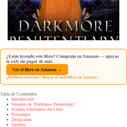
¿Estás leyendo este libro? Cómpralo en Amazon — apoyas
la web sin pagar de más.
Ver el libro en Amazon →
¿Prefieres escuchar? Buscar el audiolibro en Amazon ›
Tabla de Contenidos
Introducción
Sinopsis de ‘Darkmore Penitentiary’
Portada Alternativa del Libro
Personajes
Destacados
Spoilers