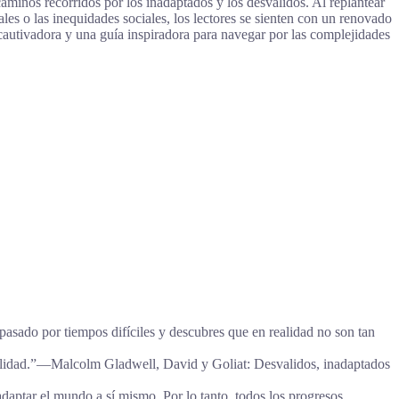
minos recorridos por los inadaptados y los desvalidos. Al replantear
ales o las inequidades sociales, los lectores se sienten con un renovado
autivadora y una guía inspiradora para navegar por las complejidades
pasado por tiempos difíciles y descubres que en realidad no son tan
bilidad.”―Malcolm Gladwell, David y Goliat: Desvalidos, inadaptados
aptar el mundo a sí mismo. Por lo tanto, todos los progresos