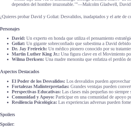
dependen del hombre irrazonable.’”―Malcolm Gladwell, David y 
¿Quieres probar David y Goliat: Desvalidos, inadaptados y el arte de 
Personajes
David:
Un experto en honda que utiliza el pensamiento estratégic
Goliat:
Un gigante sobreconfiado que subestima a David debido
Dr. Jay Freireich:
Un médico pionero conocido por su tratamiento
Martin Luther King Jr.:
Una figura clave en el Movimiento por
Wilma Derksen:
Una madre menonita que enfatiza el perdón des
Aspectos Destacados
El Poder de los Desvalidos:
Los desvalidos pueden aprovechar s
Fortalezas Malinterpretadas:
Grandes ventajas pueden convertir
Perspectivas Educativas:
Las clases más pequeñas no siempre so
Comunidad y Apoyo:
Participar en una comunidad de apoyo pue
Resiliencia Psicológica:
Las experiencias adversas pueden foment
Spoilers
Spoiler: