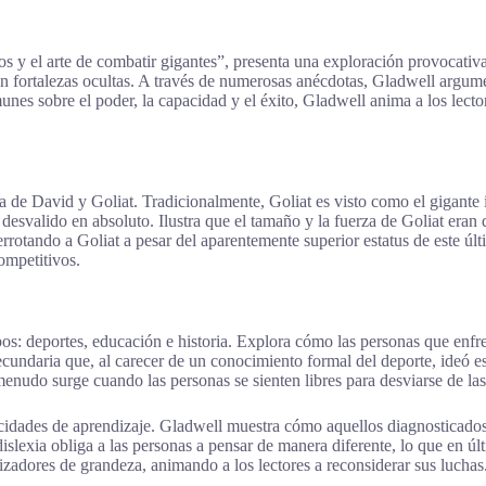
y el arte de combatir gigantes”, presenta una exploración provocativa 
n fortalezas ocultas. A través de numerosas anécdotas, Gladwell argumen
unes sobre el poder, la capacidad y el éxito, Gladwell anima a los lect
lica de David y Goliat. Tradicionalmente, Goliat es visto como el gigan
esvalido en absoluto. Ilustra que el tamaño y la fuerza de Goliat eran 
errotando a Goliat a pesar del aparentemente superior estatus de este últ
ompetitivos.
: deportes, educación e historia. Explora cómo las personas que enfren
cundaria que, al carecer de un conocimiento formal del deporte, ideó es
menudo surge cuando las personas se sienten libres para desviarse de la
pacidades de aprendizaje. Gladwell muestra cómo aquellos diagnosticad
islexia obliga a las personas a pensar de manera diferente, lo que en ú
izadores de grandeza, animando a los lectores a reconsiderar sus luchas