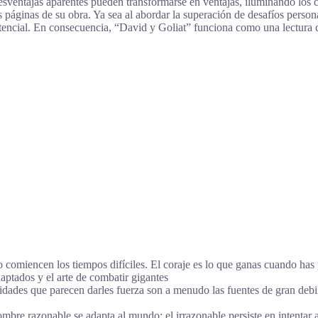
sventajas aparentes pueden transformarse en ventajas, iluminando los ca
s páginas de su obra. Ya sea al abordar la superación de desafíos person
encial. En consecuencia, “David y Goliat” funciona como una lectura c
o comiencen los tiempos difíciles. El coraje es lo que ganas cuando has 
ptados y el arte de combatir gigantes
idades que parecen darles fuerza son a menudo las fuentes de gran de
e razonable se adapta al mundo: el irrazonable persiste en intentar ad