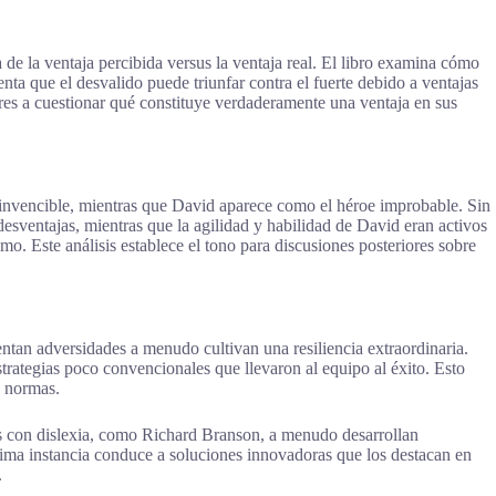
de la ventaja percibida versus la ventaja real. El libro examina cómo
ta que el desvalido puede triunfar contra el fuerte debido a ventajas
ores a cuestionar qué constituye verdaderamente una ventaja en sus
te invencible, mientras que David aparece como el héroe improbable. Sin
desventajas, mientras que la agilidad y habilidad de David eran activos
imo. Este análisis establece el tono para discusiones posteriores sobre
tan adversidades a menudo cultivan una resiliencia extraordinaria.
trategias poco convencionales que llevaron al equipo al éxito. Esto
s normas.
os con dislexia, como Richard Branson, a menudo desarrollan
ltima instancia conduce a soluciones innovadoras que los destacan en
.