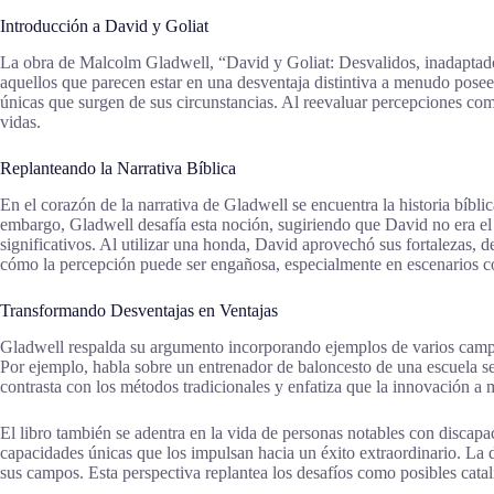
Introducción a David y Goliat
La obra de Malcolm Gladwell, “David y Goliat: Desvalidos, inadaptados 
aquellos que parecen estar en una desventaja distintiva a menudo posee
únicas que surgen de sus circunstancias. Al reevaluar percepciones com
vidas.
Replanteando la Narrativa Bíblica
En el corazón de la narrativa de Gladwell se encuentra la historia bíb
embargo, Gladwell desafía esta noción, sugiriendo que David no era el d
significativos. Al utilizar una honda, David aprovechó sus fortalezas, d
cómo la percepción puede ser engañosa, especialmente en escenarios c
Transformando Desventajas en Ventajas
Gladwell respalda su argumento incorporando ejemplos de varios campos
Por ejemplo, habla sobre un entrenador de baloncesto de una escuela se
contrasta con los métodos tradicionales y enfatiza que la innovación a 
El libro también se adentra en la vida de personas notables con disca
capacidades únicas que los impulsan hacia un éxito extraordinario. La d
sus campos. Esta perspectiva replantea los desafíos como posibles catal