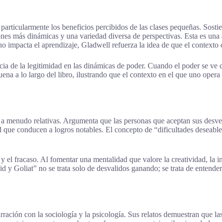
particularmente los beneficios percibidos de las clases pequeñas. Sost
es más dinámicas y una variedad diversa de perspectivas. Esta es una a
o impacta el aprendizaje, Gladwell refuerza la idea de que el contexto c
ncia de la legitimidad en las dinámicas de poder. Cuando el poder se ve 
uena a lo largo del libro, ilustrando que el contexto en el que uno oper
n a menudo relativas. Argumenta que las personas que aceptan sus desve
d que conducen a logros notables. El concepto de “dificultades deseabl
y el fracaso. Al fomentar una mentalidad que valore la creatividad, la inn
id y Goliat” no se trata solo de desvalidos ganando; se trata de entend
ación con la sociología y la psicología. Sus relatos demuestran que las