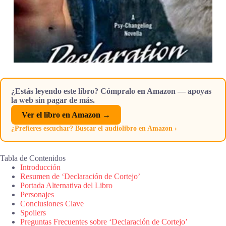
¿Estás leyendo este libro? Cómpralo en Amazon — apoyas
la web sin pagar de más.
Ver el libro en Amazon →
¿Prefieres escuchar? Buscar el audiolibro en Amazon ›
Tabla de Contenidos
Introducción
Resumen de ‘Declaración de Cortejo’
Portada Alternativa del Libro
Personajes
Conclusiones Clave
Spoilers
Preguntas Frecuentes sobre ‘Declaración de Cortejo’