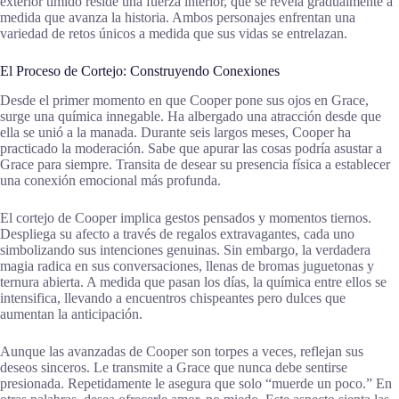
exterior tímido reside una fuerza interior, que se revela gradualmente a
medida que avanza la historia. Ambos personajes enfrentan una
variedad de retos únicos a medida que sus vidas se entrelazan.
El Proceso de Cortejo: Construyendo Conexiones
Desde el primer momento en que Cooper pone sus ojos en Grace,
surge una química innegable. Ha albergado una atracción desde que
ella se unió a la manada. Durante seis largos meses, Cooper ha
practicado la moderación. Sabe que apurar las cosas podría asustar a
Grace para siempre. Transita de desear su presencia física a establecer
una conexión emocional más profunda.
El cortejo de Cooper implica gestos pensados y momentos tiernos.
Despliega su afecto a través de regalos extravagantes, cada uno
simbolizando sus intenciones genuinas. Sin embargo, la verdadera
magia radica en sus conversaciones, llenas de bromas juguetonas y
ternura abierta. A medida que pasan los días, la química entre ellos se
intensifica, llevando a encuentros chispeantes pero dulces que
aumentan la anticipación.
Aunque las avanzadas de Cooper son torpes a veces, reflejan sus
deseos sinceros. Le transmite a Grace que nunca debe sentirse
presionada. Repetidamente le asegura que solo “muerde un poco.” En