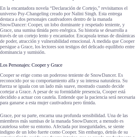
En la encantadora novela “Declaración de Cortejo,” revisitamos el
universo Psy-Changeling creado por Nalini Singh. Esta entrega
destaca a dos personajes cautivadores dentro de la manada
SnowDancer: Cooper, un lobo dominante y respetado teniente, y
Grace, una sumisa tímida pero enérgica. Su historia se desarrolla a
través de un cortejo lento y encantador. Encapsula temas de dinámicas
de poder, atracción y vulnerabilidad emocional. A medida que Cooper
persigue a Grace, los lectores son testigos del delicado equilibrio entre
dominancia y sumisión.
Los Personajes: Cooper y Grace
Cooper se erige como un poderoso teniente de SnowDancer. Es
reconocido por su comportamiento alfa y su intensa naturaleza. Su
fuerza se iguala con un lado más suave, mostrado cuando decide
cortejar a Grace. A pesar de su formidable presencia, Cooper está
decidido a actuar con cautela. Entiende que la paciencia será necesaria
para ganarse a esta mujer cautivadora pero tímida.
Grace, por su parte, encarna una profunda sensibilidad. Una de las
miembros más sumisas de la manada SnowDancer, a menudo es
cautelosa sobre su entorno. Afectada por inseguridades, se siente
indigno de un lobo fuerte como Cooper. Sin embargo, detrás de su