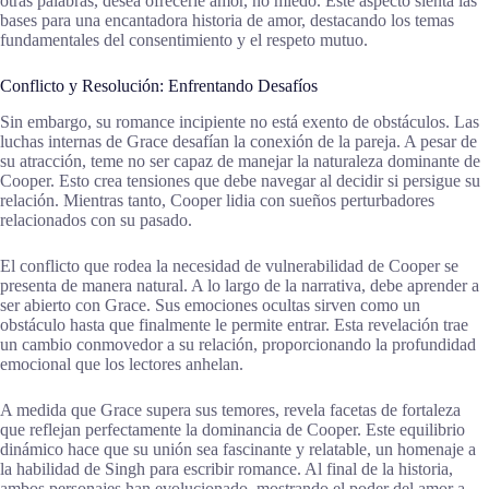
otras palabras, desea ofrecerle amor, no miedo. Este aspecto sienta las
bases para una encantadora historia de amor, destacando los temas
fundamentales del consentimiento y el respeto mutuo.
Conflicto y Resolución: Enfrentando Desafíos
Sin embargo, su romance incipiente no está exento de obstáculos. Las
luchas internas de Grace desafían la conexión de la pareja. A pesar de
su atracción, teme no ser capaz de manejar la naturaleza dominante de
Cooper. Esto crea tensiones que debe navegar al decidir si persigue su
relación. Mientras tanto, Cooper lidia con sueños perturbadores
relacionados con su pasado.
El conflicto que rodea la necesidad de vulnerabilidad de Cooper se
presenta de manera natural. A lo largo de la narrativa, debe aprender a
ser abierto con Grace. Sus emociones ocultas sirven como un
obstáculo hasta que finalmente le permite entrar. Esta revelación trae
un cambio conmovedor a su relación, proporcionando la profundidad
emocional que los lectores anhelan.
A medida que Grace supera sus temores, revela facetas de fortaleza
que reflejan perfectamente la dominancia de Cooper. Este equilibrio
dinámico hace que su unión sea fascinante y relatable, un homenaje a
la habilidad de Singh para escribir romance. Al final de la historia,
ambos personajes han evolucionado, mostrando el poder del amor a