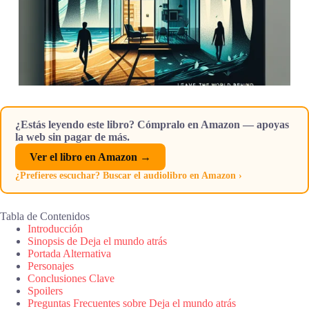
¿Estás leyendo este libro? Cómpralo en Amazon — apoyas
la web sin pagar de más.
Ver el libro en Amazon →
¿Prefieres escuchar? Buscar el audiolibro en Amazon ›
Tabla de Contenidos
Introducción
Sinopsis de Deja el mundo atrás
Portada Alternativa
Personajes
Conclusiones Clave
Spoilers
Preguntas Frecuentes sobre Deja el mundo atrás