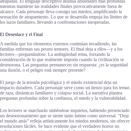
atrapadas. El lenguaje descriptivo insinúa ansiedades más profundas
mientras mantiene las realidades finales provocativamente fuera de
alcance. Cada personaje lleva consigo sus miedos, amplificando la
sensación de atrapamiento. Lo que se desarrolla empuja los límites de
los lazos familiares, llevando a confrontaciones inesperadas.
El Desenlace y el Final
A medida que los elementos externos continúan invadiendo, las
familias enfrentan sus peores temores. El final deja a ellos—y a los
lectores—preguntándose. La ambigüedad reina, forzando la
consideración de lo que realmente importa cuando la civilización se
desmorona. Las preguntas permanecen sin respuesta: ¿es la seguridad
una ilusión, o el peligro está siempre presente?
El juego de la tensión psicológica y el miedo existencial deja un
impacto duradero. Cada personaje sirve como un lienzo para los temas
de raza, dinámicas familiares y colapso social. La narrativa plantea
preguntas profundas sobre la confianza, el miedo y la vulnerabilidad.
Los lectores se marcharán sintiéndose inquietos, habiendo presenciado
un desmoronamiento que se siente tanto íntimo como universal. “Deja
el mundo atrás” refleja artísticamente los miedos modernos, sin ofrecer
resoluciones fáciles. Se hace evidente que el verdadero horror no