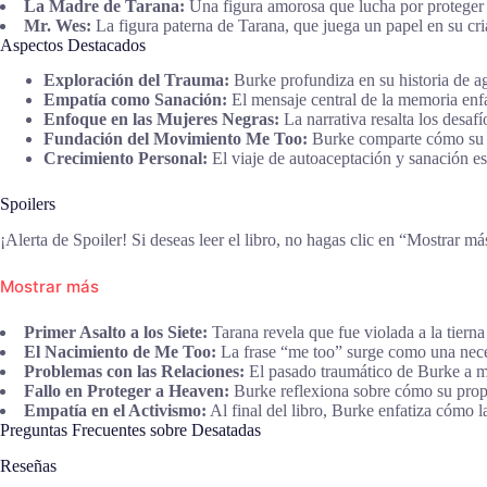
La Madre de Tarana:
Una figura amorosa que lucha por proteger a 
Mr. Wes:
La figura paterna de Tarana, que juega un papel en su cri
Aspectos Destacados
Exploración del Trauma:
Burke profundiza en su historia de ag
Empatía como Sanación:
El mensaje central de la memoria enfa
Enfoque en las Mujeres Negras:
La narrativa resalta los desaf
Fundación del Movimiento Me Too:
Burke comparte cómo su a
Crecimiento Personal:
El viaje de autoaceptación y sanación es 
Spoilers
¡Alerta de Spoiler! Si deseas leer el libro, no hagas clic en “Mostrar má
Mostrar más
Primer Asalto a los Siete:
Tarana revela que fue violada a la tierna
El Nacimiento de Me Too:
La frase “me too” surge como una nece
Problemas con las Relaciones:
El pasado traumático de Burke a m
Fallo en Proteger a Heaven:
Burke reflexiona sobre cómo su prop
Empatía en el Activismo:
Al final del libro, Burke enfatiza cómo 
Preguntas Frecuentes sobre Desatadas
Reseñas