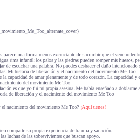
l_movimiento_Me_Too_alternate_cover}
es parece una forma menos excruciante de sucumbir que el veneno lento 
gua rima infantil: los palos y las piedras pueden romper mis huesos, p
jar de escuchar una palabra. No puedes deshacer el daño intencionado qu
s: Mi historia de liberación y el nacimiento del movimiento Me Too
 la capacidad de amar plenamente y de todo corazón. La capacidad y el
l nacimiento del movimiento Me Too
elación es que yo fui mi propia asesina. Me había enseñado a doblarme a
ria de liberación y el nacimiento del movimiento Me Too
n y el nacimiento del movimiento Me Too?
¡Aquí tienes!
en comparte su propia experiencia de trauma y sanación.
as luchas de las sobrevivientes que buscan apoyo.