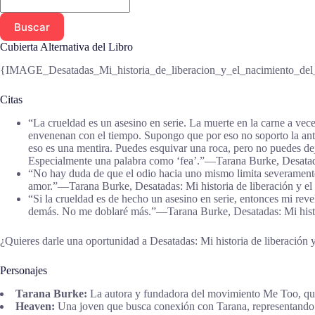
Buscar
Cubierta Alternativa del Libro
{IMAGE_Desatadas_Mi_historia_de_liberacion_y_el_nacimiento_de
Citas
“La crueldad es un asesino en serie. La muerte en la carne a vec
envenenan con el tiempo. Supongo que por eso no soporto la anti
eso es una mentira. Puedes esquivar una roca, pero no puedes de
Especialmente una palabra como ‘fea’.”―Tarana Burke, Desatada
“No hay duda de que el odio hacia uno mismo limita severamente
amor.”―Tarana Burke, Desatadas: Mi historia de liberación y e
“Si la crueldad es de hecho un asesino en serie, entonces mi rev
demás. No me doblaré más.”―Tarana Burke, Desatadas: Mi histo
¿Quieres darle una oportunidad a Desatadas: Mi historia de liberació
Personajes
Tarana Burke:
La autora y fundadora del movimiento Me Too, qui
Heaven:
Una joven que busca conexión con Tarana, representando l