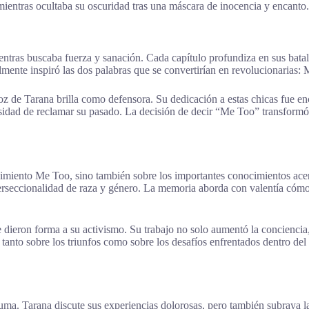
 mientras ocultaba su oscuridad tras una máscara de inocencia y encanto.
ientras buscaba fuerza y sanación. Cada capítulo profundiza en sus batall
lmente inspiró las dos palabras que se convertirían en revolucionarias:
voz de Tarana brilla como defensora. Su dedicación a estas chicas fue 
sidad de reclamar su pasado. La decisión de decir “Me Too” transformó s
imiento Me Too, sino también sobre los importantes conocimientos acerc
terseccionalidad de raza y género. La memoria aborda con valentía cómo
ue dieron forma a su activismo. Su trabajo no solo aumentó la concienc
n tanto sobre los triunfos como sobre los desafíos enfrentados dentro 
uma. Tarana discute sus experiencias dolorosas, pero también subraya la