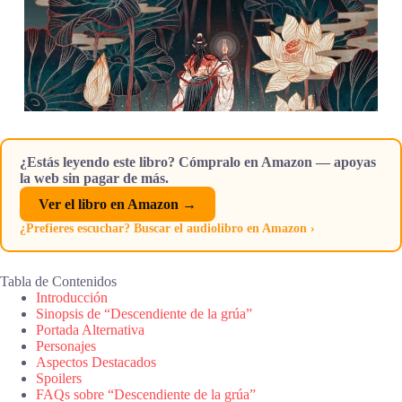
¿Estás leyendo este libro? Cómpralo en Amazon — apoyas
la web sin pagar de más.
Ver el libro en Amazon →
¿Prefieres escuchar? Buscar el audiolibro en Amazon ›
Tabla de Contenidos
Introducción
Sinopsis de “Descendiente de la grúa”
Portada Alternativa
Personajes
Aspectos Destacados
Spoilers
FAQs sobre “Descendiente de la grúa”