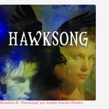
Resumen de ‘Hawksong’ por Amelia Atwater-Rhodes