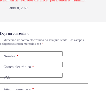
Resumen de “Pecados Cerúleos” por Laurell K. Hamilton
abril 8, 2025
Deja un comentario
Tu dirección de correo electrónico no será publicada.
Los campos
obligatorios están marcados con
*
Nombre
*
Correo electrónico
*
Web
Añadir comentario
*