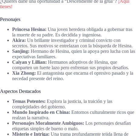
¿Quieres darle una oportunidad a “Descendiente de la grúa”?
¡Aquí
tienes!
Personajes
Princesa Hesina:
Una joven heredera obligada a gobernar tras
la muerte de su padre. Es decidida y ingeniosa.
Akira:
Un brillante investigador y criminal convicto con
secretos. Sus motivos se entrelazan con la búsqueda de Hesina.
Sanjing:
Hermano de Hesina, quien la apoya pero lucha con las
expectativas familiares.
Caiyan y Lillian:
Hermanos adoptivos de Hesina, que
comparten un fuerte lazo pero enfrentan sus propios desafíos.
Xia Zhong:
El antagonista que encarna el opresivo pasado y la
necedad presente del reino.
Aspectos Destacados
Temas Potentes:
Explora la justicia, la traición y las
complejidades del gobierno.
Mundo Inspirado en China:
Entornos culturalmente ricos que
realzan la narrativa.
Personajes Moralmente Ambiguos:
Los personajes desafían
etiquetas simples de bueno o malo.
Misterio e Intriga:
Una trama profundamente tejida llena de